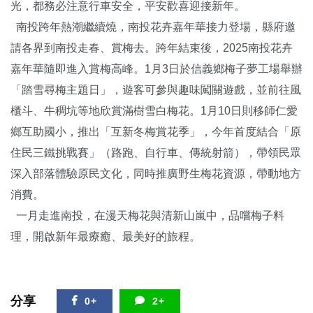
光，都務必注意行車安全，平安歡喜迎接新年。
南投跨年熱潮繼續燒，南投花卉嘉年華接力登場，縣府邀
請各界到南投走春、賞梅去。跨年結束後，2025南投花卉
嘉年華隨即進入賞梅高峰。1月3日於信義鄉梅子夢工場舉辦
「踏雪尋梅主題日」，遊客可參與趣味闖關遊戲，並前往風
櫃斗、牛稠坑等地欣賞滿樹雪白梅花。1月10日則移師仁愛
鄉互助國小，推出「互新冬梅賞花季」，今年首度結合「原
住民三鐵挑戰賽」（路跑、自行車、傳統射箭），帶領民眾
深入部落體驗原民文化，同時推廣野生梅花資源，帶動地方
消費。
一月走進南投，在漫天梅花與清新山嵐中，品嚐梅子料
理，開啟新年最療癒、最美好的旅程。
分享
0+
2+