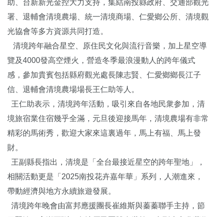
助、台新新光金控大力支持，集結南投縣政府、交通部觀光
署、退輔會清境農場、統一清境商場、仁愛鄉公所、清境觀
光協會等多方資源共同打造。
清境跨年融合星空、原住民文化與流行音樂，加上星空導
覽及4000發高空煙火，營造冬季最浪漫動人的跨年儀式
感，參加貴賓包括縣府觀光處長陳志賢、仁愛鄉鄉長江子
信、退輔會清境農場場長王仁助等人。
王仁助表示，清境跨年活動，吸引來自各地民衆参加，清
境旅宿業住宿幾乎全滿，元旦後迎接馬年，清境農場有非常
精彩的馬術秀，歡迎大家來這裏過年，馬上有福、馬上發
財。
王副縣長指出，清境是「全台最接近星空的跨年聖地」，
相關活動更是「2025南投花卉嘉年華」系列，人潮進來，
帶動經濟與地方永續旅遊發展。
清境跨年晚會由富邦應援團長崔維斯與蓁蓁聯手主持，節