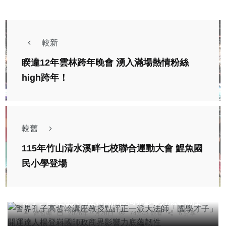
較新
睽違12年雲林跨年晚會 湧入滿場熱情粉絲
high跨年！
較舊
115年竹山清水溪畔七校聯合運動大會 鯉魚國
民小學登場
專欄
警界孔子高哲翰講座教授點評正一派大法師「國學
才子」開運達人楊登嵙國師政商界影響力底蘊韌性
高哲翰
2026年一月28日
74,643 觀看
6 分享