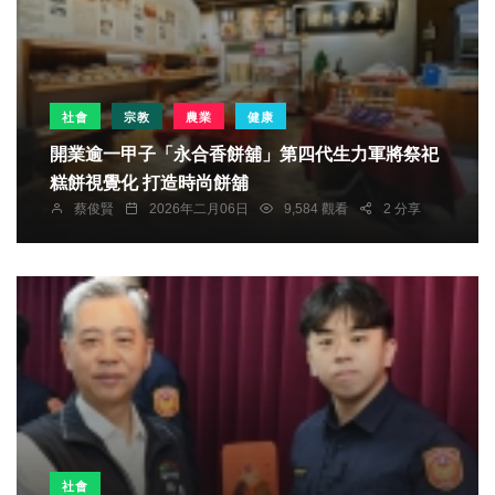
社會
宗教
農業
健康
開業逾一甲子「永合香餅舖」第四代生力軍將祭祀
糕餅視覺化 打造時尚餅舖
蔡俊賢
2026年二月06日
9,584 觀看
2 分享
社會