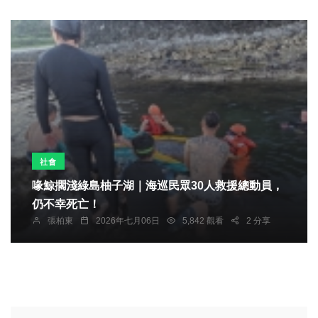
社會
喙鯨擱淺綠島柚子湖｜海巡民眾30人救援總動員，
仍不幸死亡！
張柏東
2026年七月06日
5,842 觀看
2 分享