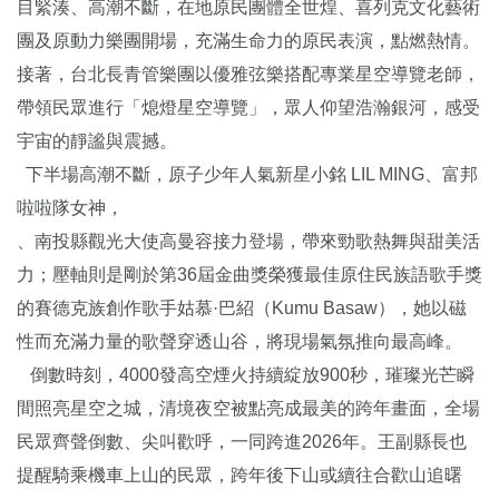
目緊湊、高潮不斷，在地原民團體全世煌、喜列克文化藝術
團及原動力樂團開場，充滿生命力的原民表演，點燃熱情。
接著，台北長青管樂團以優雅弦樂搭配專業星空導覽老師，
帶領民眾進行「熄燈星空導覽」，眾人仰望浩瀚銀河，感受
宇宙的靜謐與震撼。
下半場高潮不斷，原子少年人氣新星小銘 LIL MING、富邦
啦啦隊女神，
、南投縣觀光大使高曼容接力登場，帶來勁歌熱舞與甜美活
力；壓軸則是剛於第36屆金曲獎榮獲最佳原住民族語歌手獎
的賽德克族創作歌手姑慕·巴紹（Kumu Basaw），她以磁
性而充滿力量的歌聲穿透山谷，將現場氣氛推向最高峰。
倒數時刻，4000發高空煙火持續綻放900秒，璀璨光芒瞬
間照亮星空之城，清境夜空被點亮成最美的跨年畫面，全場
民眾齊聲倒數、尖叫歡呼，一同跨進2026年。王副縣長也
提醒騎乘機車上山的民眾，跨年後下山或續往合歡山追曙