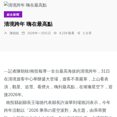
綜合新聞
清境跨年 嗨在最高點
陳朝枝
2026年一月01日
9,239 觀看
2 分享
︹記者陳朝枝/南投報導︺全台最高海拔的清境跨年，31日
在清境遊客中心舉辦盛大登場，遊客不畏嚴寒，上山看表
演，觀星、追雪、看煙火，嗨到最高點，在璀璨星空下，迎
接2026年。
南投縣副縣長王瑞德代表縣長許淑華到場致詞表示，今年
跨年活動以「2026 乘乖の星空派對」為主題，由乖乖贊