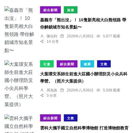
綜合新聞
旅遊
嘉義市「熊出沒」！ 10隻新亮相大白熊領路 帶
你解鎖城市知名景點〜
陳信利
2026年八月06日
5,877 觀看
14 分享
社會
綜合新聞
健康
文教
大葉環安系師生前進大莊國小辦理防災小尖兵科
學營。（照片大葉提供）
周為政
2026年八月06日
5,508 觀看
3 分享
綜合新聞
文教
雲科大攜手國立自然科學博物館 打造博物館教育