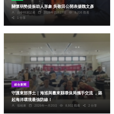
關懷弱勢提振助人形象 吳敬田公開表揚魏文彥
台中特派記者
2026年四月27日
8,706 觀看
1 分享
綜合新聞
守護東部淨土｜海巡與臺東縣環保局攜手交流 ，築
起海洋環境最強防線！
張柏東
2026年一月20日
8,932 觀看
2 分享