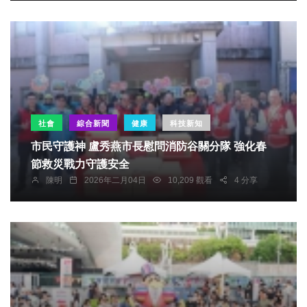
社會
綜合新聞
健康
科技新知
市民守護神 盧秀燕市長慰問消防谷關分隊 強化春
節救災戰力守護安全
陳明
2026年二月04日
10,209 觀看
4 分享