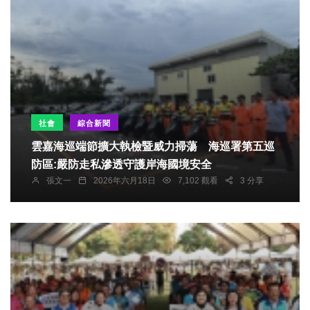
社會
綜合新聞
雲嘉海巡端節擴大執檢暨威力掃蕩 海巡署第五巡
防區:嚴防走私滲透守護岸海國境安全
張文一
2026年六月18日
7,102 觀看
3 分享