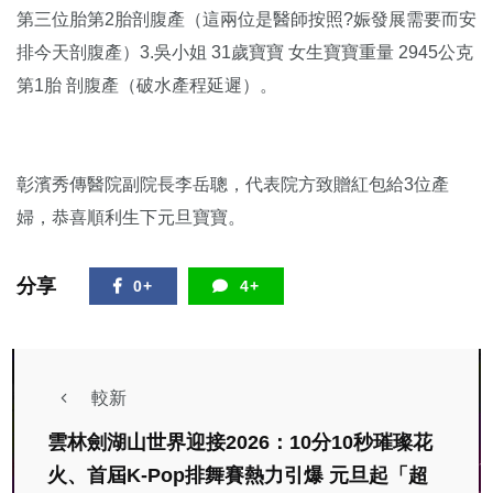
第三位胎第2胎剖腹產（這兩位是醫師按照?娠發展需要而安
排今天剖腹產）3.吳小姐 31歲寶寶 女生寶寶重量 2945公克
第1胎 剖腹產（破水產程延遲）。
彰濱秀傳醫院副院長李岳聰，代表院方致贈紅包給3位產
婦，恭喜順利生下元旦寶寶。
分享
0+
4+
較新
雲林劍湖山世界迎接2026：10分10秒璀璨花
火、首屆K-Pop排舞賽熱力引爆 元旦起「超