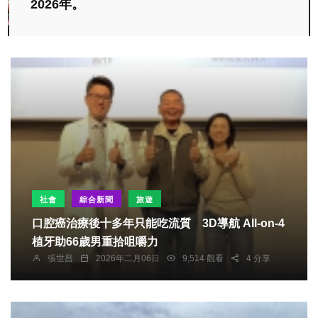
2026年。
社會
綜合新聞
旅遊
口腔癌治療後十多年只能吃流質 3D導航 All-on-4
植牙助66歲男重拾咀嚼力
張世昌
2026年二月06日
9,514 觀看
4 分享