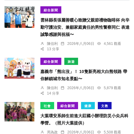
綜合新聞
雲林縣長張麗善暖心致贈父親節禮物咖啡杯 向辛
勤守護治安、兼顧家庭責任的男性警察同仁 表達
誠摯感謝與祝福〜
陳信利
2026年八月06日
4,561 觀看
13 分享
綜合新聞
旅遊
嘉義市「熊出沒」！ 10隻新亮相大白熊領路 帶
你解鎖城市知名景點〜
陳信利
2026年八月06日
5,879 觀看
14 分享
社會
綜合新聞
健康
文教
大葉環安系師生前進大莊國小辦理防災小尖兵科
學營。（照片大葉提供）
周為政
2026年八月06日
5,508 觀看