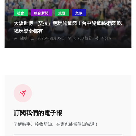
社會
綜合新聞
旅遊
文教
大阪世博「艾拉」翻玩兒童節！台中兒童藝術節 吃
喝玩樂全都有
陳明
2026年四月05日
8,780 觀看
4 分享
訂閱我們的電子報
了解時事、接收新知、在家也能當個知識通！