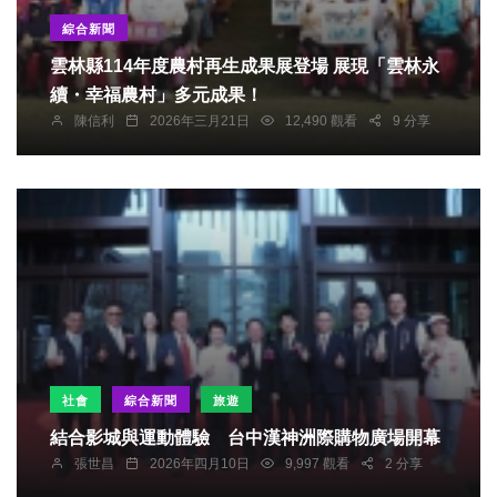
綜合新聞
雲林縣114年度農村再生成果展登場 展現「雲林永
續・幸福農村」多元成果！
陳信利
2026年三月21日
12,490 觀看
9 分享
社會
綜合新聞
旅遊
結合影城與運動體驗 台中漢神洲際購物廣場開幕
張世昌
2026年四月10日
9,997 觀看
2 分享