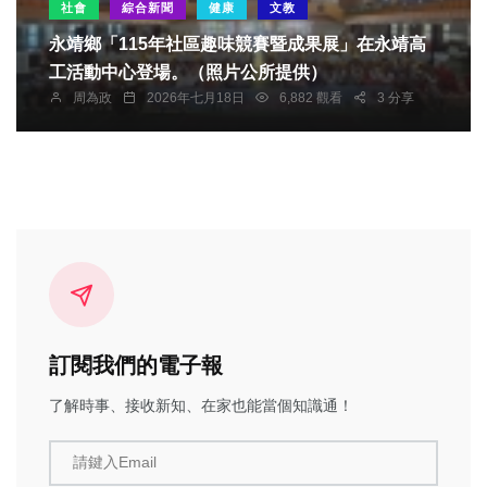
社會
綜合新聞
健康
文教
永靖鄉「115年社區趣味競賽暨成果展」在永靖高
工活動中心登場。（照片公所提供）
周為政
2026年七月18日
6,882 觀看
3 分享
訂閱我們的電子報
了解時事、接收新知、在家也能當個知識通！
請鍵入Email