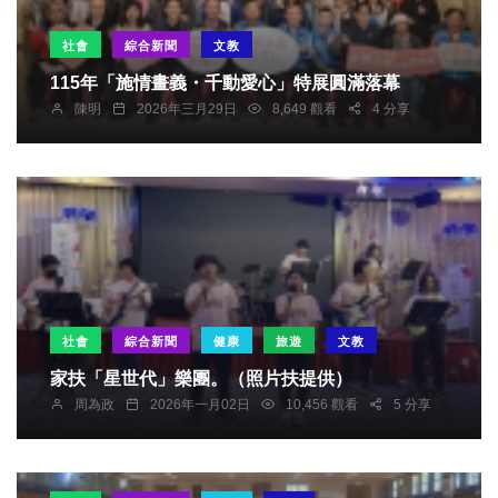
社會
綜合新聞
文教
115年「施情畫義・千動愛心」特展圓滿落幕
陳明
2026年三月29日
8,649 觀看
4 分享
社會
綜合新聞
健康
旅遊
文教
家扶「星世代」樂團。（照片扶提供）
周為政
2026年一月02日
10,456 觀看
5 分享