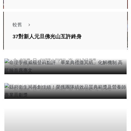
較舊
專欄
37對新人元旦佛光山互許終身
命理學權威楊登嵙點評「畢業典禮撒冥紙」化解機
制 高哲翰首席專文
高哲翰
2026年六月04日
101,525 觀看
5 分享
綜合新聞
健康
縣府衛生局再創佳績！榮獲團隊績效品質典範獎及
營養師專業貢獻獎
陳朝枝
2026年六月29日
5,966 觀看
2 分享