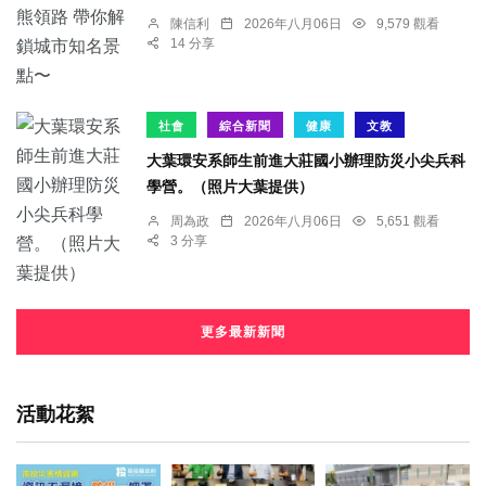
陳信利
2026年八月06日
9,579 觀看
14 分享
社會
綜合新聞
健康
文教
大葉環安系師生前進大莊國小辦理防災小尖兵科
學營。（照片大葉提供）
周為政
2026年八月06日
5,651 觀看
3 分享
更多最新新聞
活動花絮