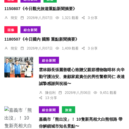
1150807《今日觀光旅遊重點新聞摘要》
簡安
2026年八月07日
1,321 觀看
3 分享
頭條
綜合新聞
1180507《今日國內 國際 重點新聞摘要》
簡安
2026年八月07日
1,409 觀看
3 分享
綜合新聞
雲林縣長張麗善暖心致贈父親節禮物咖啡杯 向辛
勤守護治安、兼顧家庭責任的男性警察同仁 表達
誠摯感謝與祝福〜
陳信利
2026年八月06日
9,451 觀看
13 分享
綜合新聞
旅遊
嘉義市「熊出沒」！ 10隻新亮相大白熊領路 帶
你解鎖城市知名景點〜