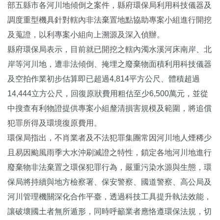
部五縣市各河川地傾倒之案件，縣府環保局利用科技儀器及
調度重型機具針對轄內非法棄置地點協助專案小組進行開挖
及蒐證，以利專案小組向上溯源及深入偵辦。
縣府環保局表示，目前就已開挖之轄內濁水溪河床南岸、北
岸等河川地，遭非法傾倒、掩埋之廢棄物面積利用科技儀器
及空拍作業初步估算即已超過4,814平方公尺、體積超過
14,444立方公尺，回復原狀費用粗估至少6,500萬元，並從
中搜查有利物證提供專案小組釐清損害規模及範圍，將追償
犯罪所得及環境復原費用。
環保局指出，不肖業者及不法犯罪集團常因河川地人煙稀少
且易因颱風雨季大水沖刷滅證之特性，鎖定各地河川地進行
廢棄物非法棄置之環保犯罪行為，嚴重污染水源與生態，環
保局將持續與地方檢察署、保安警察、國道警察、高公局及
河川管理機關深化合作平臺，透過科技工具提升執法效能，
讓破壞國土者無所遁形，同時呼籲業者應恪遵環保法規，切