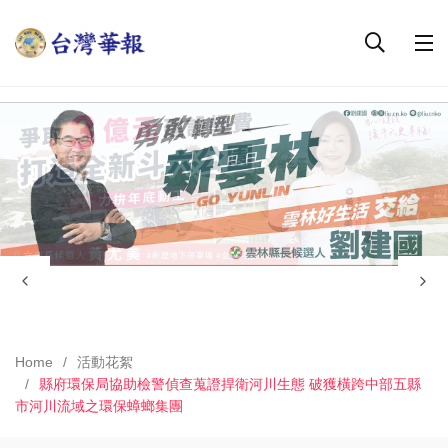
Home
活動花絮
縣府環保局協助檢警偵查蒐證捍衛河川生態 破獲橫跨中部五縣
市河川流域之環保蟑螂集團