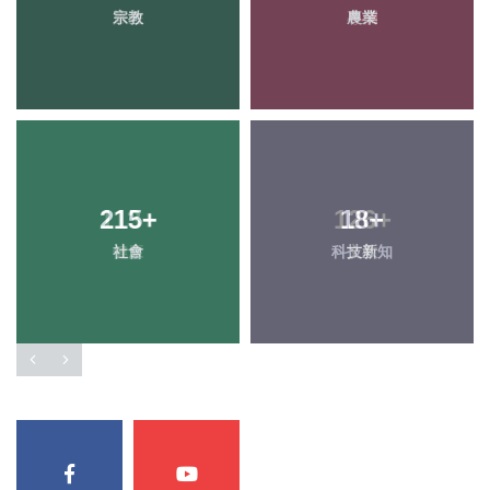
宗教
農業
215
+
18
+
社會
科技新知