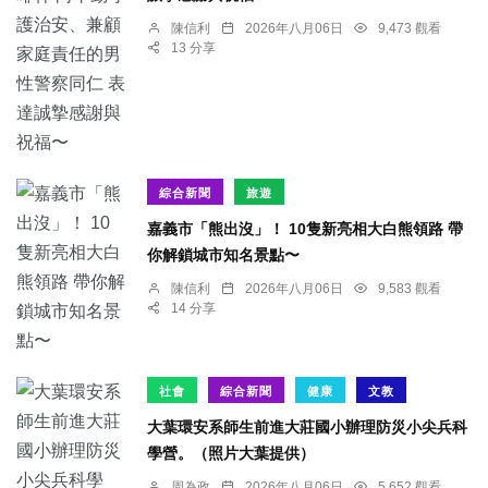
陳信利
2026年八月06日
9,473 觀看
13 分享
綜合新聞
旅遊
嘉義市「熊出沒」！ 10隻新亮相大白熊領路 帶
你解鎖城市知名景點〜
陳信利
2026年八月06日
9,583 觀看
14 分享
社會
綜合新聞
健康
文教
大葉環安系師生前進大莊國小辦理防災小尖兵科
學營。（照片大葉提供）
周為政
2026年八月06日
5,652 觀看