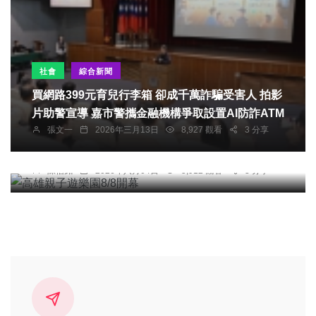
社會
綜合新聞
買網路399元育兒行李箱 卻成千萬詐騙受害人 拍影
片助警宣導 嘉市警攜金融機構爭取設置AI防詐ATM
張文一
2026年三月13日
8,927 觀看
3 分享
綜合新聞
高雄親子遊樂園8/8開幕
陳信銘
2026年八月04日
5,912 觀看
3 分享