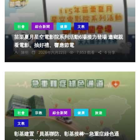
社會
綜合新聞
健康
文教
苗栗夏月星空電影院系列活動6場接力登場 邀鄉親
看電影、抽好禮、響應節電
陳明
2026年六月22日
7,653 觀看
6 分享
社會
宗教
綜合新聞
健康
旅遊
文教
彰基建置「員基聯防、彰基接棒﹂急重症綠色通