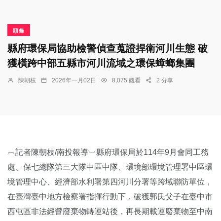
頭條
縣府環保局協助檢警偵查蒐證捍衛河川生態 破
獲橫跨中部五縣市河川流域之環保蟑螂集團
陳朝枝
2026年一月02日
8,075 觀看
2 分享
︹記者陳朝枝/南投報導︺縣府環保局於114年9月會同工務
處、保七總隊第三大隊中區中隊、環境部環境管理署中區環
境管理中心、經濟部水利署第四河川分署等跨域聯防單位，
在臺灣臺中地方檢察署指揮行動下，破獲郭氏父子在臺中市
西屯區非法經營廢棄物轉運站後，再長期載運廢棄物至中南