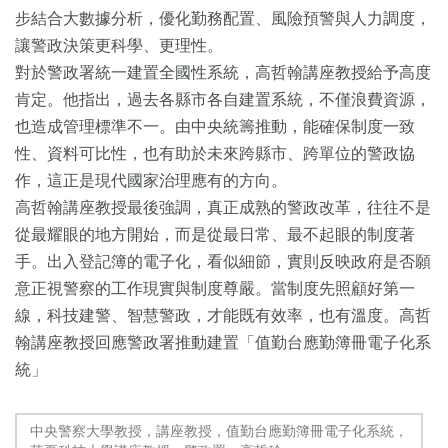
步結合大數據分析，優化勤務配置、風險預警與人力調度，
讓警政決策更科學、更理性。
對於警政署統一建置全國性系統，高哲翰講座教授給予高度
肯定。他指出，過去各縣市各自建置系統，不僅浪費資源，
也造成管理標準不一。由中央統籌推動，能確保制度一致
性、資料可比性，也有助於未來跨縣市、跨單位的警政協
作，這正是現代國家治理應有的方向。
高哲翰講座教授最後強調，真正成熟的警政改革，往往不是
從最耀眼的地方開始，而是從最日常、最不起眼的制度著
手。出入登記簿的電子化，看似細節，實則反映政府是否願
意正視警察的工作現實與制度尊嚴。當制度先照顧好第一
線，科技建警、智慧警政，才能既有效率，也有溫度。高哲
翰講座教授回應警政署推動建置「值勤台應勤簿冊電子化系
統」
中央警察大學教授，講座教授，值勤台應勤簿冊電子化系統，