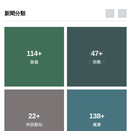
新聞分類
165
114
+
+
505
47
+
+
旅遊
文教
綜合新聞
宗教
22
33
+
+
138
48
+
+
科技新知
頭條
健康
農業