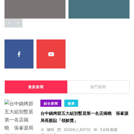
最新新聞
熱門新聞
綜合新聞
健康
台中鍋烤節五大組別暫居第一名店揭曉 張峯源
局長親貼「領鮮獎」
陳明
2026年八月07日
5,638 觀看