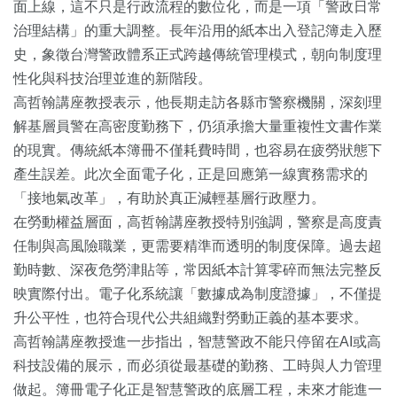
面上線，這不只是行政流程的數位化，而是一項「警政日常
治理結構」的重大調整。長年沿用的紙本出入登記簿走入歷
史，象徵台灣警政體系正式跨越傳統管理模式，朝向制度理
性化與科技治理並進的新階段。
高哲翰講座教授表示，他長期走訪各縣市警察機關，深刻理
解基層員警在高密度勤務下，仍須承擔大量重複性文書作業
的現實。傳統紙本簿冊不僅耗費時間，也容易在疲勞狀態下
產生誤差。此次全面電子化，正是回應第一線實務需求的
「接地氣改革」，有助於真正減輕基層行政壓力。
在勞動權益層面，高哲翰講座教授特別強調，警察是高度責
任制與高風險職業，更需要精準而透明的制度保障。過去超
勤時數、深夜危勞津貼等，常因紙本計算零碎而無法完整反
映實際付出。電子化系統讓「數據成為制度證據」，不僅提
升公平性，也符合現代公共組織對勞動正義的基本要求。
高哲翰講座教授進一步指出，智慧警政不能只停留在AI或高
科技設備的展示，而必須從最基礎的勤務、工時與人力管理
做起。簿冊電子化正是智慧警政的底層工程，未來才能進一