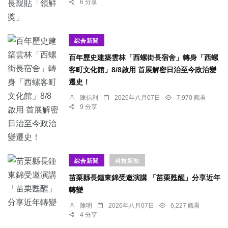
6 分享
綜合新聞
百年歷史建築雲林「西螺街長宿舍」轉身「西螺
客町文化館」8/8啟用 首展解密日治至今政治變
遷史！
陳信利
2026年八月07日
7,970 觀看
9 分享
綜合新聞
科技新知
苗栗縣長鍾東錦受邀演講 「苗栗甦醒」分享近年
轉變
陳明
2026年八月07日
6,227 觀看
4 分享