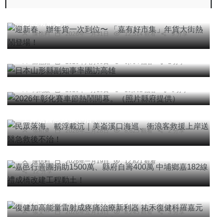
迎新春、辦年貨一次到位〜 「嘉有好市集」年貨大
街熱鬧登場！
陳信利
2026年一月31日
12,514 觀看
9 分享
綜合新聞
日本山形縣副知事率團訪高雄
陳信銘
2026年六月03日
6,794 觀看
2 分享
社會
綜合新聞
健康
旅遊
文教
2026年彰化賽車節熱鬧開幕。（照片縣府提供）
周為政
2026年一月18日
10,962 觀看
3 分享
社會
民眾落海。載浮載沉｜美崙溪口海巡、衝浪客救援
上岸送醫急救後不治！
綜合新聞
張柏東
2026年二月28日
8,625 觀看
2 分享
嘉邑行善團捐助1500萬、縣府自籌400萬 中埔鄉嘉
182線禮成橋改建工程動土！
陳信利
2026年一月19日
12,821 觀看
12 分享
綜合新聞
健康
復健加高能量雷射成疼痛治療新利器 祐禾復健科羅
嘉元醫師:網球肘與急性拉扭傷治療新選擇
張文一
2026年五月13日
8,245 觀看
3 分享