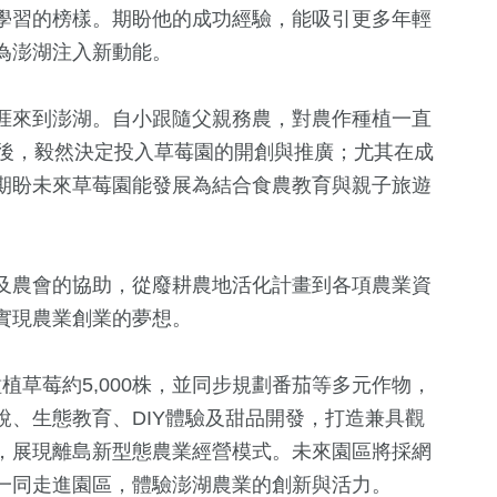
學習的榜樣。期盼他的成功經驗，能吸引更多年輕
為澎湖注入新動能。
120
+
旅遊
涯來到澎湖。自小跟隨父親務農，對農作種植一直
涯後，毅然決定投入草莓園的開創與推廣；尤其在成
期盼未來草莓園能發展為結合食農教育與親子旅遊
及農會的協助，從廢耕農地活化計畫到各項農業資
實現農業創業的夢想。
種植草莓約5,000株，並同步規劃番茄等多元作物，
、生態教育、DIY體驗及甜品開發，打造兼具觀
，展現離島新型態農業經營模式。未來園區將採網
一同走進園區，體驗澎湖農業的創新與活力。