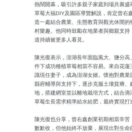
熱鬧開幕，吸引許多親子家庭到場共襄盛
草莓大福DIY及園區導覽解說，肯定曾右
造一處結合農業、生態教育與觀光休閒的
村樂趣。他同時鼓勵在地業者與鄉親支持
道持續被更多人看見。
陳光復表示，澎湖長年面臨風大、鹽分高
件下成功種植草莓相當不容易。來自花蓮
識現任妻子，成為澎湖女婿。懷抱對農業
縣府輔導與支持下，逐步克服土壤貧瘠、
地，搭建網室並以離地栽培方式，結合滴
草莓生長需求精準給水給肥，最終實現打
陳光復也分享，曾右鑫創業初期相當辛苦
數歉收，但他始終不放棄，展現出對生命