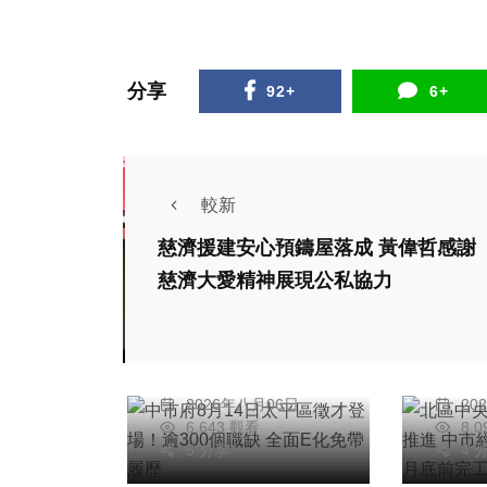
分享
92+
6+
較新
慈濟援建安心預鑄屋落成 黃偉哲感謝
綜合新聞
社會
慈濟大愛精神展現公私協力
中市府8月14日太平
北區
區徵才登場！逾300
程加
個職缺 全面E化免帶
發局
旅遊
陳明
陳
履歷
月底
社會
2026年八月06日
20
南投
6,643 觀看
8,
海流沖走｜SUP4板
規劃
5 分享
4 
6人於海面上載浮載
陳