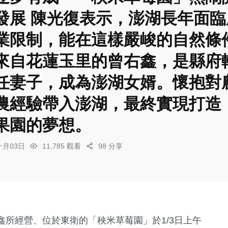
發展 陳光復表示，澎湖長年面
業限制，能在這樣嚴峻的自然條
來自花蓮玉里的曾右鑫，是縣府
任妻子，成為澎湖女婿。懷抱對
農經驗帶入澎湖，最終實現打造
果園的夢想。
一月03日
11,785 觀看
98 分享
鑫所經營、位於東衛的「秧米草莓園」於1/3日上午