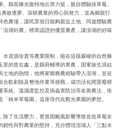
舉。縣長陳光復特地出席力挺，親自體驗採草莓、
鑫勇敢逐夢、深耕農業的用心與努力，並為鄉親打
特色農場，讓民眾假日能夠親近土地、同遊體驗農
「澎湖好農」標章認證的優質農產，讓澎湖的好味
、水資源珍貴等農業限制，能在這樣嚴峻的自然條
玉里的曾右鑫，是縣府輔導的青農，因軍旅生涯結
與土地的熱情，他將家鄉務農經驗帶入澎湖，並在
銀合歡剷除及整地作業等挑戰，成功活化閒置廢耕
灌系統、溫濕度監控及病蟲害防治等友善農法，依
造「秧米草莓園」這座現代化觀光果園的夢想。
，除了生活壓力，更曾因颱風影響導致首批草莓全
的韌性與對農業的堅持，充分體現澎湖人「三點水