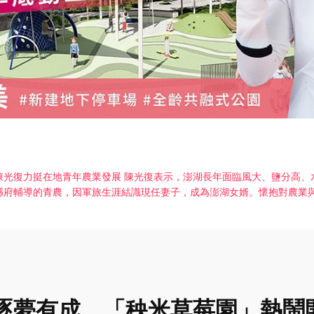
光復力挺在地青年農業發展 陳光復表示，澎湖長年面臨風大、鹽分高、
縣府輔導的青農，因軍旅生涯結識現任妻子，成為澎湖女婿。懷抱對農業
逐夢有成 「秧米草莓園」熱鬧