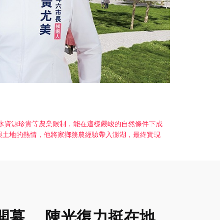
水資源珍貴等農業限制，能在這樣嚴峻的自然條件下成
與土地的熱情，他將家鄉務農經驗帶入澎湖，最終實現
開幕 陳光復力挺在地