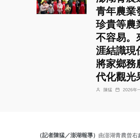
青年農業
珍貴等農
不容易。
涯結識現
將家鄉務
代化觀光
陳猛
2026年
（記者陳猛／澎湖報導）
由澎湖青農曾右