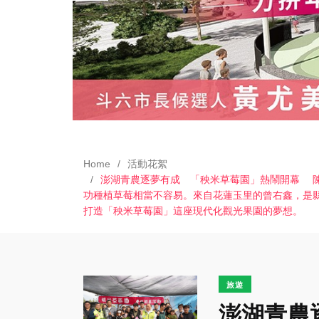
Home
活動花絮
澎湖青農逐夢有成 「秧米草莓園」熱鬧開幕 陳
功種植草莓相當不容易。來自花蓮玉里的曾右鑫，是
打造「秧米草莓園」這座現代化觀光果園的夢想。
旅遊
澎湖青農