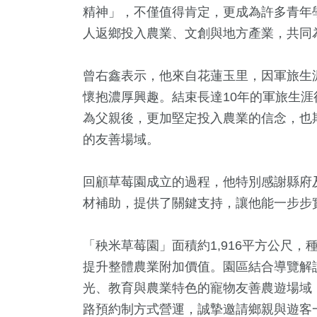
精神」，不僅值得肯定，更成為許多青年
人返鄉投入農業、文創與地方產業，共同
45
+
86
+
38
+
宗教
專欄
頭條
曾右鑫表示，他來自花蓮玉里，因軍旅生
懷抱濃厚興趣。結束長達10年的軍旅生
為父親後，更加堅定投入農業的信念，也
的友善場域。
134
+
121
+
20
+
文教
健康
科技新知
回顧草莓園成立的過程，他特別感謝縣府
材補助，提供了關鍵支持，讓他能一步步
「秧米草莓園」面積約1,916平方公尺，
提升整體農業附加價值。園區結合導覽解說
光、教育與農業特色的寵物友善農遊場域
路預約制方式營運，誠摯邀請鄉親與遊客