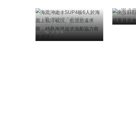
20
沉、愈漂愈遠求救，
6,
張柏東
綠島海巡巡求漁船協
2 
2026年六月17日
力救援成功！
6,307 觀看
2 分享