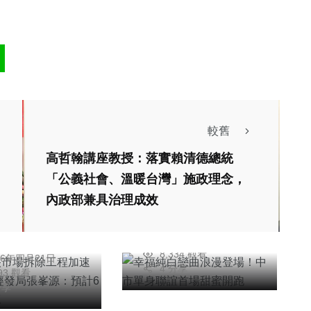
社會
綜合新聞
較舊
健康
高哲翰講座教授：落實賴清德總統
綜合新聞
幸福純白戀曲浪漫登
「公義社會、溫暖台灣」施政理念，
中央市場拆除工
場！中市單身聯誼首
內政部兼具治理成效
速推進 中市經
場甜蜜開跑
旅遊
專欄
張峯源：預計6
陳明
2026年四月12日
【旅人顯微鏡】
明
前完工
8,334 觀看
26年四月21日
縣觀光發展細部
《國旅貴爆？拆解飯
4 分享
093 觀看
案成果發表會
店定價內幕》
分享
朝枝
簡安