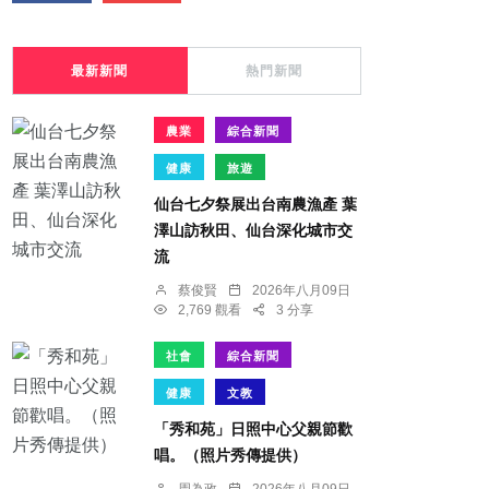
最新新聞
熱門新聞
農業
綜合新聞
健康
旅遊
仙台七夕祭展出台南農漁產 葉
澤山訪秋田、仙台深化城市交
流
蔡俊賢
2026年八月09日
2,769 觀看
3 分享
社會
綜合新聞
健康
文教
「秀和苑」日照中心父親節歡
唱。（照片秀傳提供）