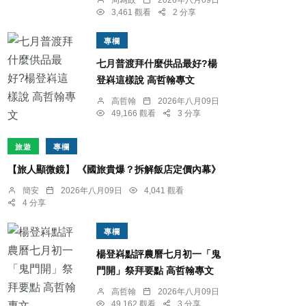
周為政
2026年八月09日
3,461 觀看
2 分享
專欄
七月普渡拜什麼供品最好?楊
登嵙這樣說 高哲翰專文
高哲翰
2026年八月09日
49,166 觀看
3 分享
旅遊
專欄
【旅人顯微鏡】 《國旅貴爆？拆解飯店定價內幕》
簡安
2026年八月09日
4,041 觀看
4 分享
專欄
楊登嵙點評農曆七月初一「鬼
門開」祭拜要點 高哲翰專文
高哲翰
2026年八月09日
49,162 觀看
3 分享