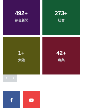
492
45
+
+
273
81
+
+
35
+
綜合新聞
宗教
社會
專欄
頭條
134
1
+
+
121
42
+
+
20
+
大陸
文教
農業
健康
科技新知