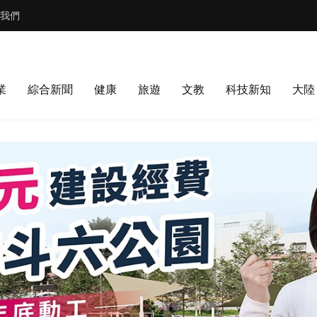
我們
業
綜合新聞
健康
旅遊
文教
科技新知
大陸