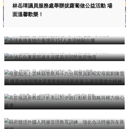
林岳璋議員服務處舉辦拔蘿蔔做公益活動 場
面溫馨歡樂！
綜合新聞
高雄春捲食物中毒增至157人血清檢驗出爐
陳信銘
2026年四月07日
7,427 觀看
2 分享
綜合新聞
綜合新聞
中油石化事業部歲末送暖義捐弱勢族群物資
母愛如光！雲林縣警察局斗六分局警員劉昭宏母親
陳信銘
2026年二月06日
7,710 觀看
3 分享
劉陳雪霞 獲選內政部警政署警察模範母親表揚 弘
揚母愛偉大精神
陳信利
2026年五月04日
11,612 觀看
專欄
12 分享
高哲翰講座教授評析美以對伊朗行動斬首戰略與權
力核心破壞
高哲翰
2026年三月01日
104,062 觀看
5 分享
綜合新聞
縣府辦理外國人聘僱管理教育訓練 強化合法聘僱
與友善管理
社會
綜合新聞
健康
文教
陳朝枝
2026年五月22日
6,745 觀看
3 分享
韓國名廚「Leo Kim」示範拉糖工藝。（照片大葉