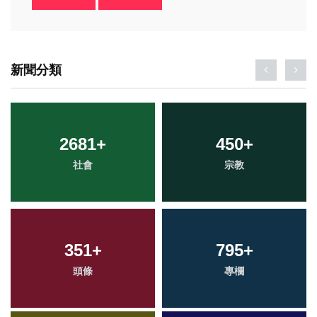
新聞分類
2681
+
450
+
社會
宗教
351
+
795
+
頭條
專欄