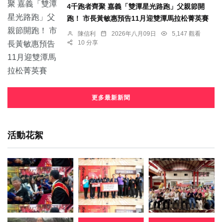
4千跑者齊聚 嘉義「雙潭星光路跑」父親節開
跑！ 市長黃敏惠預告11月迎雙潭馬拉松菁英賽
陳信利
2026年八月09日
5,147 觀看
10 分享
更多最新新聞
活動花絮