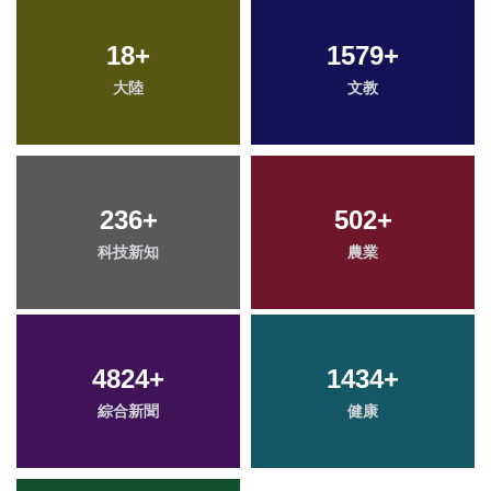
18
+
1579
+
大陸
文教
236
+
502
+
科技新知
農業
4824
+
1434
+
綜合新聞
健康