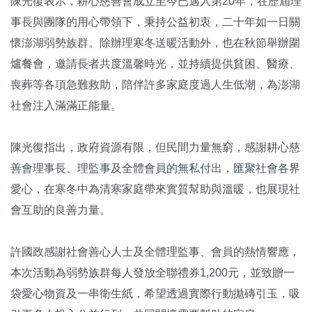
陳光復表示，耕心慈善會成立至今已邁入第20年，在歷屆理
事長與團隊的用心帶領下，秉持公益初衷，二十年如一日關
懷澎湖弱勢族群。除辦理寒冬送暖活動外，也在秋節舉辦圍
爐餐會，邀請長者共度溫馨時光，並持續提供貧困、醫療、
喪葬等各項急難救助，陪伴許多家庭度過人生低潮，為澎湖
社會注入滿滿正能量。
陳光復指出，政府資源有限，但民間力量無窮，感謝耕心慈
善會理事長、理監事及全體會員的無私付出，匯聚社會各界
愛心，在寒冬中為清寒家庭帶來實質幫助與溫暖，也展現社
會互助的良善力量。
許國政感謝社會善心人士及全體理監事、會員的熱情響應，
本次活動為弱勢族群每人發放全聯禮券1,200元，並致贈一
袋愛心物資及一串衛生紙，希望透過實際行動拋磚引玉，吸