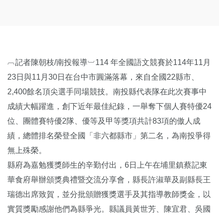
︹記者陳朝枝/南投報導︺114 年全國語文競賽於114年11月
23日與11月30日在台中市圓滿落幕，來自全國22縣市、
2,400餘名頂尖選手同場競技。南投縣代表隊在此次賽事中
成績大幅躍進，創下近年最佳紀錄，一舉奪下個人賽特優24
位、團體賽特優2隊、優等及甲等獎項共計83項的傲人成
績，總體排名榮登全國「非六都縣市」第二名，為南投爭得
無上殊榮。
縣府為嘉勉獲獎師生的辛勤付出，6日上午在埔里鎮蔡記東
華食府舉辦頒獎典禮暨交流分享會，縣長許淑華及副縣長王
瑞德出席致賀，並分批頒贈獲獎選手及其指導教師獎金，以
實質獎勵感謝他們為縣爭光。縣議員黃世芳、陳宜君、吳國