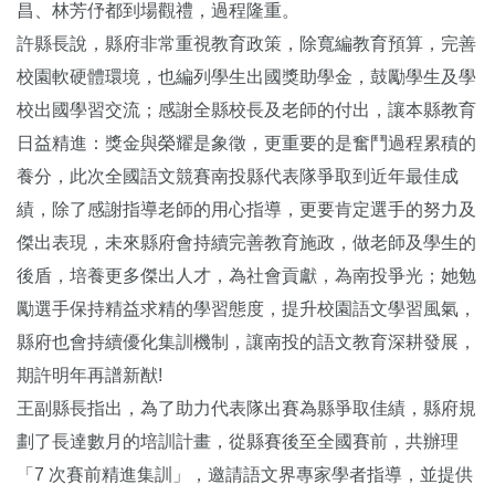
昌、林芳伃都到場觀禮，過程隆重。
許縣長說，縣府非常重視教育政策，除寬編教育預算，完善
校園軟硬體環境，也編列學生出國獎助學金，鼓勵學生及學
校出國學習交流；感謝全縣校長及老師的付出，讓本縣教育
日益精進：獎金與榮耀是象徵，更重要的是奮鬥過程累積的
養分，此次全國語文競賽南投縣代表隊爭取到近年最佳成
績，除了感謝指導老師的用心指導，更要肯定選手的努力及
傑出表現，未來縣府會持續完善教育施政，做老師及學生的
後盾，培養更多傑出人才，為社會貢獻，為南投爭光；她勉
勵選手保持精益求精的學習態度，提升校園語文學習風氣，
縣府也會持續優化集訓機制，讓南投的語文教育深耕發展，
期許明年再譜新猷!
王副縣長指出，為了助力代表隊出賽為縣爭取佳績，縣府規
劃了長達數月的培訓計畫，從縣賽後至全國賽前，共辦理
「7 次賽前精進集訓」，邀請語文界專家學者指導，並提供