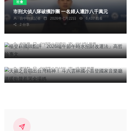
社會
市刑大偵八隊破獲詐團 一名婦人遭詐八千萬元
台中特派記者
2026年七月22日
6,437 觀看
專欄
2 分享
楊登嵙國師點評「2026端午節午時水招財改運法」
高哲翰專文
高哲翰
2026年六月06日
102,067 觀看
綜合新聞
文教
5 分享
天籟之音唱出台灣精神！ 斗六雲林國小首登國家音
樂廳 溫暖歌聲惹哭全場媽
陳信利
2026年六月23日
16,488 觀看
24 分享