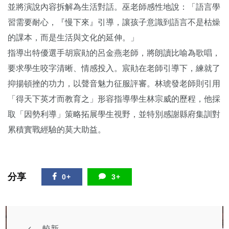
並將演說內容拆解為生活對話。巫老師感性地說：「語言學
習需要耐心，『慢下來』引導，讓孩子意識到語言不是枯燥
的課本，而是生活與文化的延伸。」
指導出特優選手胡宸勛的呂金燕老師，將朗讀比喻為歌唱，
要求學生咬字清晰、情感投入。宸勛在老師引導下，練就了
抑揚頓挫的功力，以聲音魅力征服評審。林琥發老師則引用
「得天下英才而教育之」形容指導學生林宗威的歷程，他採
取「因勢利導」策略拓展學生視野，並特別感謝縣府集訓對
累積實戰經驗的莫大助益。
分享
0+
3+
較新