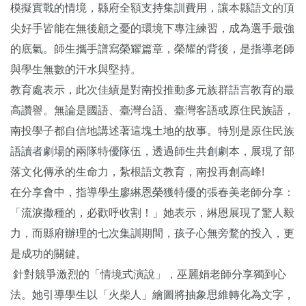
模擬實戰的情境，縣府全額支持集訓費用，讓本縣語文的頂
尖好手皆能在無後顧之憂的環境下專注練習，成為選手最強
的底氣。師生攜手譜寫榮耀篇章，榮耀的背後，是指導老師
與學生無數的汗水與堅持。
教育處表示，此次佳績是對南投推動多元族群語言教育的最
高讚譽。無論是國語、臺灣台語、臺灣客語或原住民族語，
南投學子都自信地講述著這塊土地的故事。特別是原住民族
語讀者劇場的兩隊特優隊伍，透過師生共創劇本，展現了部
落文化傳承的生命力，紮根語文教育，南投再創高峰!
在分享會中，指導學生廖綝恩榮獲特優的張春美老師分享：
「流淚撒種的，必歡呼收割！」她表示，綝恩展現了驚人毅
力，而縣府辦理的七次集訓期間，孩子心無旁騖的投入，更
是成功的關鍵。
針對競爭激烈的「情境式演說」，巫麗娟老師分享獨到心
法。她引導學生以「火柴人」繪圖將抽象思維轉化為文字，