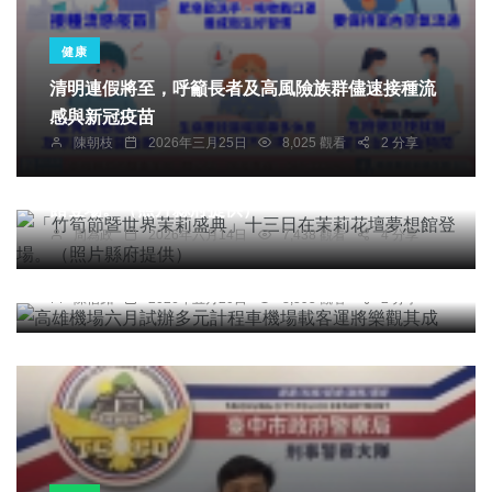
健康
清明連假將至，呼籲長者及高風險族群儘速接種流
社會
農業
綜合新聞
健康
旅遊
感與新冠疫苗
陳朝枝
2026年三月25日
8,025 觀看
2 分享
文教
「竹筍節暨世界茉莉盛典」十三日在茉莉花壇夢想
館登場。（照片縣府提供）
綜合新聞
周為政
2026年六月14日
7,438 觀看
4 分享
高雄機場六月試辦多元計程車機場載客運將樂觀其
成
陳信銘
2026年五月20日
8,595 觀看
2 分享