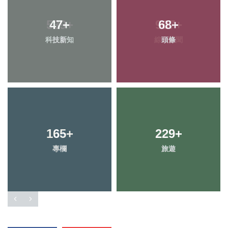
539
47
+
+
967
68
+
+
科技新知
社會
綜合新聞
頭條
165
3
+
+
229
105
+
+
專欄
大陸
旅遊
農業