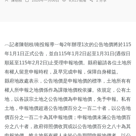
陳朝枝
2026年一月06日
8,615 觀看
2 分享
︹記者陳朝枝/南投報導︺每2年辦理1次的公告地價將於115
年1月1日正式公告，並自115年1月2日起至1月31日(遇假日
順延至115年2月2日)止受理申報地價。縣府籲請各位土地所
有權人留意申報時程，及早完成申報，保障自身權益。
縣府地政處表示，公告地價是申報地價的標準，土地所有有
權人所申報之地價係作為課徵地價稅依據。依規定，公有土
地，以各該宗土地之公告地價為申報地價，免予申報。私有
土地，申報地價超過公告地價百分之一百二十者，以公告地
價百分之一百二十為其申報地價；申報地價未滿公告地價百
分之八十者，政府得照價收買或以公告地價百分之八十為其
申報地價。惟土地所有權人未於公告期間申報地價者，以公