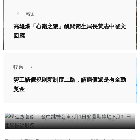
較新
高雄爆「心衛之狼」醜聞衛生局長黃志中發文
回應
較舊
勞工請假規則新制度上路，請病假還是有全勤
獎金
社會
綜合新聞
旅遊
文教
學生放暑假！ 台中跳蛙公車7月1日起暑期停駛 8月
31日開學恢復服務
陳明
2026年六月26日
7,222 觀看
4 分享
社會
塑膠袋大缺貨檢警調訪查誰在藉機囤積哄抬
陳信銘
2026年四月03日
7,572 觀看
2 分享
社會
農業
綜合新聞
文教