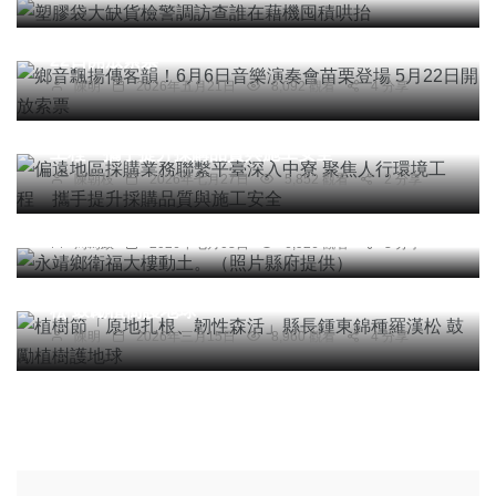
鄉音飄揚傳客韻！6月6日音樂演奏會苗栗登場 5月
22日開放索票
陳明
2026年五月21日
8,092 觀看
4 分享
綜合新聞
偏遠地區採購業務聯繫平臺深入中寮 聚焦人行環境
工程 攜手提升採購品質與施工安全
陳朝枝
2026年七月27日
5,852 觀看
2 分享
社會
綜合新聞
健康
文教
永靖鄉衛福大樓動土。（照片縣府提供）
周為政
2026年七月03日
6,926 觀看
3 分享
社會
農業
綜合新聞
文教
植樹節「原地扎根、韌性森活」縣長鍾東錦種羅漢
松 鼓勵植樹護地球
陳明
2026年三月15日
8,960 觀看
4 分享