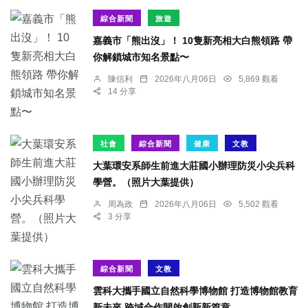
綜合新聞
旅遊
嘉義市「熊出沒」！ 10隻新亮相大白熊領路 帶
你解鎖城市知名景點〜
陳信利
2026年八月06日
5,869 觀看
14 分享
社會
綜合新聞
健康
文教
大葉環安系師生前進大莊國小辦理防災小尖兵科
學營。（照片大葉提供）
周為政
2026年八月06日
5,502 觀看
3 分享
綜合新聞
文教
雲科大攜手國立自然科學博物館 打造博物館教育
新未來 跨域合作開啟創新新篇章