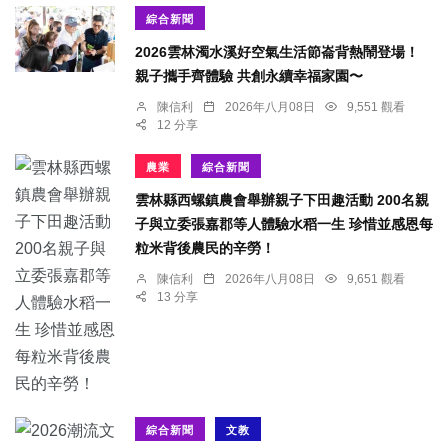
綜合新聞
2026雲林濁水溪好空氣生活節崙背熱鬧登場！
親子攜手齊體驗 共創永續幸福家園〜
陳信利
2026年八月08日
9,551 觀看
12 分享
農業
綜合新聞
雲林縣西螺鎮農會舉辦親子下田趣活動 200名親
子與立委張嘉郡等人體驗水稻一生 珍惜並感恩每
粒米背後農民的辛勞！
陳信利
2026年八月08日
9,651 觀看
13 分享
綜合新聞
文教