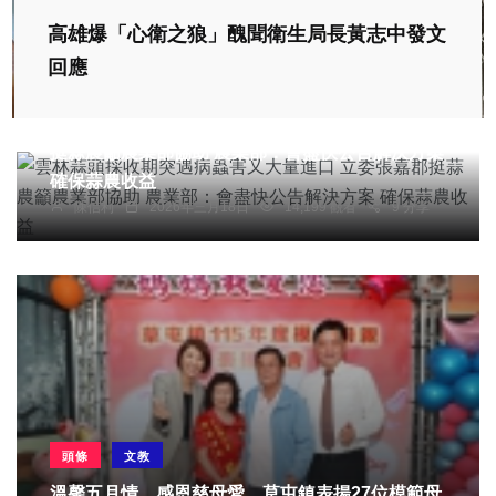
高雄爆「心衛之狼」醜聞衛生局長黃志中發文
回應
農業
綜合新聞
雲林蒜頭採收期突遇病蟲害又大量進口 立委張嘉郡
挺蒜農籲農業部協助 農業部：會盡快公告解決方案
確保蒜農收益
陳信利
2026年三月18日
14,199 觀看
9 分享
頭條
文教
溫馨五月情、感恩慈母愛 草屯鎮表揚27位模範母