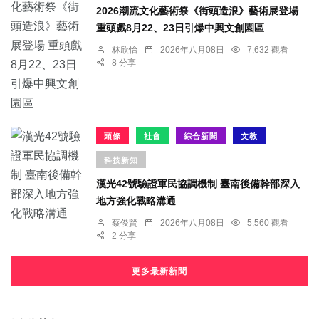
2026潮流文化藝術祭《街頭造浪》藝術展登場
重頭戲8月22、23日引爆中興文創園區
林欣怡
2026年八月08日
7,632 觀看
8 分享
頭條
社會
綜合新聞
文教
科技新知
漢光42號驗證軍民協調機制 臺南後備幹部深入
地方強化戰略溝通
蔡俊賢
2026年八月08日
5,560 觀看
2 分享
更多最新新聞