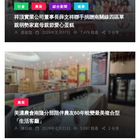
社會
農業
綜合新聞
健康
祥頂實業公司董事長薛文祥聯手捐贈南關線四區單
親弱勢家庭母親節愛心蛋糕
蔡俊賢
2026年五月07日
7,474 觀看
3 分享
農業
美濃農會南隆分部陪伴農友60年蛻變最美複合型
「生活客廳」
陳信銘
2026年七月21日
5,897 觀看
2 分享