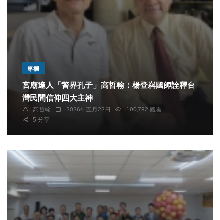
專欄
宮廟達人「警界孔子」高哲翰：楊登嵙國師詮釋台
灣民間信仰四大主神
高哲翰
2026年五月22日
190,782 觀看
5 分享