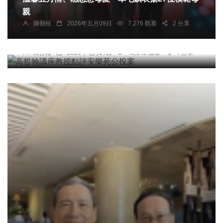
親
陳朝枝
2026年五月09日
7,276 觀看
2 分享
專欄
高哲翰講座教授點評安樂死公投案
高哲翰
2026年七月14日
49,842 觀看
4 分享