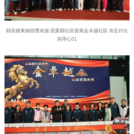
縣長鍾東錦頒獎表揚 苗栗縣社區發展金卓越社區 肯定付出
與用心01