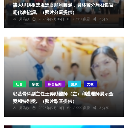
讓大甲媽祖遶境進香順利圓滿，員林警分局召集宮
廟代表協調。（照片分局提供）
周為政
2026年四月06日
8,561 觀看
2 分享
社會
宗教
綜合新聞
健康
文教
彰基骨科副主任王偉勛醫師（左）和護理師展示金
獎和特別獎。（照片彰基提供）
周為政
2026年四月10日
8,999 觀看
3 分享