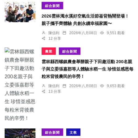
綜合新聞
2026雲林濁水溪好空氣生活節崙背熱鬧登場！
親子攜手齊體驗 共創永續幸福家園〜
陳信利
2026年八月08日
9,551 觀看
12 分享
農業
綜合新聞
雲林縣西螺鎮農會舉辦親子下田趣活動 200名親
子與立委張嘉郡等人體驗水稻一生 珍惜並感恩每
粒米背後農民的辛勞！
陳信利
2026年八月08日
9,653 觀看
13 分享
綜合新聞
文教