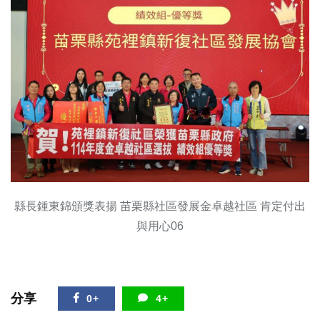
縣長鍾東錦頒獎表揚 苗栗縣社區發展金卓越社區 肯定付出
與用心06
分享
0+
4+