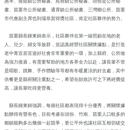
惠琴、後龍鎮公所秘書、苑裡鎮公所秘書、頭份是公所秘
書、苗栗市公所秘書、通霄鎮公所秘書、三灣鄉公所、苗栗
市代會副主席也到場恭賀得獎社區，肯定社區夥伴的努力。
苗栗縣長鍾東錦表示，社區夥伴在第一線照顧在地的老
人、兒少、婦女等族群，並認真經營社區關懷據點，是打造
老中青宜居宜遊好社會非常重要的一環，加上縣府、公所做
為強力後盾，有需要幫助的地方各界全力以赴，讓長輩不管
是唱歌、跳舞、手作體驗等等都有冬暖夏涼的好去處，其中
供餐更是縣府關注重點之一，希望在財政許可之下將經費提
高，讓長輩吃得更營養。
縣長鍾東錦強調，每個社區都表現得十分優秀，將關懷據
點辦得有聲有色，目前考慮在頭份、竹南、苗栗人口較多的
鄉鎮能夠多出幾個一起競爭，更公平外也讓社區互相切磋交