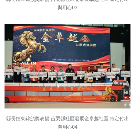
與用心03
縣長鍾東錦頒獎表揚 苗栗縣社區發展金卓越社區 肯定付出
與用心04