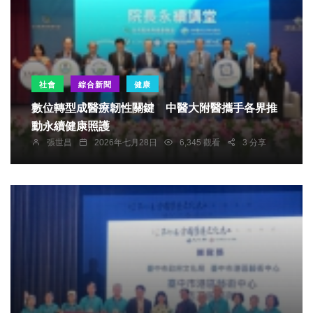
社會
綜合新聞
健康
數位轉型成醫療韌性關鍵 中醫大附醫攜手各界推
動永續健康照護
張世昌
2026年七月28日
6,345 觀看
3 分享