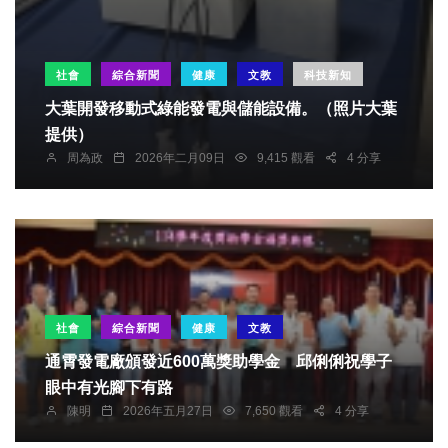
社會
綜合新聞
健康
文教
科技新知
大葉開發移動式綠能發電與儲能設備。（照片大葉
提供）
周為政
2026年二月09日
9,415 觀看
4 分享
社會
綜合新聞
健康
文教
通霄發電廠頒發近600萬獎助學金 邱俐俐祝學子
眼中有光腳下有路
陳明
2026年五月27日
7,650 觀看
4 分享