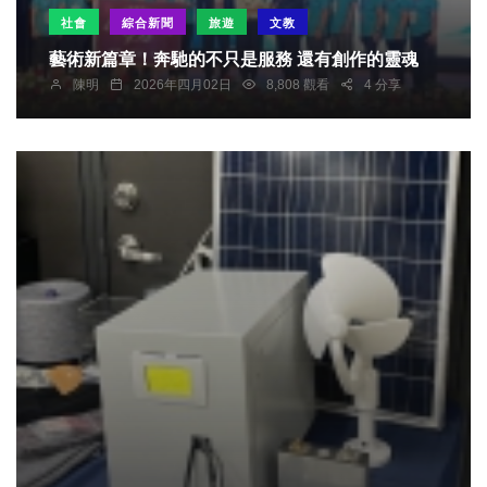
社會
綜合新聞
旅遊
文教
藝術新篇章！奔馳的不只是服務 還有創作的靈魂
陳明
2026年四月02日
8,808 觀看
4 分享