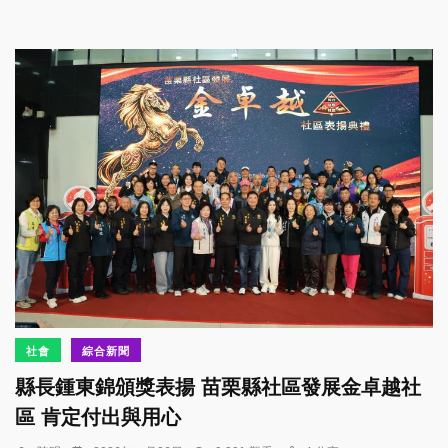
社會
綜合新聞
縣長鍾東錦頒獎表揚 苗栗縣社區發展金卓越社
區 肯定付出與用心