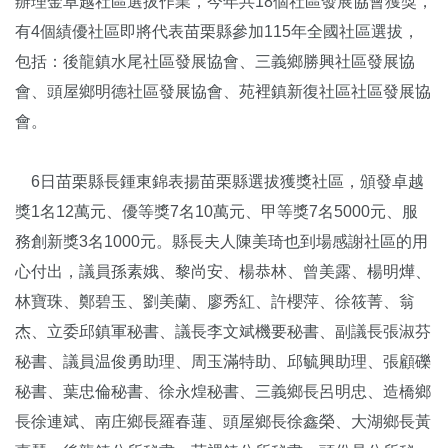
辦理金卓越社區選拔作業，今年共18個社區發展協會獲獎，
有4個績優社區即將代表苗栗縣參加115年全國社區選拔，
包括：後龍鎮水尾社區發展協會、三義鄉勝興社區發展協
會、頭屋鄉明德社區發展協會、苑裡鎮新復社區社區發展協
會。
6日苗栗縣長鍾東錦表揚苗栗縣選拔獲獎社區，頒發卓越
獎1名12萬元、優等獎7名10萬元、甲等獎7名5000元、服
務創新獎3名1000元。縣長夫人陳美琦也到場感謝社區的用
心付出，議員孫素娥、黎尚安、楊恭林、曾美露、楊明燁、
林寶珠、鄭碧玉、劉美蘭、廖秀紅、許櫻萍、徐筱菁、翁
杰、立委邱鎮軍秘書、議長李文斌機要秘書、副議長張淑芬
秘書、議員温俊勇助理、周玉滿特助、邱毓興助理、張顧礫
秘書、葉忠倫秘書、徐永煌秘書、三義鄉長呂明忠、造橋鄉
長徐連斌、南庄鄉長羅春蓮、頭屋鄉長徐鑫榮、大湖鄉長黃