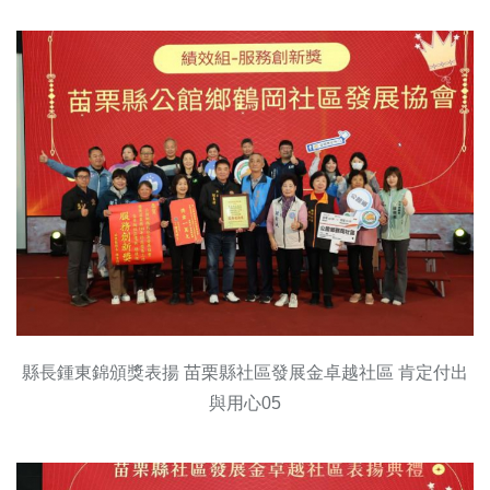
縣長鍾東錦頒獎表揚 苗栗縣社區發展金卓越社區 肯定付出
與用心05