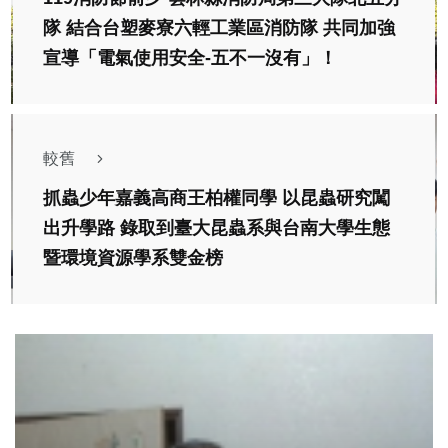
隊 結合台塑麥寮六輕工業區消防隊 共同加強
宣導「電氣使用安全-五不一沒有」！
較舊
抓蟲少年嘉義高商王柏權同學 以昆蟲研究闖
出升學路 錄取到臺大昆蟲系與台南大學生態
暨環境資源學系雙金榜