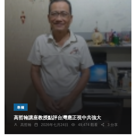
專欄
高哲翰講座教授點評台灣應正視中共強大
綜合新聞
高哲翰
2026年七月24日
49,474 觀看
3 分享
雲林縣長參選人張嘉郡推動65歲以上長者免繳健保