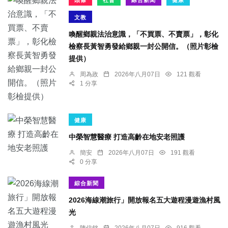
頭條
社會
綜合新聞
健康
文教
喚醒鄉親法治意識，「不買票、不賣票」，彰化
檢察長黃智勇發給鄉親一封公開信。（照片彰檢
提供）
周為政
2026年八月07日
121 觀看
1 分享
健康
中榮智慧醫療 打造高齡在地安老照護
簡安
2026年八月07日
191 觀看
0 分享
綜合新聞
2026海線潮旅行」開放報名五大遊程漫遊漁村風
光