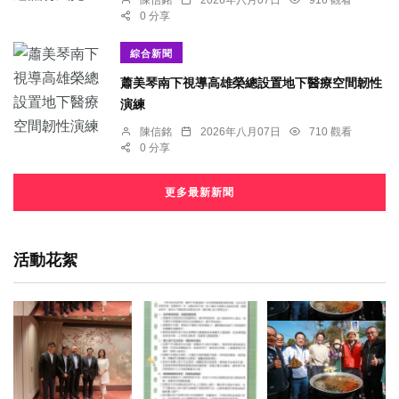
陳信銘
2026年八月07日
916 觀看
0 分享
綜合新聞
蕭美琴南下視導高雄榮總設置地下醫療空間韌性
演練
陳信銘
2026年八月07日
710 觀看
0 分享
更多最新新聞
活動花絮