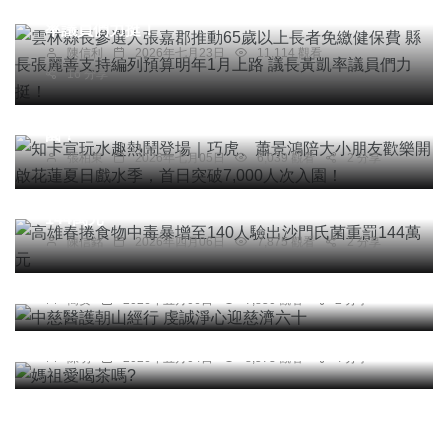
費 縣長張麗善支持編列預算明年1月上路 議長黃凱
率議員們力挺！
綜合新聞
陳信利
2026年七月23日
11,114 觀看
16 分享
知卡宣玩水趣熱鬧登場｜巧虎、蕭景鴻陪大小朋友
歡樂開啟花蓮夏日戲水季，首日突破7,000人次入
園！
張柏東
2026年七月05日
6,039 觀看
2 分享
綜合新聞
高雄春捲食物中毒暴增至140人驗出沙門氏菌重罰
144萬元
陳信銘
2026年四月06日
7,875 觀看
2 分享
宗教
健康
文教
中慈醫護朝山經行 虔誠淨心迎慈濟六十
簡安
2026年五月06日
7,850 觀看
2 分享
專欄
媽祖愛喝茶嗎?
陳明
2026年五月04日
8,573 觀看
4 分享