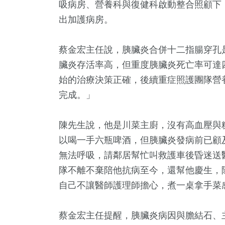
吸病房、營養科與復健科啟動整合照顧下
出加護病房。
蔡金宏主任說，胰臟炎合併十二指腸穿孔
臟炎存活率高，但重度胰臟炎死亡率可達
始的治療決策正確，後續重症照護團隊營
完成。」
234
+
38
+
57
+
陳先生說，他是川菜主廚，沒有高血壓與
健康
科技新知
頭條
以喝一手六瓶啤酒，但胰臟炎發病前已顧
無法呼吸，請鄰居幫忙叫救護車後昏迷送
隊不離不棄陪他抗病至今，還幫他慶生，
自己不讓醫師護理師擔心，煮一桌拿手菜
258
+
180
+
82
+
文教
旅遊
農業
蔡金宏主任提醒，胰臟炎病因與膽結石、