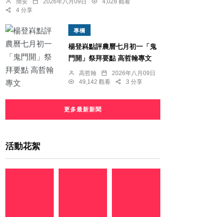
簡安
2026年八月09日
4,028 觀看
4 分享
專欄
楊登嵙點評農曆七月初一「鬼
門開」祭拜要點 高哲翰專文
高哲翰
2026年八月09日
49,142 觀看
3 分享
更多最新新聞
活動花絮