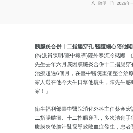
陳明
2026年
胰臟炎合併十二指腸穿孔 醫護細心陪他闖
(特派員陳明/臺中報導)院外寒流冷颼颼
先生去年六月底因胰臟炎合併十二指腸穿
治療超過6個月，在臺中醫院重症整合治
家人選在他今天生日幫他慶生，陳先生感
家！」
衛生福利部臺中醫院消化外科主任蔡金宏
二指腸膿瘍、十二指腸穿孔，多次清創手
腹膜炎後膽汁亂竄導致敗血症發生，患者