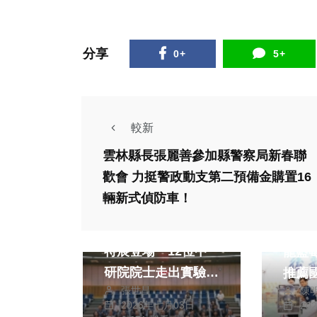
分享
0+
5+
較新
雲林縣長張麗善參加縣警察局新春聯
歡會 力挺警政動支第二預備金購置16
社會
綜合新聞
社會
輛新式偵防車！
文教
綜合新
科博館《看見典範》
苗栗
特展登場 12位中
龍藍
研院院士走出實驗
推薦
張世昌
陳
室 讓科研成就走進
2026年七月03日
20
生活