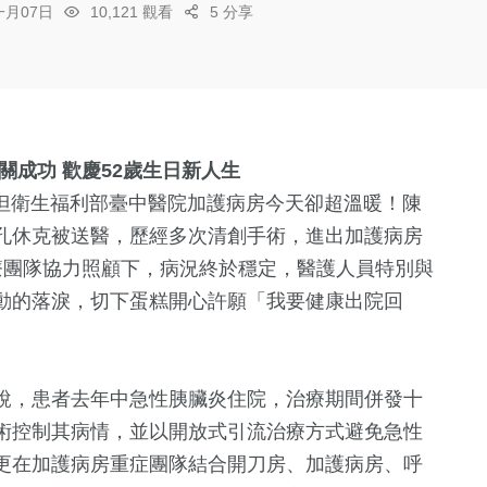
一月07日
10,121 觀看
5 分享
關成功 歡慶52歲生日新人生
，但衛生福利部臺中醫院加護病房今天卻超溫暖！陳
孔休克被送醫，歷經多次清創手術，進出加護病房
療團隊協力照顧下，病況終於穩定，醫護人員特別與
動的落淚，切下蛋糕開心許願「我要健康出院回
說，患者去年中急性胰臟炎住院，治療期間併發十
術控制其病情，並以開放式引流治療方式避免急性
更在加護病房重症團隊結合開刀房、加護病房、呼