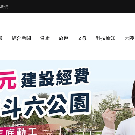
我們
業
綜合新聞
健康
旅遊
文教
科技新知
大陸