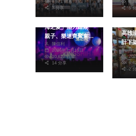
6,671 觀看
8,
綜合新聞
旅遊
3 分享
5 
嘉義縣「2026東石
綜合新
海之夏」熱力延燒
高雄
親子、樂迷齊聚東石
計下架
陳信利
漁人碼頭同歡！
陳
2026年七月19日
20
10,627 觀看
6,
14 分享
2 