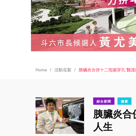
Home
活動花絮
胰臟炎合併十二指腸穿孔 醫護
綜合新聞
健康
胰臟炎合
人生