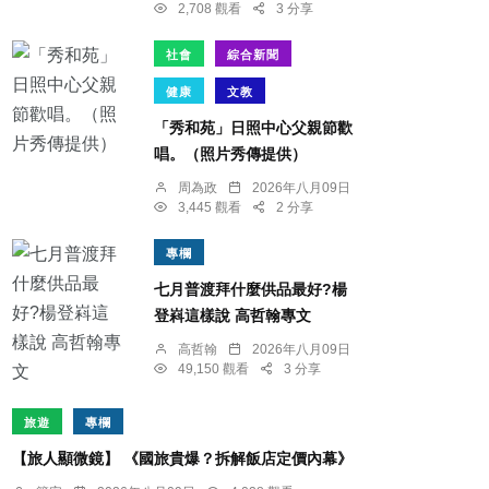
2,708 觀看
3 分享
社會
綜合新聞
健康
文教
「秀和苑」日照中心父親節歡
唱。（照片秀傳提供）
周為政
2026年八月09日
3,445 觀看
2 分享
專欄
七月普渡拜什麼供品最好?楊
登嵙這樣說 高哲翰專文
高哲翰
2026年八月09日
49,150 觀看
3 分享
旅遊
專欄
【旅人顯微鏡】 《國旅貴爆？拆解飯店定價內幕》