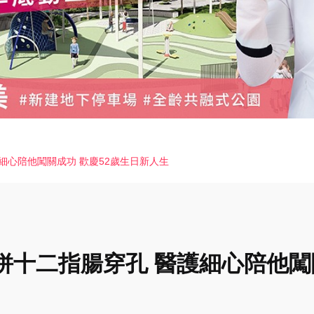
細心陪他闖關成功 歡慶52歲生日新人生
併十二指腸穿孔 醫護細心陪他闖