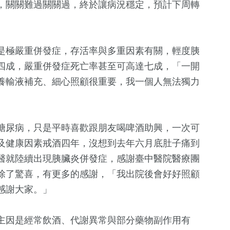
，關關難過關關過，終於讓病況穩定，預計下周轉
是極嚴重併發症，存活率與多重因素有關，輕度胰
四成，嚴重併發症死亡率甚至可高達七成，「一開
養輸液補充、細心照顧很重要，我一個人無法獨力
799
+
糖尿病，只是平時喜歡跟朋友喝啤酒助興，一次可
綜合新聞
及健康因素戒酒四年，沒想到去年六月底肚子痛到
醫就陸續出現胰臟炎併發症，感謝臺中醫院醫療團
除了驚喜，有更多的感謝，「我出院後會好好照顧
感謝大家。」
主因是經常飲酒、代謝異常與部分藥物副作用有