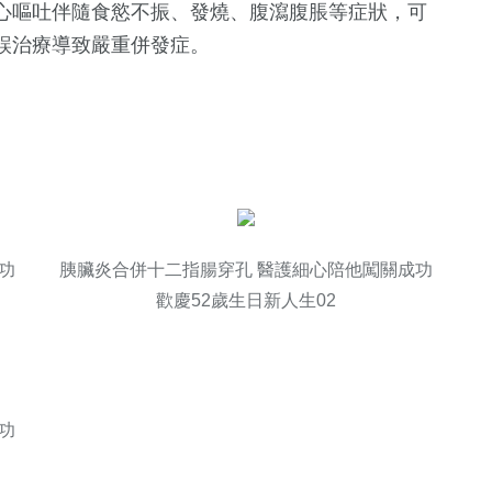
心嘔吐伴隨食慾不振、發燒、腹瀉腹脹等症狀，可
誤治療導致嚴重併發症。
功
胰臟炎合併十二指腸穿孔 醫護細心陪他闖關成功
歡慶52歲生日新人生02
功