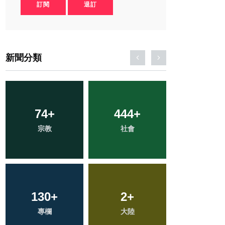
訂閱
退訂
新聞分類
238
74
+
+
444
38
+
+
57
+
宗教
健康
科技新知
社會
頭條
130
258
+
+
180
2
+
+
82
+
專欄
文教
大陸
旅遊
農業