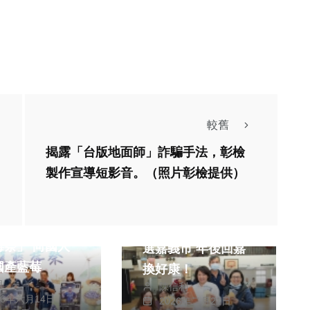
較舊
揭露「台版地面師」詐騙手法，彰檢
製作宣導短影音。（照片彰檢提供）
農業
聞
健康
綜合新聞
舉辦第一屆「後
把握年假尾聲採買首
莓祭」 向國人
選嘉義市 年後回嘉
綜合新聞
健康
國產藍莓
換好康！
明
嘉義市衛生局考評第
陳信利
26年六月14日
2026年二月21日
一再＋1 綜合獎四連