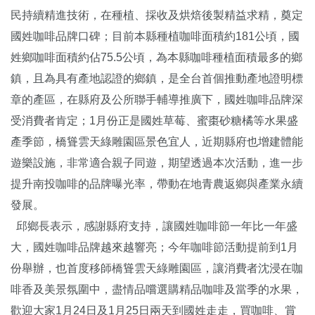
民持續精進技術，在種植、採收及烘焙後製精益求精，奠定
國姓咖啡品牌口碑；目前本縣種植咖啡面積約181公頃，國
姓鄉咖啡面積約佔75.5公頃，為本縣咖啡種植面積最多的鄉
鎮，且為具有產地認證的鄉鎮，是全台首個推動產地證明標
章的產區，在縣府及公所聯手輔導推廣下，國姓咖啡品牌深
受消費者肯定；1月份正是國姓草莓、蜜棗砂糖橘等水果盛
產季節，橋聳雲天綠雕園區景色宜人，近期縣府也增建體能
遊樂設施，非常適合親子同遊，期望透過本次活動，進一步
提升南投咖啡的品牌曝光率，帶動在地青農返鄉與產業永續
發展。
邱鄉長表示，感謝縣府支持，讓國姓咖啡節一年比一年盛
大，國姓咖啡品牌越來越響亮；今年咖啡節活動提前到1月
份舉辦，也首度移師橋聳雲天綠雕園區，讓消費者沈浸在咖
啡香及美景氛圍中，盡情品嚐選購精品咖啡及當季的水果，
歡迎大家1月24日及1月25日兩天到國姓走走，買咖啡、賞