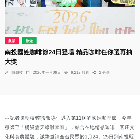
農業
旅遊
南投國姓咖啡節24日登場 精品咖啡任你選再抽
大獎
陳朝枝
2026年一月09日
9,212 觀看
2 分享
︹記者陳朝枝/南投報導︺邁入第11屆的國姓咖啡節，今年
移師至「橋聳雲天綠雕園區」，結合在地精品咖啡、客庄文
化與食農體驗，誠摯邀請全台民眾於1月24、25日到南投縣