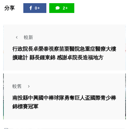
分享
0+
2+
較新
行政院長卓榮泰視察苗栗醫院急重症醫療大樓
擴建計 縣長鍾東錦 感謝卓院長造福地方
較舊
南投縣中興國中棒球隊勇奪巨人盃國際青少棒
錦標賽冠軍
社會
綜合新聞
健康
文教
中市勞工局鼓勵企業營造友善托兒職場文化 加碼獎
勵最高6.5萬元