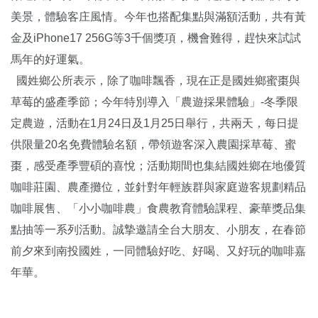
美景，體驗客庄風情。今年也搭配集點與滿額活動，共有黃
金及iPhone17 256G等3千個獎項，機會難得，趕快來試試
馬年的好運氣。
國姓鄉公所表示，除了咖啡飄香，現在正是國姓鄉蜜棗與
草莓的盛產季節；今年特別導入「農遊採果體驗」-冬季限
定農遊，活動在1月24日及1月25日舉行，共兩天，每日提
供限量20名免費體驗名額，帶領遊客深入農園採草莓、蜜
棗，感受產季豐碩的喜悅；活動期間也集結國姓鄉在地優質
咖啡莊園、農產攤位，並針對年輕族群與家庭遊客規劃精品
咖啡展售、「小小咖啡農」食農教育體驗課程、豪華獎品集
點抽等一系列活動。誠摯邀請全台大朋友、小朋友，在春節
前夕來到南投國姓，一同體驗好吃、好喝、又好玩的咖啡嘉
年華。