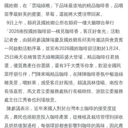
國姓鄉，在「雲端綠雕」下品味最道地的精品咖啡香，品嚐
當季最鮮美的蜜棗、草莓，還能將大獎項帶回家。
9日上午，縣府及國姓鄉公所在縣府一樓大廳聯合舉行
「2026南投國姓咖啡節—橋見咖啡香，客庄好食光」活動
記者會，由縣府參議陳瑞慶及國姓鄉長邱美玲邀請與會貴賓
一同啟動活動序幕，並宣布2026國姓咖啡節活動於1月24、
25日兩天在橋聳雲天綠雕園區盛大登場，精品咖啡任君挑
選，優質農產任你選購，還有3千大獎等你拿，歡迎全國民
眾呼朋引伴，鬥陣來喝精品咖啡，在陣陣咖啡香氛中暢遊綠
雕美景，嚐鮮果，感受客庄好風情。縣議員林儒暘、南投市
長張嘉哲、馬文君立委服務處執行長楊樹煌、游顥立委服務
處主任江秀春也到場致意。
陳參議表示，近年來國人對於台灣本土咖啡的接受度提
高，農民也很願意投入咖啡產業，從種植及栽培管理到採收
及烘焙後製過程，每個環節都會影響到咖啡的風味，因此農