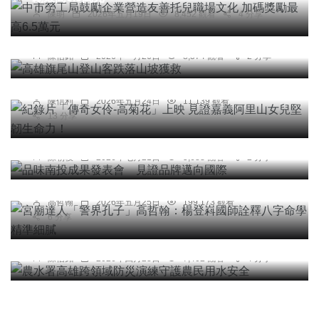
陳明
2026年五月19日
8,452 觀看
4 分享
社會
高雄旗尾山登山客跌落山坡獲救
綜合新聞
陳信銘
2026年一月26日
8,574 觀看
2 分享
紀錄片「傳奇女伶-高菊花」上映 見證嘉義阿里山
女兒堅韌生命力！
陳信利
2026年五月24日
11,139 觀看
13 分享
農業
品味南投成果發表會 見證品牌邁向國際
專欄
陳朝枝
2026年七月21日
5,688 觀看
2 分享
宮廟達人「警界孔子」高哲翰：楊登嵙國師詮釋八
字命學精準細膩
高哲翰
2026年五月25日
199,173 觀看
6 分享
綜合新聞
農水署高雄跨領域防災演練守護農民用水安全
陳信銘
2026年四月23日
7,402 觀看
4 分享