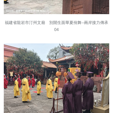
福建省龍岩市汀州文廟 別開生面華夏佾舞--兩岸接力傳承
04