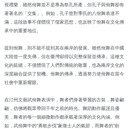
視禮樂，雖然佾舞並不是專為祭孔所產，但孔子與佾舞卻有
著著名的「交集」。例如，孔子曾對季氏的八佾舞表達不
滿，這段故事不僅體現了儒家思想，也反映了佾舞在文化傳
承中的重要地位。
提到佾舞，則不能不提到其在兩岸的發展。雖然佾舞在中國
大陸曾一度失傳，但在臺灣卻得以完整保留並傳承。這種文
化的延續，不僅體現了人們對傳統的敬重，也為兩岸文化的
深度融合提供了契機。佾舞的傳承，透過努力使佾舞在當今
社會中重新耀眼。
在汀州文廟武佾舞表演中，舞者們身著華麗的古裝，舞姿翩
翩，彷彿將觀眾帶回千年之前的時光。舞蹈動作嚴謹且優
美，舞者的每一個細微動作都承載著深厚的文化內涵。例
如，武佾舞中的“勇敢步伐”象徵士人的氣節，而舞者的“劍