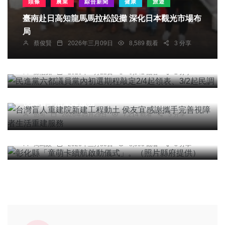
頭條
農業
綜合新聞
健康
旅遊
臺南赴日高知龍馬馬拉松設攤 深化日本觀光市場布
局
綜合新聞
蔡俊賢
2026年三月09日
8,589 觀看
3 分享
民進黨六都議員黨內初選期程敲定2/4起領表、3/2
起民調
陳信銘
2026年一月22日
9,342 觀看
2 分享
綜合新聞
台灣盲人重建院新建工程動土 侯友宜感謝攜手完善
視障者生活重建服務
社會
綜合新聞
健康
旅遊
文教
彭可
2026年四月29日
7,214 觀看
5 分享
彰化縣「童萌卡續航啟動儀式」。（照片縣府提
供）
周為政
2026年三月30日
8,990 觀看
3 分享