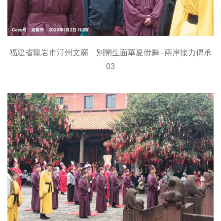
福建省龍岩市汀州文廟 別開生面華夏佾舞--兩岸接力傳承
03