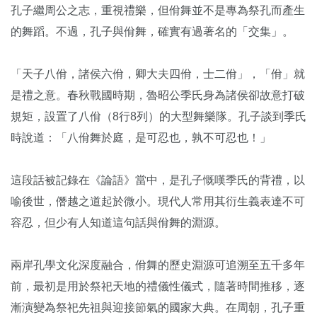
孔子繼周公之志，重視禮樂，但佾舞並不是專為祭孔而產生
的舞蹈。不過，孔子與佾舞，確實有過著名的「交集」。
「天子八佾，諸侯六佾，卿大夫四佾，士二佾」，「佾」就
是禮之意。春秋戰國時期，魯昭公季氏身為諸侯卻故意打破
規矩，設置了八佾（8行8列）的大型舞樂隊。孔子談到季氏
時說道：「八佾舞於庭，是可忍也，孰不可忍也！」
這段話被記錄在《論語》當中，是孔子慨嘆季氏的背禮，以
喻後世，僭越之道起於微小。現代人常用其衍生義表達不可
容忍，但少有人知道這句話與佾舞的淵源。
兩岸孔學文化深度融合，佾舞的歷史淵源可追溯至五千多年
前，最初是用於祭祀天地的禮儀性儀式，隨著時間推移，逐
漸演變為祭祀先祖與迎接節氣的國家大典。在周朝，孔子重