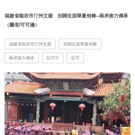
福建省龍岩市汀州文廟 別開生面華夏佾舞--兩岸接力傳承
（圖/彭可可攝）
福建省龍岩市汀州文廟
別開生面華夏佾舞
兩岸接力傳承
彭可可
彭可