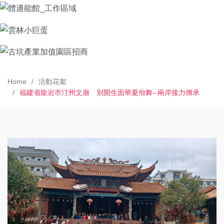
Home
活動花絮
福建省龍岩市汀州文廟 別開生面華夏佾舞--兩岸接力傳承