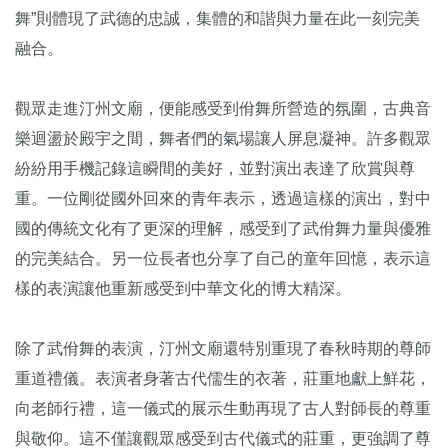
舞”則體現了武德的忠誠，集體的和諧與力量在此一刻完美
融合。
觀眾走進汀州文廟，便能感受到佾舞所營造的氛圍，古典音
樂迴盪於殿宇之間，舞者們的氣場讓人屏息凝神。許多觀眾
紛紛用手機記錄這瞬間的美好，並對演出表達了欣賞與尊
重。一位剛從國外回來的青年表示，透過這樣的演出，對中
國的傳統文化有了更深的理解，感受到了武佾舞力量與優雅
的完美結合。另一位長者也分享了自己的童年回憶，表示這
樣的表演讓他重新感受到中華文化的博大精深。
除了武佾舞的表演，汀州文廟還特別重現了春秋時期的尊師
重道禮儀。表演者身著古代儒生的衣著，莊重地獻上鮮花，
向老師行禮，這一儀式的展示生動再現了古人對師長的尊重
與敬仰。這不僅讓觀眾感受到古代儀式的莊重，更強調了尊