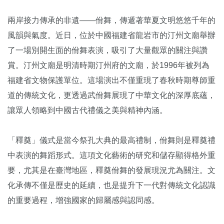
兩岸接力傳承的非遺——佾舞，傳遞著華夏文明悠悠千年的
風韻與氣度。近日，位於中國福建省龍岩市的汀州文廟舉辦
了一場別開生面的佾舞表演，吸引了大量觀眾的關注與讚
賞。汀州文廟是明清時期汀州府的文廟，於1996年被列為
福建省文物保護單位。這場演出不僅重現了春秋時期尊師重
道的傳統文化，更透過武佾舞展現了中華文化的深厚底蘊，
讓眾人領略到中國古代禮儀之美與精神內涵。
「釋奠」儀式是當今祭孔大典的最高禮制，佾舞則是釋奠禮
中表演的舞蹈形式。這項文化藝術的研究和儲存顯得格外重
要，尤其是在臺灣地區，釋奠佾舞的發展現況尤為關注。文
化承傳不僅是歷史的延續，也是提升下一代對傳統文化認識
的重要過程，增強國家的歸屬感與認同感。