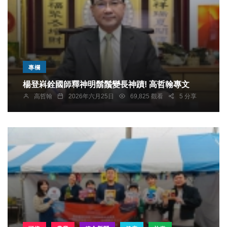
專欄
楊登嵙銓國師釋神明鬍鬚變長神蹟! 高哲翰專文
高哲翰
2026年六月25日
69,825 觀看
5 分享