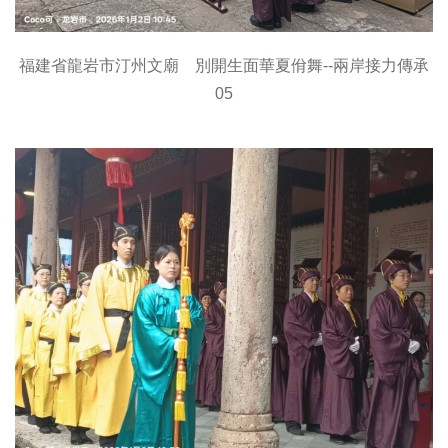
福建省龍岩市汀州文廟 別開生面華夏佾舞--兩岸接力傳承
05