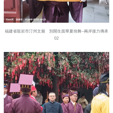
福建省龍岩市汀州文廟 別開生面華夏佾舞--兩岸接力傳承
02