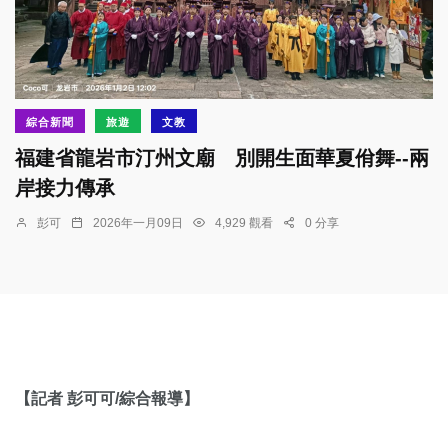
綜合新聞
旅遊
文教
福建省龍岩市汀州文廟 別開生面華夏佾舞--兩
岸接力傳承
彭可
2026年一月09日
4,929 觀看
0 分享
【記者 彭可可/綜合報導】