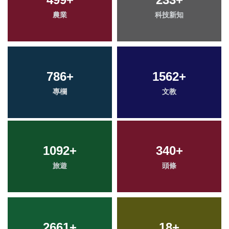
農業
科技新知
786
+
1562
+
專欄
文教
1092
+
340
+
旅遊
頭條
2661
+
18
+