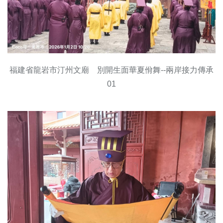
福建省龍岩市汀州文廟 別開生面華夏佾舞--兩岸接力傳承
01