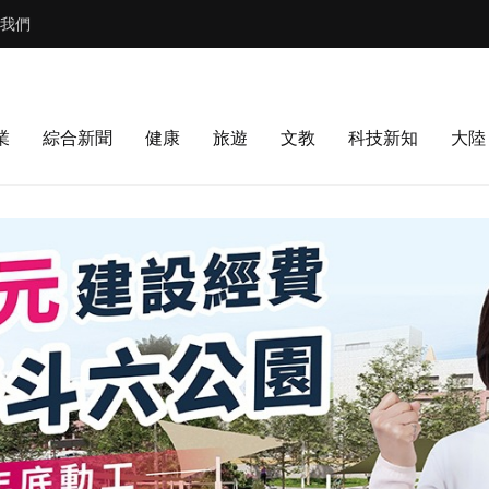
我們
業
綜合新聞
健康
旅遊
文教
科技新知
大陸