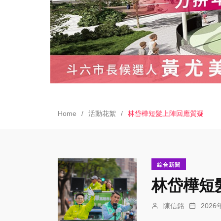
Home
活動花絮
林岱樺短髮上陣回應質疑
綜合新聞
林岱樺短
陳信銘
202