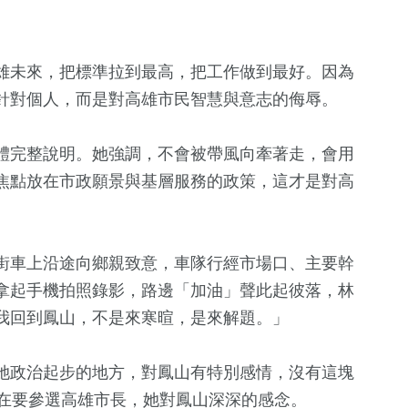
雄未來，把標準拉到最高，把工作做到最好。因為
針對個人，而是對高雄市民智慧與意志的侮辱。
體完整說明。她強調，不會被帶風向牽著走，會用
焦點放在市政願景與基層服務的政策，這才是對高
街車上沿途向鄉親致意，車隊行經市場口、主要幹
拿起手機拍照錄影，路邊「加油」聲此起彼落，林
41
+
我回到鳳山，不是來寒暄，是來解題。」
農業
她政治起步的地方，對鳳山有特別感情，沒有這塊
現在要參選高雄市長，她對鳳山深深的感念。