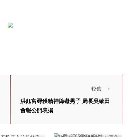
較舊
綜合新聞
洪鈺富尋獲精神障礙男子 局長吳敬田
諸羅森友會熱鬧揭
會報公開表揚
幕！ 嘉義市政府跨
斗六石榴國中校
局處攜手推30場活
頭條
社會
俊賢、古坑華南
陳信利
動今起登場 嗨翻兒
綜合新聞
綜合新聞
文教
2026年四月04日