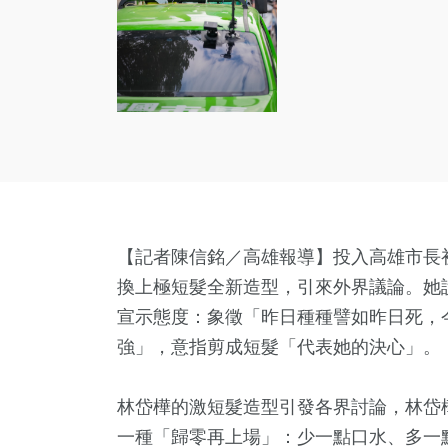
【記者陳信銘／高雄報導】投入高雄市長
換上極短髮全新造型，引來外界議論。她
宣示態度：象徵「昨日種種譬如昨日死，
強」，意指剪成短髮「代表她的決心」。
林岱樺的激短髮造型引發各界討論，林岱
一種「歸零再上場」：少一點口水、多一