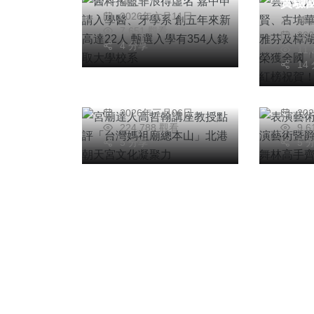
張文一
實驗
達22人 甄選入學有
專欄
健康
2026年六月11日
陳
及樟
354人錄取大學校系
7,651 觀看
20
宮廟達人高哲翰講座
表演
綺華
4 分享
11
教授點評「台灣媽祖
全國
鐸獎
14
廟總本山」北港朝天
舞大
榜祝
高哲翰
陳
宮文化凝聚力
林高
2026年三月06日
20
224,788 觀看
9,
5 分享
5 