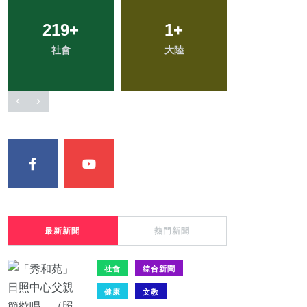
219
65
+
+
90
1
+
+
19
+
社會
專欄
大陸
旅遊
科技新知
最新新聞
熱門新聞
社會
綜合新聞
健康
文教