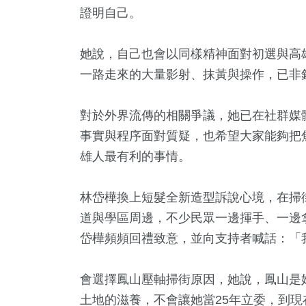
證明自己。
她說，自己也會以同樣精神面對初選與高
一路走來的大量影射、抹黃與操作，已非
對於外界流傳的相關爭議，她已在社群媒
事實與程序面對質疑，也希望大家能夠把
雄人最有利的事情。
林岱樺換上短髮全新造型訴說心境，在掃
道與學區周邊，不少民眾一邊揮手、一邊
26
+
37
+
399
+
岱樺頻頻回禮致意，並向支持者喊話：「
頭條
宗教
綜合新聞
會選擇鳳山壓軸掃街原因，她說，鳳山是
土地的滋養，不會讓她當25年立委，到