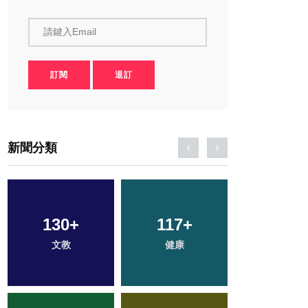
請鍵入Email
訂閱
退訂
新聞分類
130
28
+
+
117
36
+
+
393
+
文教
頭條
健康
宗教
綜合新聞