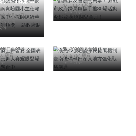
國小主任賴雅芬
童月！
11,644 觀看
文教
科技新知
信利
湖國中小教師陳
9 分享
26年七月22日
藝術爵士舞饗宴
漢光42號驗證軍民
 榮獲全國「師
,245 觀看
表演藝術暨爵士
協調機制 臺南後備
」 縣政府貼紅
 分享
賽耀眼登場 舞
幹部深入地方強化戰
賀！
明
蔡俊賢
手齊聚台中
略溝通
26年二月07日
2026年八月08日
616 觀看
5,754 觀看
分享
3 分享