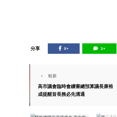
65
+
90
+
19
+
專欄
旅遊
科技新知
分享
0+
3+
較新
高市議會臨時會續審總預算議長康裕
綜合新聞
文教
文教
成提醒首長務必先溝通
醫科搖籃非浪得虛名
雲林
嘉中申請入學醫、牙
長林
學系 創五年來新高
社會