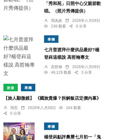
「秀和苑」日照中心父親節歡
唱。（照片秀傳提供）
周為政
2026年八月09日
238 觀看
0 分享
專欄
七月普渡拜什麼供品最好?楊
登嵙這樣說 高哲翰專文
高哲翰
2026年八月09日
49,129 觀看
3 分享
旅遊
專欄
【旅人顯微鏡】 《國旅貴爆？拆解飯店定價內幕》
簡安
2026年八月09日
164 觀看
0 分享
專欄
楊登嵙點評農曆七月初一「鬼