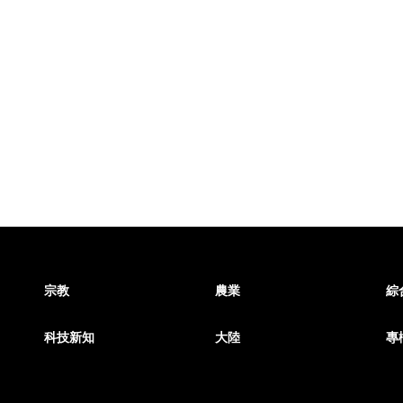
宗教
農業
綜
科技新知
大陸
專