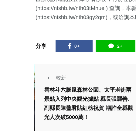
(https://ntshb.tw/nth03tMnu
(https://ntshb.tw/nth03gy2qm)，或
分享
0+
2+
67
+
35
+
218
+
宗教
科技新知
健康
較新
雲林斗六膨鼠森林公園、太平老街兩
社會
綜合新聞
景點入列中央觀光據點 縣長張麗善、
旅遊
文教
722
+
236
+
165
+
副縣長陳璧君貼紅榜祝賀 期許全縣觀
綜合新
歌聲迴盪山城！「原
綜合新聞
文教
旅遊
光人次破5000萬！
民進
民歌喉戰」谷關初賽
手立
熱鬧登場以歌聲展現