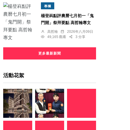
專欄
楊登嵙點評農曆七月初一「鬼
門開」祭拜要點 高哲翰專文
高哲翰
2026年八月09日
49,165 觀看
3 分享
更多最新新聞
活動花絮