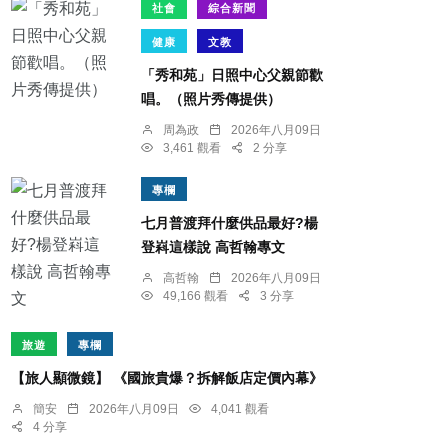
社會
綜合新聞
健康
文教
「秀和苑」日照中心父親節歡
唱。（照片秀傳提供）
周為政
2026年八月09日
3,461 觀看
2 分享
專欄
七月普渡拜什麼供品最好?楊
登嵙這樣說 高哲翰專文
高哲翰
2026年八月09日
49,166 觀看
3 分享
旅遊
專欄
【旅人顯微鏡】 《國旅貴爆？拆解飯店定價內幕》
簡安
2026年八月09日
4,041 觀看
4 分享