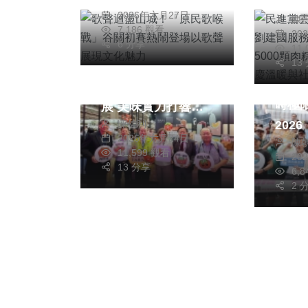
陳明
捐贈
文化魅力
2026年六月27日
陳
500
7,186 觀看
20
家庭
綜合新聞
6 分享
11
綜合新
社會
13
「嘉義優鮮」進軍
短影
2026台北國際食品
時極
展 美味實力打響市
202
陳信利
場！
2026年六月24日
陳
即日
11,599 觀看
20
41萬
13 分享
6,
2 