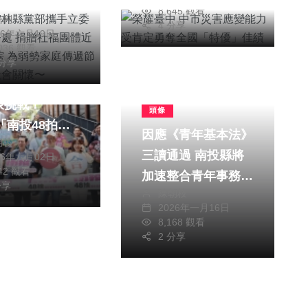
社福團體近
8,645 觀看
信利
0顆肉粽 為弱勢
4 分享
26年六月19日
傳遞節慶溫暖與
,036 觀看
聞
文教
關懷〜
 分享
音創作者48小
限挑戰！
頭條
6「南投48拍」
因應《青年基本法》
朝枝
起徵件 總獎金
三讀通過 南投縣將
26年六月02日
、首獎10萬
842 觀看
加速整合青年事務
分享
陳朝枝
深化在地支持與發展
2026年一月16日
行動
8,168 觀看
2 分享