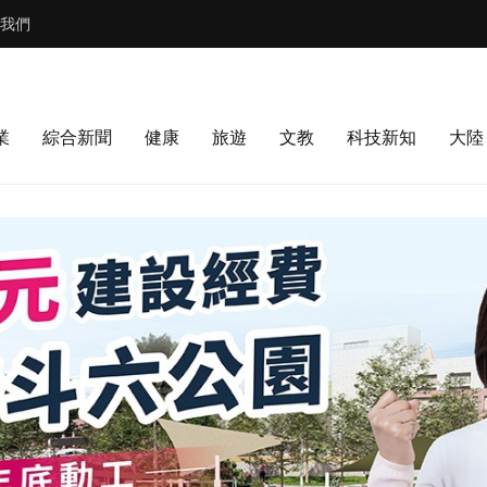
我們
業
綜合新聞
健康
旅遊
文教
科技新知
大陸