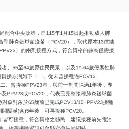
局配合中央政策，自115年1月15日起推動成人肺
型肺炎鏈球菌疫苗（PCV20），取代原本13價結
（PPV23）的兩劑接種方式，符合資格的縣民僅需接
者、55至64歲原住民民眾，以及19-64歲侵襲性肺
種銜接原則如下：一、從未曾接種過PCV13、
0。二、曾接種PPV23者，與前一劑間隔滿1年後，即
15及PPV23或PCV20，代表已完整接種肺炎鏈球菌
對象對象於65歲前已完成PCV13/15+PPV23接種
間隔滿(含)5年後，可再接種PCV20。
年皆可接種，符合資格之縣民，建議接種前先電洽
種。相關接種資訊可至縣府衛生局網站