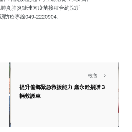
e ) 查詢，本縣肺炎肺炎鏈球菌疫苗接種合約院所
洽詢本縣防疫專線049-2220904。
407
+
社會
較舊
社會
綜合新聞
提升偏鄉緊急救援能力 鑫永銓捐贈３
科技新知
輛救護車
榮耀臺中 中市災害
聞
應變能力受肯定勇奪
黨雲林縣黨部攜
全國「特優」佳績
委劉建國服務處
陳明
2026年四月07日