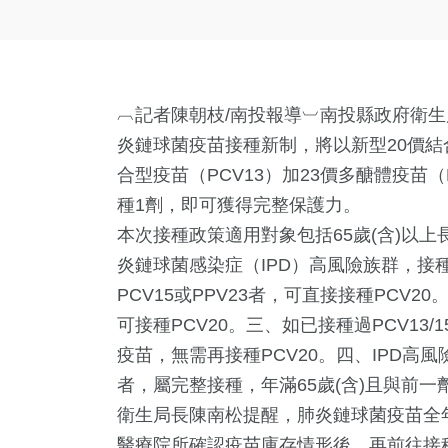
︹記者陳朝枝/南投報導︺南投縣政府衛生
炎鏈球菌疫苗接種新制，將以新型20價結合
合型疫苗（PCV13）加23價多醣體疫苗
種1劑，即可獲得完整保護力。
本次接種政策適用對象包括65歲(含)以上長
炎鏈球菌感染症（IPD）高風險族群，接
PCV15或PPV23者，可直接接種PCV2
可接種PCV20。三、如已接種過PCV13/
疫苗，無需再接種PCV20。四、IPD高風險
者，屬完整接種，年滿65歲(含)且與前一劑
衛生局長陳南松提醒，肺炎鏈球菌疫苗全
醫療院所確認疫苗庫存情形後，再前往接