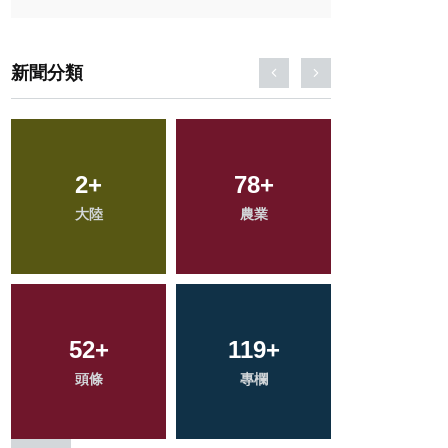
新聞分類
70
2
+
+
78
36
+
+
214
+
大陸
宗教
科技新知
農業
健康
722
52
+
+
236
119
+
+
165
+
綜合新聞
頭條
專欄
文教
旅遊