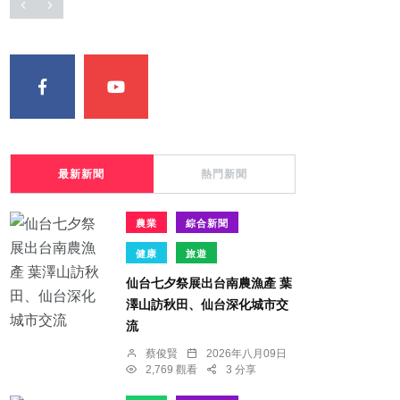
最新新聞
熱門新聞
農業
綜合新聞
健康
旅遊
仙台七夕祭展出台南農漁產 葉
澤山訪秋田、仙台深化城市交
流
蔡俊賢
2026年八月09日
2,769 觀看
3 分享