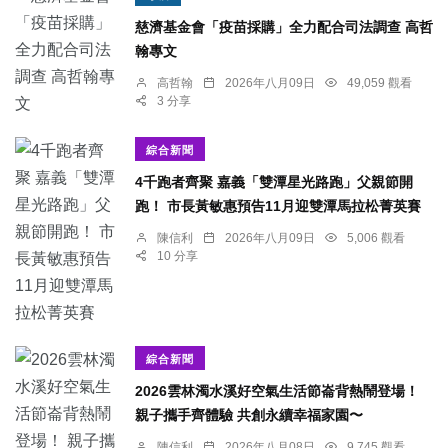
慈濟基金會「疫苗採購」全力配合司法調查 高哲
翰專文
高哲翰
2026年八月09日
49,059 觀看
3 分享
綜合新聞
4千跑者齊聚 嘉義「雙潭星光路跑」父親節開
跑！ 市長黃敏惠預告11月迎雙潭馬拉松菁英賽
陳信利
2026年八月09日
5,006 觀看
10 分享
綜合新聞
2026雲林濁水溪好空氣生活節崙背熱鬧登場！
親子攜手齊體驗 共創永續幸福家園〜
陳信利
2026年八月08日
9,745 觀看