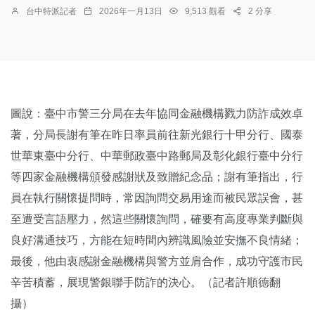
台中特派記者
2026年一月13日
9,513 觀看
2 分享
圖說：臺中市警三分局在去年協同金融機構戮力防詐成效卓
著，分局長謝有筆在昨日率員前往新光銀行十甲分行、國泰
世華東臺中分行、中華郵政臺中路郵局及彰化銀行臺中分行
等四家金融機構頒發感謝狀及致贈紀念品；謝有筆指出，行
員在執行關懷提問時，常因詢問交易用途而被民眾誤會，甚
至遭受言語壓力，然這些關懷詢問，確要有高度專業判斷與
良好溝通技巧，方能在短時間內辨識風險並安撫不良情緒；
最後，他由衷感謝金融機構與警方並肩合作，成功守護市民
辛苦積蓄，展現警銀聯手防詐的決心。（記者許順德翻
攝）