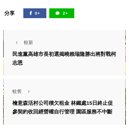
分享
0+
2+
較新
民進黨高雄市長初選揭曉賴瑞隆勝出將對戰柯
志恩
較舊
檜意森活村公司積欠租金 林鐵處15日終止促
參契約收回經營權自行管理 園區服務不中斷
社會
綜合新聞
健康
台南投入480萬鼓勵護理留任 黃偉哲盼創造多贏共