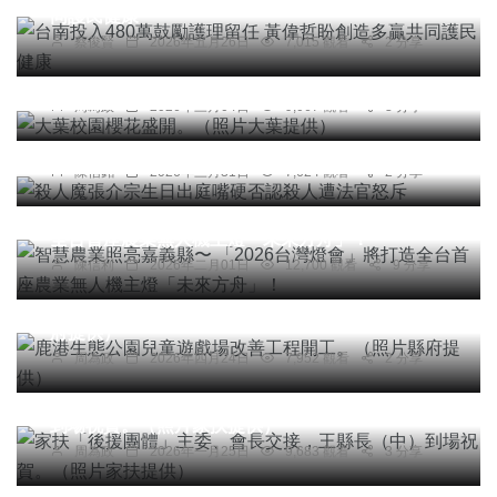
同護民健康
蔡俊賢
2026年五月26日
7,015 觀看
2 分享
社會
綜合新聞
健康
旅遊
文教
大葉校園櫻花盛開。（照片大葉提供）
周為政
2026年三月04日
9,067 觀看
3 分享
社會
殺人魔張介宗生日出庭嘴硬否認殺人遭法官怒斥
陳信銘
2026年三月31日
7,624 觀看
2 分享
綜合新聞
智慧農業照亮嘉義縣〜 「2026台灣燈會」將打造
全台首座農業無人機主燈「未來方舟」！
陳信利
2026年二月01日
12,700 觀看
9 分享
社會
綜合新聞
健康
旅遊
文教
鹿港生態公園兒童遊戲場改善工程開工。（照片縣
府提供）
周為政
2026年四月24日
7,952 觀看
2 分享
社會
綜合新聞
健康
文教
家扶「後援團體」主委、會長交接，王縣長（中）
到場祝賀。（照片家扶提供）
周為政
2026年一月25日
9,683 觀看
3 分享