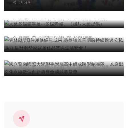
16 分享
社會
綜合新聞
健康
文教
大葉多媒體畢展---多媒降臨。（照片大葉提供）
綜合新聞
周為政
2026年四月22日
7,907 觀看
3 分享
雲林縣雙B住屋修繕見成果 縣長張麗善期盼持續透
過公私協力 提升弱勢家庭居住品質與生活安全！
陳信利
2026年一月14日
13,541 觀看
15 分享
文教
國立暨南國際大學聯手附屬高中組成跨學制團隊
以原鄉文化永續數位創新勇奪全國競賽雙獎
陳朝枝
2026年六月23日
6,148 觀看
2 分享