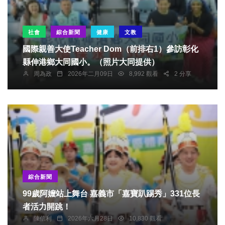
社會
綜合新聞
健康
文教
國際親善大使Teacher Dom（前排右1）參訪彰化
縣伸港鄉大同國小。（照片大同提供）
周為政
2026年二月09日
8,992 觀看
2 分享
綜合新聞
99歲阿嬤站上舞台 嘉義市「嘉寶趴踢秀」331位長
者活力開跳！
陳信利
2026年六月28日
10,830 觀看