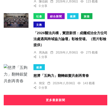
陳信銘
2026年八月08日
115 觀看
0 分享
社會
綜合新聞
健康
旅遊
文教
「2026醫法共構，實證新徑：成癮戒治全方位司
法處遇與跨域協力論壇」彰檢登場。（照片彰檢
提供）
周為政
2026年八月08日
275 觀看
1 分享
健康
慈濟「五夠力」翻轉銀髮共創再青春
簡安
2026年八月08日
143 觀看
0 分享
更多最新新聞