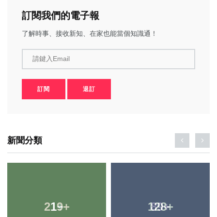
訂閱我們的電子報
了解時事、接收新知、在家也能當個知識通！
請鍵入Email
訂閱
退訂
新聞分類
219
1
+
+
128
89
+
+