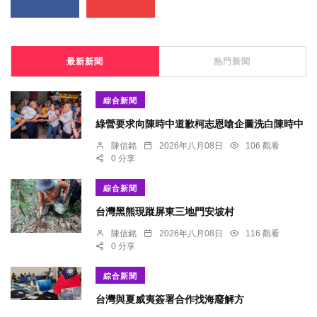
最新新聞
熱門新聞
綜合新聞
綠營要求向陳時中道歉柯志恩嗆企圖洗白陳時中
陳信銘
2026年八月08日
106 觀看
0 分享
綜合新聞
台灣黑熊現蹤屏東三地門安坡村
陳信銘
2026年八月08日
116 觀看
0 分享
綜合新聞
台灣與夏威夷簽署合作找海廢解方