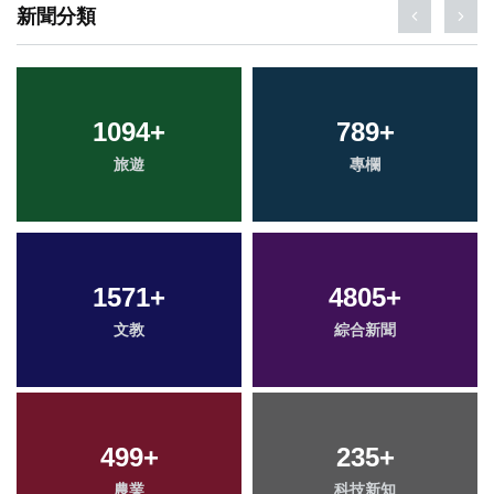
新聞分類
1094
+
789
+
旅遊
專欄
1571
+
4805
+
文教
綜合新聞
499
+
235
+
農業
科技新知