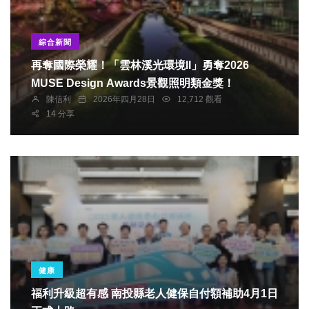
綜合新聞
再奪國際榮耀！「雲林溪光環境II」勇奪2026
MUSE Design Awards景觀照明類金獎！
陳信利
2026年四月28日
12,712 觀看
14 分享
健康
福利升級超有感 南投縣老人健保自付額補助4月1日