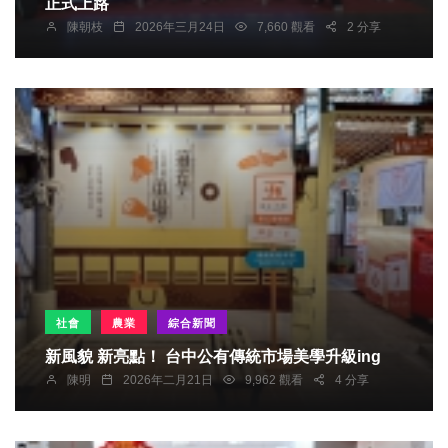
正式上路
陳朝枝
2026年三月24日
7,660 觀看
2 分享
社會
農業
綜合新聞
新風貌 新亮點！ 台中公有傳統市場美學升級ing
陳明
2026年二月21日
9,962 觀看
4 分享