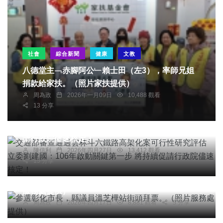
社會
綜合新聞
健康
文教
八德堂主﹁赤腳阿公﹂賴士田（左3），率師兄姐
捐款給家扶。（照片家扶提供）
周為政
2026年一月09日
10,488 觀看
綜合新聞
13 分享
交通部審查通過雲林斗六鐵路高架化案可行性研究
評估 立委劉建國：106年啟動關鍵第一步 將持續促
請行政院儘速核定！
陳信利
2026年四月27日
13,412 觀看
15 分享
社會
綜合新聞
健康
文教
參選彰化市長，縣議員溫芝樺站街頭拜票。（照片
服務處提供）
周為政
2026年四月17日
8,881 觀看
5 分享