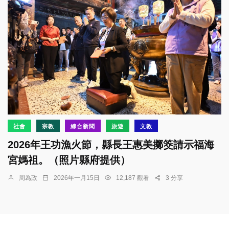
社會
宗教
綜合新聞
旅遊
文教
2026年王功漁火節，縣長王惠美擲筊請示福海
宮媽祖。（照片縣府提供）
周為政
2026年一月15日
12,187 觀看
3 分享