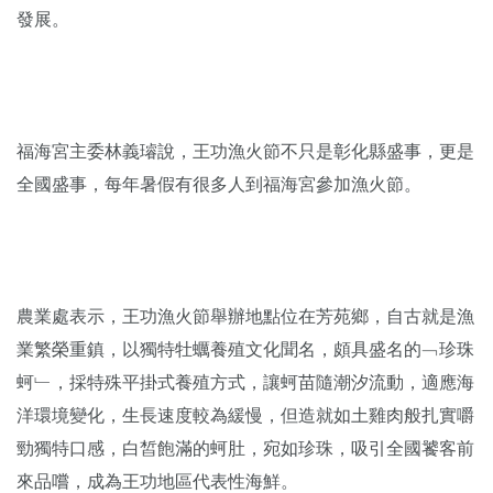
發展。
福海宮主委林義璿說，王功漁火節不只是彰化縣盛事，更是
全國盛事，每年暑假有很多人到福海宮參加漁火節。
農業處表示，王功漁火節舉辦地點位在芳苑鄉，自古就是漁
業繁榮重鎮，以獨特牡蠣養殖文化聞名，頗具盛名的﹁珍珠
蚵﹂，採特殊平掛式養殖方式，讓蚵苗隨潮汐流動，適應海
洋環境變化，生長速度較為緩慢，但造就如土雞肉般扎實嚼
勁獨特口感，白皙飽滿的蚵肚，宛如珍珠，吸引全國饕客前
來品嚐，成為王功地區代表性海鮮。