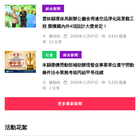
綜合新聞
雲林縣環保局新辦公廳舍周邊空品淨化區景觀工
程 榮獲國內外4項設計大獎肯定！
陳信利
2026年八月07日
9,610 觀看
11 分享
社會
綜合新聞
本縣榮獲勞動部補助辦理督促事業單位遵守勞動
條件法令業務考核丙組甲等佳績
陳朝枝
2026年八月07日
5,255 觀看
2 分享
更多最新新聞
活動花絮