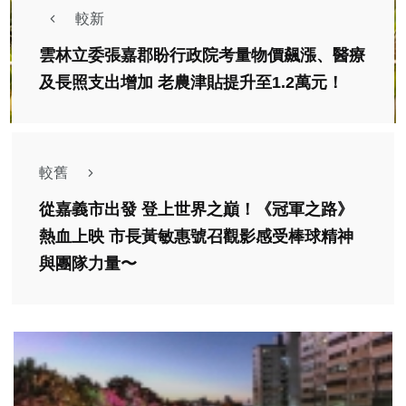
較新
雲林立委張嘉郡盼行政院考量物價飆漲、醫療
及長照支出增加 老農津貼提升至1.2萬元！
較舊
從嘉義市出發 登上世界之巔！《冠軍之路》
熱血上映 市長黃敏惠號召觀影感受棒球精神
與團隊力量〜