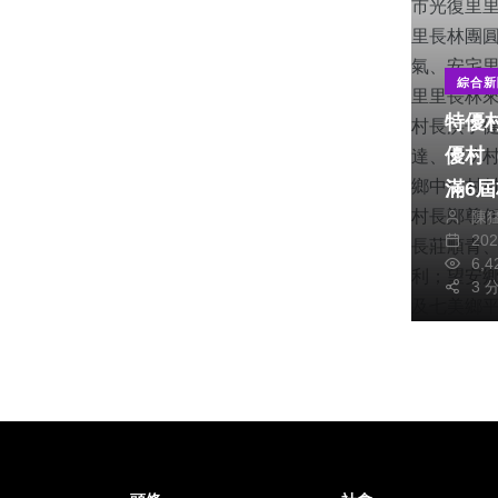
綜合新
特優
優村
滿6
陳
縣府
20
年奉獻地
6,
（里
3 
復里
寮里
衛里
宅里
裡里
西鄉