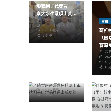
影響到子代發育！
嘉大水生系碩士黃致
張文一
睿研究成果 登上國
專欄
2026年四月07日
際頂級期刊Aquatic
高哲
8,851 觀看
Toxicology
3 分享
《鐵
育深
綜合新聞
高
20
台鐵首座便當體驗店
51
鳳山車站開幕自營品
6 
牌邁出成功第一步
陳信銘
2026年六月30日
6,036 觀看
2 分享