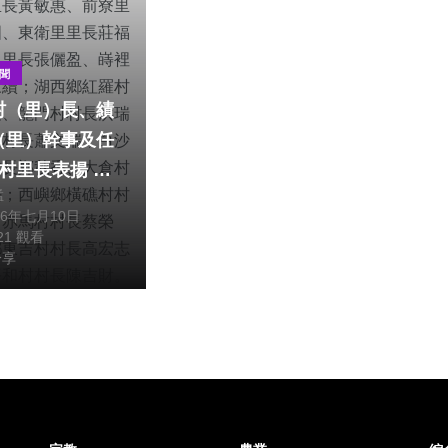
聞
村（里）長、績
（里）幹事及任
屆村里長表揚 澎
猛
感謝基層夥伴長
26年七月10日
方 特優村
421 觀看
）長：馬公市光
分享
里長黃敏惠、前
里長林團圓、東
里長莊福氣、安
里長張儷盈、嵵
里長林來續；湖
紅羅村村長洪子