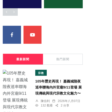
最新新聞
熱門新聞
宗教
105年歷史再現！ 嘉義城隍夜
巡串聯海內外宮廟9/11登場 展
現傳統與現代宗教文化魅力〜
陳信利
2026年八月07日
132 觀看
2 分享