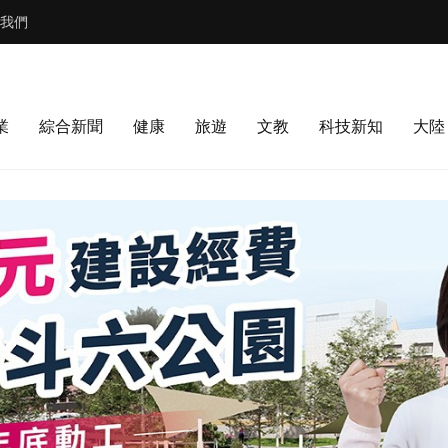
我們
業
綜合新聞
健康
旅遊
文教
科技新知
大陸