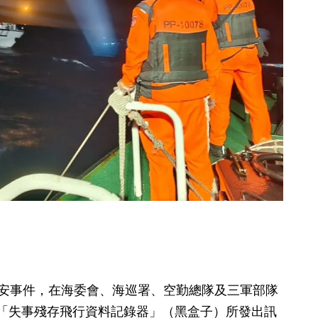
」飛安事件，在海委會、海巡署、空勤總隊及三軍部隊
機「失事殘存飛行資料記錄器」（黑盒子）所發出訊