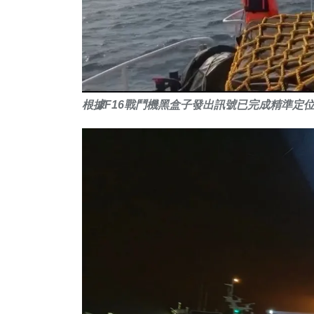
根據F16戰鬥機黑盒子發出訊號已完成精準定
17
+
364
+
82
+
科技新知
綜合新聞
旅遊
37
+
106
+
33
+
農業
健康
宗教