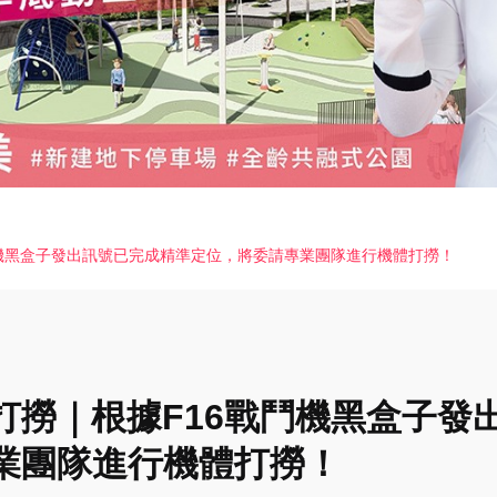
鬥機黑盒子發出訊號已完成精準定位，將委請專業團隊進行機體打撈！
打撈｜根據F16戰鬥機黑盒子發
業團隊進行機體打撈！