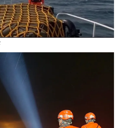
位
26
+
頭條