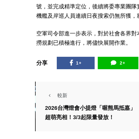
號，並完成精準定位，後續將委專業團隊
機艦及岸巡人員連續日夜搜索仍無所獲，
空軍司令部進一步表示，對於社會各界對
撈規劃已積極進行，將儘快展開作業。
分享
1+
2+
較新
2026台灣燈會小提燈「喔熊馬抵嘉」
綜合新聞
健康
超萌亮相！3/3起限量發放！
科技新知
塑化劑污染會跨世代