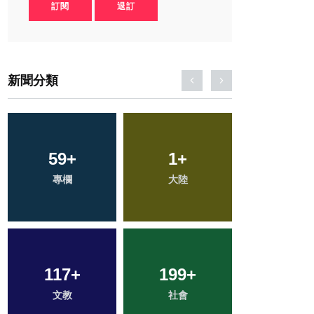
訂閱
退訂
新聞分類
59
17
+
+
364
1
+
+
81
+
科技新知
專欄
綜合新聞
大陸
旅遊
117
37
+
+
199
106
+
+
33
+
文教
農業
社會
健康
宗教