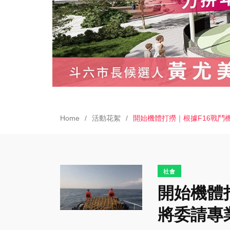
Home
活動花絮
開始機體打撈｜根據F16戰
社會
開始機體
將委請專