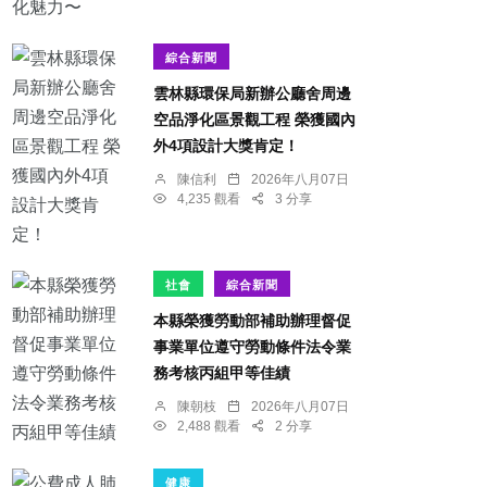
綜合新聞
雲林縣環保局新辦公廳舍周邊
空品淨化區景觀工程 榮獲國內
外4項設計大獎肯定！
陳信利
2026年八月07日
4,235 觀看
3 分享
社會
綜合新聞
本縣榮獲勞動部補助辦理督促
事業單位遵守勞動條件法令業
務考核丙組甲等佳績
陳朝枝
2026年八月07日
2,488 觀看
2 分享
健康