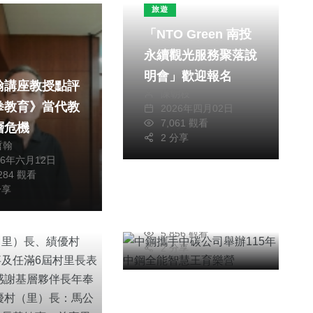
旅遊
「NTO Green 南投
永續觀光服務聚落說
明會」歡迎報名
翰講座教授點評
陳朝枝
拳教育》當代教
2026年四月02日
綜合新聞
7,061 觀看
層危機
2 分享
中鋼攜手中碳公司舉
哲翰
26年六月12日
辦115年中鋼全能智
,284 觀看
慧王育樂營
分享
陳信銘
2026年七月13日
5,856 觀看
2 分享