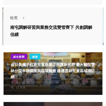
較舊
南屯調解研習與業務交流雙管齊下 共創調解
佳績
綜合新聞
健康
台日美攜手打造兒童急重症照護新視野 臺大醫院雲
林分院串聯國際與區域醫療 建構雲林兒童區域聯防
網
陳信利
2026年七月19日
10,528 觀看
12 分享