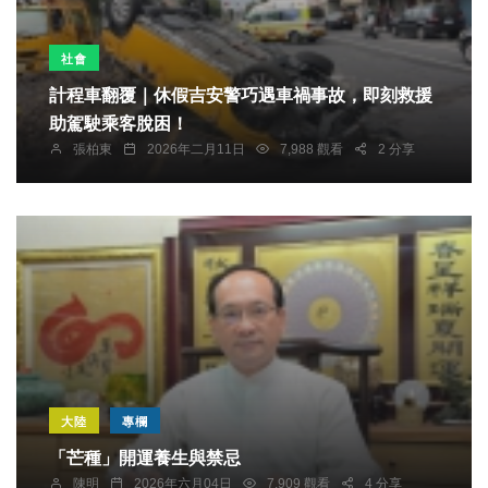
社會
計程車翻覆｜休假吉安警巧遇車禍事故，即刻救援
助駕駛乘客脫困！
張柏東
2026年二月11日
7,988 觀看
2 分享
大陸
專欄
「芒種」開運養生與禁忌
陳明
2026年六月04日
7,909 觀看
4 分享