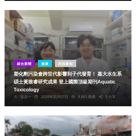
綜合新聞
健康
科技新知
塑化劑污染會跨世代影響到子代發育！ 嘉大水生系
碩士黃致睿研究成果 登上國際頂級期刊Aquatic
Toxicology
張文一
2026年四月07日
8,861 觀看
3 分享