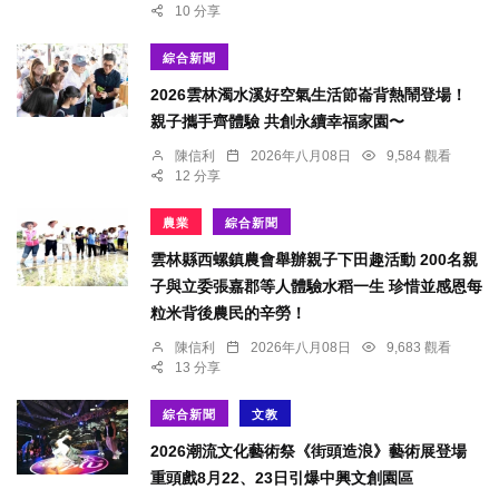
10 分享
綜合新聞
2026雲林濁水溪好空氣生活節崙背熱鬧登場！
親子攜手齊體驗 共創永續幸福家園〜
陳信利
2026年八月08日
9,584 觀看
12 分享
農業
綜合新聞
雲林縣西螺鎮農會舉辦親子下田趣活動 200名親
子與立委張嘉郡等人體驗水稻一生 珍惜並感恩每
粒米背後農民的辛勞！
陳信利
2026年八月08日
9,683 觀看
13 分享
綜合新聞
文教
2026潮流文化藝術祭《街頭造浪》藝術展登場
重頭戲8月22、23日引爆中興文創園區