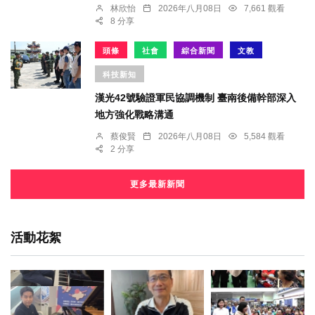
林欣怡
2026年八月08日
7,661 觀看
8 分享
頭條
社會
綜合新聞
文教
科技新知
漢光42號驗證軍民協調機制 臺南後備幹部深入
地方強化戰略溝通
蔡俊賢
2026年八月08日
5,584 觀看
2 分享
更多最新新聞
活動花絮