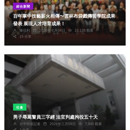
綜合新聞
百年掌中技藝薪火相傳〜雲林布袋戲傳習學院成果
發表 展現人才培育成果！
陳信利
2026年七月04日
10,138 觀看
15 分享
社會
男子辱罵警員三字經 法官判處拘役五十天
台中特派記者
2026年三月09日
7,940 觀看