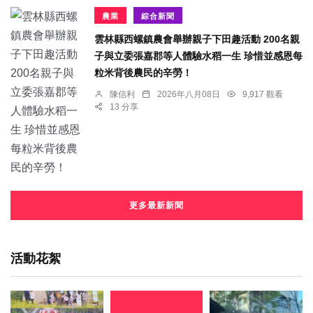
農業
綜合新聞
雲林縣西螺鎮農會舉辦親子下田趣活動 200名親
子與立委張嘉郡等人體驗水稻一生 珍惜並感恩每
粒米背後農民的辛勞！
陳信利
2026年八月08日
9,917 觀看
13 分享
更多最新新聞
活動花絮