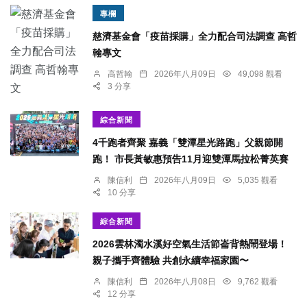
專欄
慈濟基金會「疫苗採購」全力配合司法調查 高哲
翰專文
高哲翰
2026年八月09日
49,098 觀看
3 分享
綜合新聞
4千跑者齊聚 嘉義「雙潭星光路跑」父親節開
跑！ 市長黃敏惠預告11月迎雙潭馬拉松菁英賽
陳信利
2026年八月09日
5,035 觀看
10 分享
綜合新聞
2026雲林濁水溪好空氣生活節崙背熱鬧登場！
親子攜手齊體驗 共創永續幸福家園〜
陳信利
2026年八月08日
9,762 觀看
12 分享