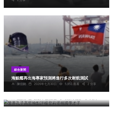
1 分享
綜合新聞
海鯤艦再出海專家預測將進行多次耐航測試
陳信銘
2026年七月30日
5,851 觀看
2 分享
專欄
警界孔子高哲翰點評楊登嵙堪稱國學才子
高哲翰
2026年七月19日
89,573 觀看
5 分享