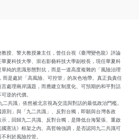
校教授、警大教授兼主任，曾任台視《臺灣變色龍》評論
任華夏科技大學、崇右影藝科技大學副校長，現任華夏科
是單純的意識形態對抗，而是一道高度複雜的「風險治理
爭，而是處於「高風險、可控管」的灰色地帶。真正負責任
語言處理兩岸議題，而應建立制度化、可預期的和平對話
不可逆的代價。
「九二共識」依然被北京視為交流與對話的最低政治門檻。
國原則」與「九二共識」、反對台獨，即願與台灣各政
表示，回歸九二共識、反對台獨，是降低台海緊張、重啟
民國憲法》框架之內。高哲翰強調，是否認同九二共識可
而不利於風險控管。