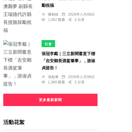
勵祝福
陳朝枝
2026年八月08日
1,562 觀看
2 分享
社會
張冠李戴｜三立新聞蓄意下標
「吉安鄉長酒駕肇事」，游淑
貞提告！
張柏東
2026年八月08日
1,360 觀看
2 分享
更多最新新聞
活動花絮