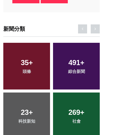
新聞分類
35
1
+
+
491
111
+
+
51
+
頭條
大陸
綜合新聞
旅遊
農業
158
23
+
+
269
144
+
+
45
+
科技新知
文教
社會
健康
宗教