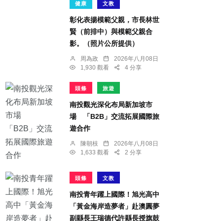
健康
文教
彰化表揚模範父親，市長林世
賢（前排中）與模範父親合
影。（照片公所提供）
周為政
2026年八月08日
1,930 觀看
4 分享
頭條
旅遊
南投觀光深化布局新加坡市
場 「B2B」交流拓展國際旅
遊合作
陳朝枝
2026年八月08日
1,633 觀看
2 分享
頭條
文教
南投青年躍上國際！旭光高中
「黃金海岸造夢者」赴澳圓夢
副縣長王瑞德代許縣長授旗鼓