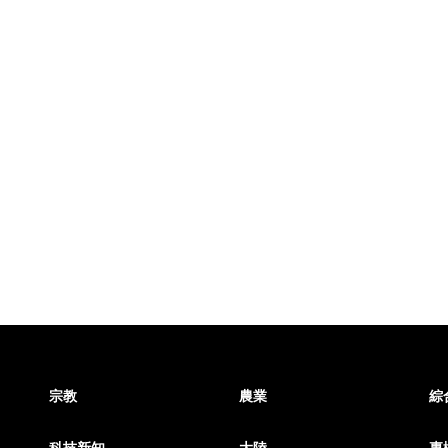
宗教
農業
綜