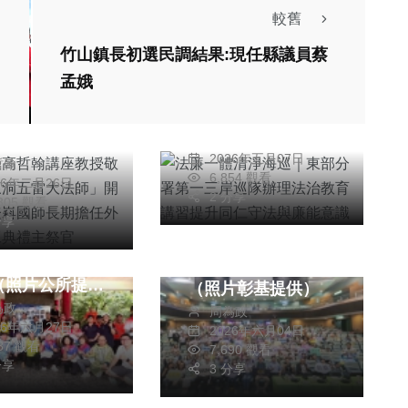
較舊
綜合新聞
竹山鎮長初選民調結果:現任縣議員蔡
法廉一體清淨海巡｜
孟娥
孔子高哲翰講座
東部分署第一三岸巡
敬佩「上清三洞
隊辦理法治教育講習
大法師」開運達
張柏東
社會
宗教
提升同仁守法與廉能
2026年五月07日
哲翰
登嵙國師長期擔
綜合新聞
意識
綜合新聞
健康
6,854 觀看
26年二月26日
商新春開工典禮
2 分享
文教
,305 觀看
文教
官
分享
市長盃「法式滾
「聲力軍，彰基歌喉
」，選手風雨無
戰」總決賽場面。
（照片公所提
（照片彰基提供）
為政
周為政
26年六月27日
2026年六月04日
387 觀看
7,690 觀看
分享
3 分享