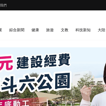
我們
業
綜合新聞
健康
旅遊
文教
科技新知
大陸