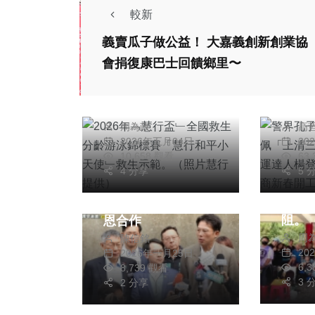
較新
社會
綜合新聞
義賣瓜子做公益！ 大嘉義創新創業協
健康
文教
專欄
會捐復康巴士回饋鄉里〜
2026年﹁慧行盃﹂
警界
全國救生分齡游泳錦
教授
標賽「慧行和平小天
五雷
周為政
高
使﹂救生示範。（照
人楊
社會
2026年五月04日
20
片慧行提供）
任外
健康
綜合新聞
10,658 觀看
63
4 分享
主祭
5 
彰化
高雄市長選舉民眾黨
球賽
不排除跟國民黨柯志
阻。
恩合作
周
陳信銘
供）
20
2026年一月25日
6,
8,739 觀看
3 
2 分享