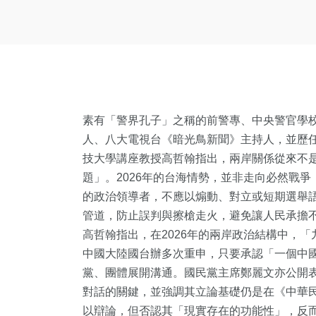
素有「警界孔子」之稱的前警專、中央警官學
人、八大電視台《暗光鳥新聞》主持人，並歷
技大學講座教授高哲翰指出，兩岸關係從來不
題」。2026年的台海情勢，並非走向必然戰
的政治領導者，不應以煽動、對立或短期選舉
管道，防止誤判與擦槍走火，避免讓人民承擔
高哲翰指出，在2026年的兩岸政治結構中，
中國大陸國台辦多次重申，只要承認「一個中
黨、團體展開溝通。國民黨主席鄭麗文亦公開
對話的關鍵，並強調其立論基礎仍是在《中華
以辯論，但否認其「現實存在的功能性」，反