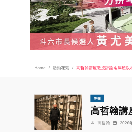
Home
活動花絮
高哲翰講座教授評論兩岸應以
專欄
高哲翰講
高哲翰
202