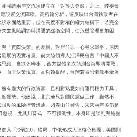
，並強調兩岸交流須建立在「對等與尊嚴」之上。陸委會
，不應設置交流障礙。高哲翰分析，這反映出台灣執政者在
念訴求固然重要，但在高度不對稱的權力結構下，若完全
灣失去風險調節與溝通的緩衝空間，使危機管理更加困
」與「實際決策」的差異。對岸並非一心尋求戰爭，原因
濟發展的現實考量。前大陸領導人江澤民曾言「中國人不
80
+
思維。自2020年起，西方媒體多次預測台海即將開戰，
事，而非決策現實。高哲翰提醒，台灣若被恐懼敘事牽著
專欄
，擁有龐大的行政資源，且相對熟悉如何運用權力工具；
制度優勢。他建議，北京若只對國民黨做工作，顯然不
低限度的風險控管溝通。趙春山並警告，未來兩年多仍是
不容忽視，尤其川普式「不可預測性」本身即是談判與施壓
進入「冷戰2.0」格局，中俄形成大陸核心集團，美國則