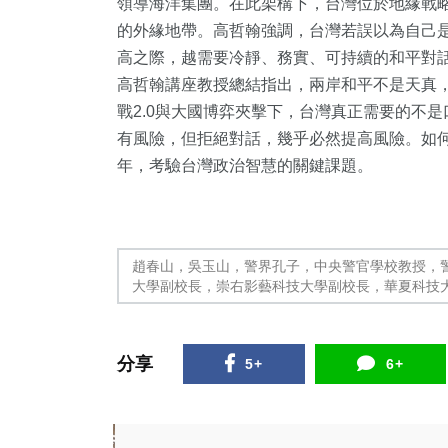
領導海洋集團。在此架構下，台灣位於地緣戰
的外緣地帶。高哲翰強調，台灣若誤以為自己
高之際，越需要冷靜、務實、可持續的和平對
高哲翰講座教授總結指出，兩岸和平不是天真
戰2.0與大國博弈夾擊下，台灣真正需要的不
有風險，但拒絕對話，幾乎必然提高風險。如何在
年，考驗台灣政治智慧的關鍵課題。
趙春山，吳玉山，警界孔子，中央警官學校教授，
大學副校長，崇右影藝科技大學副校長，華夏科技
分享
5+
6+