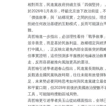
相對而言，民進黨政府持續主張「四個堅持」
於2026年1月表示，呼籲北京放下政治前提
「價值敘事」與「結構現實」之間的拉扯。理
拒絕任何政治基礎的互動模式，反而可能讓台
難。
高哲翰進一步指出，必須理性看待「戰爭敘事
並非善意，而是基於民族利益、政權穩定與經
1
+
111
+
51
+
打中國人」，正反映出避免內部全面衝突的戰略
但事實證明，這些預測多半服務於地緣政治敘
大陸
旅遊
農業
走，反而容易被推向風險更高的選項。
高哲翰引述學者趙春山指出，民進黨長期執政
反觀過去國民黨執政時期，往往未能有效發揮
足，未來勢必要同時思考如何與民進黨建立最
168
+
153
+
45
+
和平窗口期，但2028年前後的美國政治變數
工具，可能隨時攪動區域局勢。
文教
健康
宗教
高哲翰更引述學者吳玉山從結構面指出，全球已