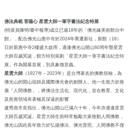
佛法典範 菩薩心 星雲大師一筆字書法紀念特展
(特派員陳明/臺中報導)成立已逾18年的「佛光緣美術館台中
館」，配合佛光山惠中寺於2024年喬遷新址，新館（18）
日於新惠中寺2樓盛大啟用，適逢佛光山開山60周年暨星雲
大師百歲冥誕，館方特別策劃「星雲大師一筆字書法紀念特
展」作為開幕首展，別具象徵意義。
星雲大師
（1927年－2023年）是台灣著名的佛教領袖，為
佛光山
的開山祖師及國際佛光會的創辦人。他一生致力於推
廣「人間佛教」，將佛法生活化、現代化，並在教育、文化
及慈善領域有著極其深遠的影響
盧秀燕市長指出，佛光山開山已滿六十年，今年亦適逢星雲
大師百歲冥誕。星雲大師生前時常勉勵大家推動人間佛教，
佛光山因此長年致力於弘揚佛法、佛光普照。人間佛教不僅