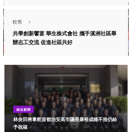
較舊
共學創新饗宴 華生株式會社 攜手溪洲社區舉
辦志工交流 促進社區共好
綜合新聞
林炎田將掌舵首都治安高市議長康裕成雖不捨仍給
予祝福