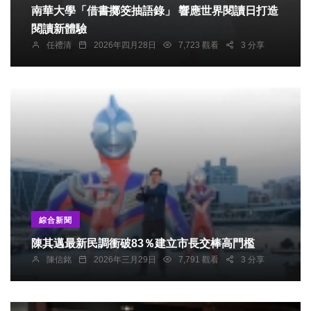
南華大學「借書擲筊抽語錄」 響應世界閱讀日打造
閱讀新體驗
任禮清
2026年四月28日
7,723 觀看
3 分享
綜合新聞
陳其邁最新民調衝破83％建立市長交棒高門檻
陳信銘
2026年三月29日
7,791 觀看
3 分享