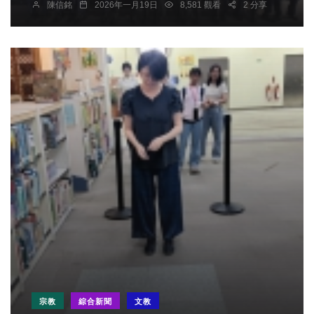
陳信銘
2026年一月19日
8,581 觀看
2 分享
宗教
綜合新聞
文教