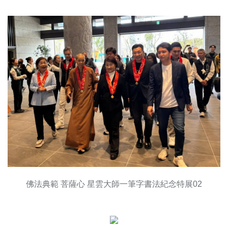
佛法典範 菩薩心 星雲大師一筆字書法紀念特展02