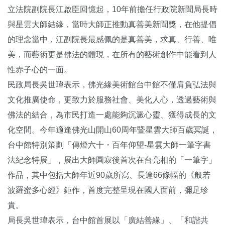
立法院副院長江啟臣回憶起，10年前擔任行政院新聞局長時
與星雲大師結緣，當時大師正推動真善美新聞獎，在他提倡
的理念當中，江副院長最感佩的是真善美，求真、行善、唯
美，而藝術更是佛法的體現，在所有的藝術創作中能看到人
性赤子心的一面。
民政局長吳世瑋表示，佛光緣美術館台中館不僅肩負弘法與
文化推廣使命，更致力於服務社會、美化人心，透過藝術與
佛法的結合，為市民打造一處能夠沉澱心靈、獲得成長的文
化空間。今年適逢佛光山開山60周年暨星雲大師百歲冥誕，
台中館特別策劃「傳燈六十・百年仰望-星雲大師一筆字書
法紀念特展」，展出大師圓寂後首次在台亮相的「一筆字」
作品，其中包括大師年近90歲所寫、長達66條幅的《般若
波羅蜜多心經》鉅作，首度完整呈現在國人面前，彌足珍
貴。
局長吳世瑋表示，台中館首展以「廣結善緣」、「和諧共