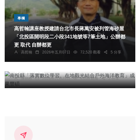
專欄
高哲翰講座教授建請台北市長蔣萬安被列管海砂屋
「北投區開明段二小段341地號等7筆土地」公辦都
更 取代 自辦都更
高哲翰
2026年五月07日
72,520 觀看
5 分享
科技新知
南投縣「落實數位學習、在地觀光結合戶外海洋教
育」成果豐碩
陳朝枝
2026年六月25日
6,036 觀看
2 分享