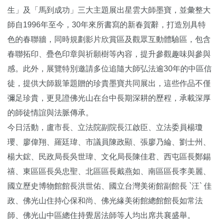
生」及「馬到成功」三大主題展出星雲大師墨寶，並彙整大
師自1996年至今，30年來所書寫的新春賀辭，打造別具特
色的春聯牆，同時規劃影片欣賞區及觀眾互動體驗區，包含
春聯拓印、疊色印章與祈願樹等內容，提升參觀趣味與參與
感。此外，展覽特別邀請多位追隨大師弘法逾30年的中區信
徒，提供大師親筆題贈的珍貴墨寶共同展出，這些作品不僅
彌足珍貴，更見證佛光山在台中長期深耕的歷程，承載深厚
的師徒情誼與法脈傳承。
今日活動，盧市長、立法院副院長江啟臣、立法委員楊瓊
瓔、廖偉翔、羅廷瑋、市議員陳政顯、張廖乃綸、劉士州、
楊大鋐、民政局長吳世瑋、文化局長陳佳君、西屯區長鄭錫
禧、東區區長吳忠聖、北區區長戴燕如、南區區長李美麗、
國立歷史博物館館長洪世佑、國立台灣美術館副館長 `汪` 佳
政、佛光山住持心保和尚、佛光緣美術館總館館長如常法
師、佛光山中區總住持覺居法師等人均出席共襄盛舉。