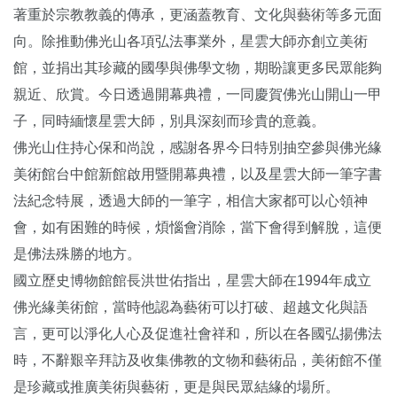
著重於宗教教義的傳承，更涵蓋教育、文化與藝術等多元面
向。除推動佛光山各項弘法事業外，星雲大師亦創立美術
館，並捐出其珍藏的國學與佛學文物，期盼讓更多民眾能夠
親近、欣賞。今日透過開幕典禮，一同慶賀佛光山開山一甲
子，同時緬懷星雲大師，別具深刻而珍貴的意義。
佛光山住持心保和尚說，感謝各界今日特別抽空參與佛光緣
美術館台中館新館啟用暨開幕典禮，以及星雲大師一筆字書
法紀念特展，透過大師的一筆字，相信大家都可以心領神
會，如有困難的時候，煩惱會消除，當下會得到解脫，這便
是佛法殊勝的地方。
國立歷史博物館館長洪世佑指出，星雲大師在1994年成立
佛光緣美術館，當時他認為藝術可以打破、超越文化與語
言，更可以淨化人心及促進社會祥和，所以在各國弘揚佛法
時，不辭艱辛拜訪及收集佛教的文物和藝術品，美術館不僅
是珍藏或推廣美術與藝術，更是與民眾結緣的場所。