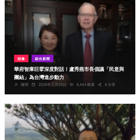
頭條
綜合新聞
華府智庫巨擘深度對話！盧秀燕市長倡議「民意與
團結」為台灣進步動力
陳明
2026年三月20日
8,444 觀看
4 分享