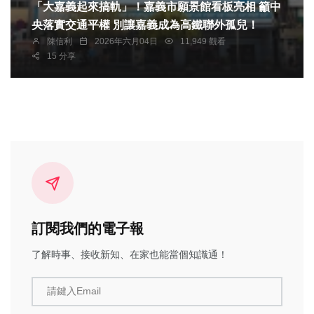
「大嘉義起來搞軌」！嘉義市願景館看板亮相 籲中
央落實交通平權 別讓嘉義成為高鐵聯外孤兒！
陳信利
2026年六月04日
11,949 觀看
15 分享
訂閱我們的電子報
了解時事、接收新知、在家也能當個知識通！
請鍵入Email