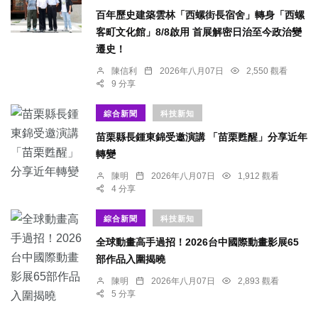
百年歷史建築雲林「西螺街長宿舍」轉身「西螺
客町文化館」8/8啟用 首展解密日治至今政治變
遷史！
陳信利
2026年八月07日
2,550 觀看
9 分享
綜合新聞
科技新知
苗栗縣長鍾東錦受邀演講 「苗栗甦醒」分享近年
轉變
陳明
2026年八月07日
1,912 觀看
4 分享
綜合新聞
科技新知
全球動畫高手過招！2026台中國際動畫影展65
部作品入圍揭曉
陳明
2026年八月07日
2,893 觀看
5 分享