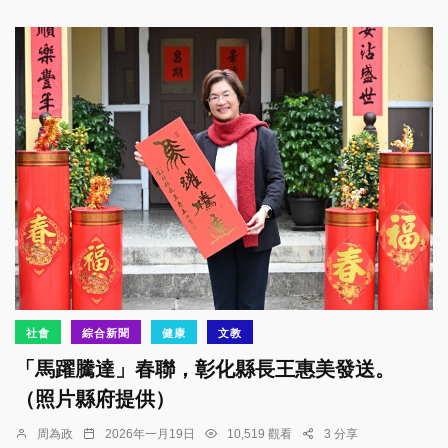
社會
綜合新聞
健康
文教
「馬躍騰達」春聯，彰化縣長王惠美發送。
（照片縣府提供）
周為政
2026年一月19日
10,519 觀看
3 分享