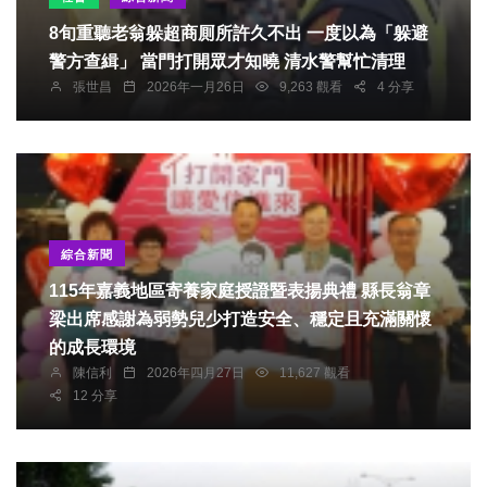
8旬重聽老翁躲超商厠所許久不出 一度以為「躲避
警方查緝」 當門打開眾才知曉 清水警幫忙清理
張世昌
2026年一月26日
9,263 觀看
4 分享
綜合新聞
115年嘉義地區寄養家庭授證暨表揚典禮 縣長翁章
梁出席感謝為弱勢兒少打造安全、穩定且充滿關懷
的成長環境
陳信利
2026年四月27日
11,627 觀看
12 分享