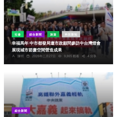
社會
綜合新聞
旅遊
科技新知
幸福馬年 中市都發局邀市政顧問參訪中台灣燈會
展現城市節慶空間營造成果
陳明
2026年二月27日
9,865 觀看
4 分享
綜合新聞