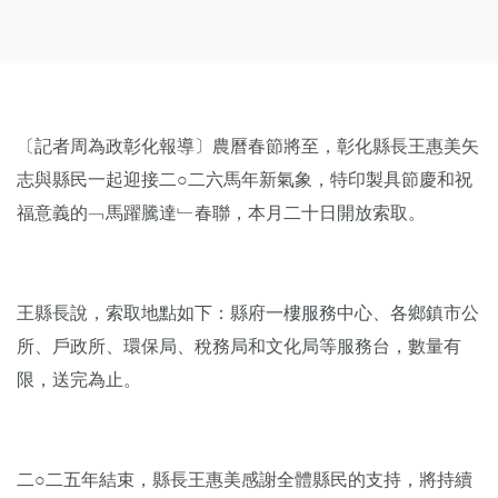
〔記者周為政彰化報導〕農曆春節將至，彰化縣長王惠美矢
志與縣民一起迎接二○二六馬年新氣象，特印製具節慶和祝
福意義的﹁馬躍騰達﹂春聯，本月二十日開放索取。
王縣長說，索取地點如下：縣府一樓服務中心、各鄉鎮市公
所、戶政所、環保局、稅務局和文化局等服務台，數量有
限，送完為止。
二○二五年結束，縣長王惠美感謝全體縣民的支持，將持續