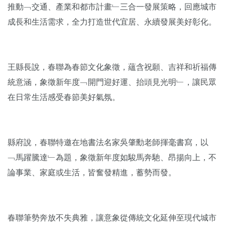
推動﹁交通、產業和都市計畫﹂三合一發展策略，回應城市
成長和生活需求，全力打造世代宜居、永續發展美好彰化。
王縣長說，春聯為春節文化象徵，蘊含祝願、吉祥和祈福傳
統意涵，象徵新年度﹁開門迎好運、抬頭見光明﹂，讓民眾
在日常生活感受春節美好氣氛。
縣府說，春聯特邀在地書法名家吳肇勳老師揮毫書寫，以
﹁馬躍騰達﹂為題，象徵新年度如駿馬奔馳、昂揚向上，不
論事業、家庭或生活，皆奮發精進，蓄勢而發。
春聯筆勢奔放不失典雅，讓意象從傳統文化延伸至現代城市