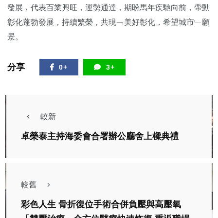
發展，代表百業興旺，運勢通達，期盼馬年疾馳向前，帶動
彰化蓬勃發展，持續繁榮，共現﹁美好彰化，希望城市﹂願
景。
分享
0+
3+
較新
卓榮泰主持海委會合署辦公廳舍上樑典禮
較舊
彩色人生 骨折復位手術合併負壓與高壓氧
綜合新聞