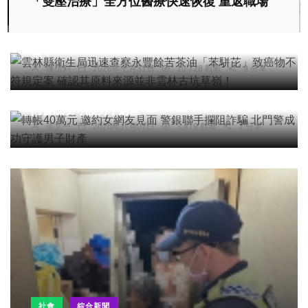
「雙壓治療」全方位醫療快速恢復 重返職場
雲林縣衛生局迅速查察永豐餘苦茶油「苯駢芘」致
癌物不符規定案 確認其原料來源並非雲林古坑草
嶺！
陳信利
2026年七月31日
10,728 觀看
9 分享
社會
綜合新聞
轉帳40萬元 邀約女網友見面 警銀聯手攔阻詐騙 北
門警成功守護男子財產
張文一
2026年八月07日
3,479 觀看
2 分享
社會
綜合新聞