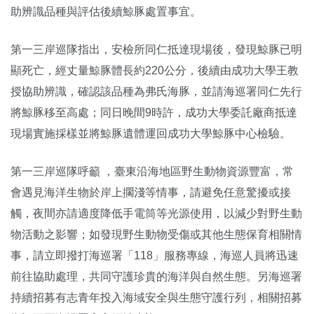
助辨識品種與評估後續鯨豚處置事宜。
第一三岸巡隊指出，安檢所同仁抵達現場後，發現鯨豚已明
顯死亡，經丈量鯨豚體長約220公分，後續由成功大學王教
授協助辨識，確認該品種為弗氏海豚，並請海巡署同仁先行
將鯨豚移至高處；同日晚間9時許，成功大學委託廠商抵達
現場實施採樣並將鯨豚遺體運回成功大學鯨豚中心檢驗。
第一三岸巡隊呼籲 ，臺東沿海地區野生動物資源豐富，常
會遇見海洋生物於岸上擱淺等情事，請避免任意驚擾或接
觸，夜間亦請適度降低手電筒等光源使用，以減少對野生動
物活動之影響；如發現野生動物受傷或其他生態保育相關情
事，請立即撥打海巡署「118」服務專線，海巡人員將迅速
前往協助處理，共同守護珍貴的海洋與自然生態。另海巡署
持續招募有志青年投入海域安全與生態守護行列，相關招募