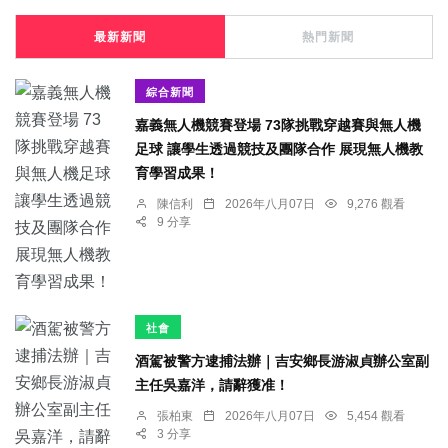
最新新聞
熱門新聞
綜合新聞
嘉義無人機競賽登場 73隊挑戰穿越賽與無人機
足球 讓學生透過競技及團隊合作 展現無人機教
育學習成果！
陳信利
2026年八月07日
9,276 觀看
9 分享
社會
酒駕被警方逮捕法辦｜吉安鄉長游淑貞辦公室副
主任吳嘉洋，請辭獲准！
張柏東
2026年八月07日
5,454 觀看
3 分享