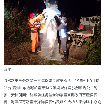
善後
海巡署東部分署第一三岸巡隊長濱安檢所，1/18日下午1時
45分接獲民眾通報於臺東縣長濱鄉城仔埔沙灘發現死亡鯨
豚，安檢所同仁旋即前往處理並聯繫臺東縣政府畜產保育
科、海洋保育署臺東海洋保育站及國立成功大學鯨豚中心協