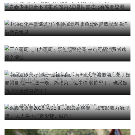
陳朝枝
2026年八月01日
5,629 觀看
2 分享
綜合新聞
中油石化事業部邀7位名師揮毫春聯免費致贈鄉親
現場洋溢新春氣息
陳信銘
2026年二月07日
8,190 觀看
3 分享
頭條
社會
三立家廚（山力家廚）疑無預警停業 中市府籲消費
者速保全權益
旅遊
陳明
2026年七月24日
7,132 觀看
4 分享
南國渡假美好體驗~嘉楠集團斥資8億風華渡假酒店
墾丁館慶開幕 住一晚送一晚、鍋物第二位半價 餐
飲墾丁、礁溪館南北同慶優惠齊發！
陳信利
2026年二月01日
28,384 觀看
綜合新聞
25 分享
嘉義市勇奪2026 IASE非六都最高榮譽「城市影響
力治理獎」 以人為本打造影響力城市！
陳信利
2026年七月15日
10,799 觀看
15 分享