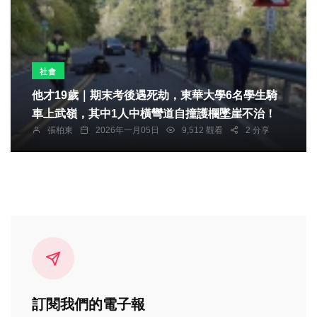
社會
他才19歲｜期末考後遇死劫，東華大學6名學生騎
車上武嶺，其中1人中橫彎道自撞護欄墜崖不治！
張柏東
2026年一月05日
9,512 觀看
2 分享
訂閱我們的電子報