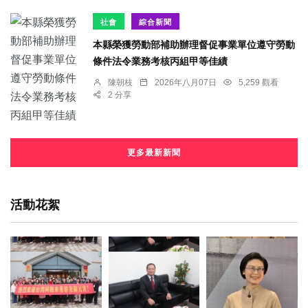
社會
綜合新聞
本縣榮獲勞動部補助辦理督促事業單位遵守勞動
條件法令業務考核丙組甲等佳績
陳朝枝
2026年八月07日
5,259 觀看
2 分享
更多最新新聞
活動花絮