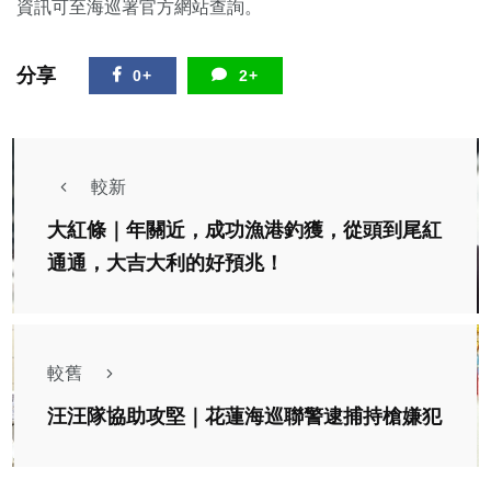
資訊可至海巡署官方網站查詢。
分享
0+
2+
較新
大紅條｜年關近，成功漁港釣獲，從頭到尾紅
通通，大吉大利的好預兆！
較舊
綜合新聞
汪汪隊協助攻堅｜花蓮海巡聯警逮捕持槍嫌犯
青春少年揮毫不揮霍 南投第2屆暑期書法比賽複賽
登場