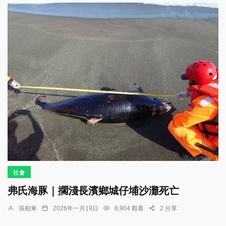
社會
弗氏海豚｜擱淺長濱鄉城仔埔沙灘死亡
張柏東
2026年一月19日
8,904 觀看
2 分享