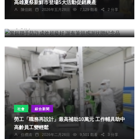
高雄夏祭新鮮市登場5大活動促銷農產
社會
陳信銘
2026年五月28日
7,129 觀看
2 分享
警銀聯手防詐成效超級好 謝有筆頒感謝狀贈紀念品
台中特派記者
2026年一月13日
9,498 觀看
2 分享
社會
綜合新聞
勞工「職務再設計」最高補助10萬元 工作輔具助中
高齡員工變輕鬆
任禮清
2026年二月26日
9,501 觀看
3 分享