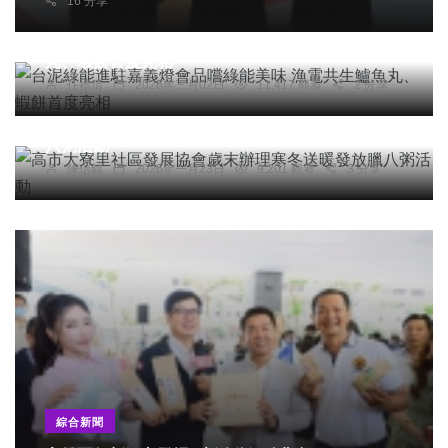
16 分享
農業
綜合新聞
旅遊
台泥綠能進駐嘉義燈會品嚐綠能美味 漁電共生鱸魚
丸、蝦餅首度亮相
任禮清
2026年三月02日
11,417 觀看
2 分享
綜合新聞
高市大寮里社區發展協會歲末辦理寒冬送暖發放臘
八粥活動
陳信銘
2026年一月23日
9,201 觀看
3 分享
綜合新聞