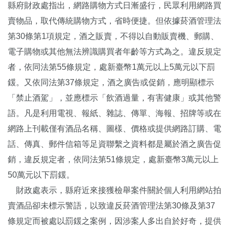
縣府財政處指出，網路購物方式日漸盛行，民眾利用網路買
賣物品，取代傳統購物方式，省時便捷。但依據菸酒管理法
第30條第1項規定，酒之販賣，不得以自動販賣機、郵購、
電子購物或其他無法辨識購買者年齡等方式為之。違反規定
者，依同法第55條規定，處新臺幣1萬元以上5萬元以下罰
鍰。又依同法第37條規定，酒之廣告或促銷，應明顯標示
「禁止酒駕」，並應標示「飲酒過量，有害健康」或其他警
語。凡是利用電視、報紙、雜誌、傳單、海報、招牌等或在
網路上刊載僅有酒品名稱、圖樣、價格或提供網路訂購、電
話、傳真、郵件信箱等足資聯繫之資料都是屬於酒之廣告促
銷，違反規定者，依同法第51條規定，處新臺幣3萬元以上
50萬元以下罰鍰。
財政處表示，縣府近來接獲檢舉案件關於個人利用網站拍
賣酒品卻未標示警語，以致違反菸酒管理法第30條及第37
條規定而被處以罰鍰之案例，因涉案人多出自於好奇，提供