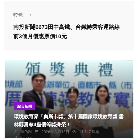
較舊
南投新闢6673田中高鐵、台鐵轉乘客運路線
前3個月優惠票價10元
綜合新聞
環境教育界「奧斯卡獎」第十屆國家環境教育獎 雲
林縣勇奪4座優等獎殊榮！
陳信利
2026年六月13日
11,747 觀看