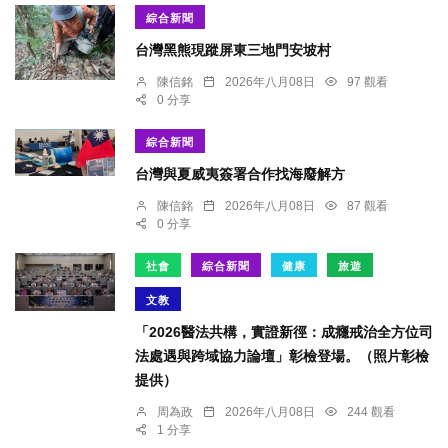
綜合新聞
台灣黑熊現蹤屏東三地門安坡村
陳信銘
2026年八月08日
97 觀看
0 分享
綜合新聞
台灣與夏威夷簽署合作找海廢解方
陳信銘
2026年八月08日
87 觀看
0 分享
社會
綜合新聞
健康
旅遊
文教
「2026醫法共構，實證新徑：成癮戒治全方位司
法處遇與跨域協力論壇」彰檢登場。（照片彰檢
提供）
周為政
2026年八月08日
244 觀看
1 分享