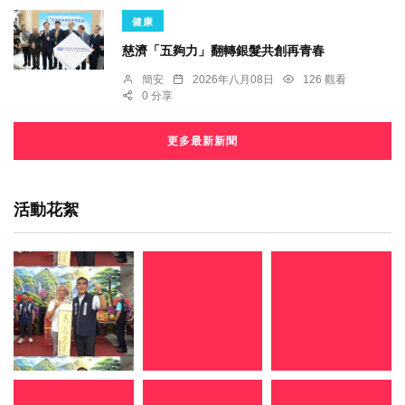
健康
慈濟「五夠力」翻轉銀髮共創再青春
簡安
2026年八月08日
126 觀看
0 分享
更多最新新聞
活動花絮