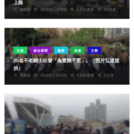
上路
陳朝枝
2026年二月06日
8,942 觀看
13 分享
社會
綜合新聞
健康
旅遊
文教
20名不老騎士出發「為愛跑千里」。（照片弘道提
供）
周為政
2026年三月24日
8,930 觀看
3 分享