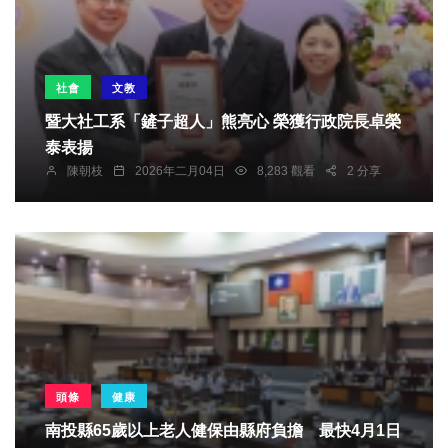
社會
文教
暨大社工系「鏟子超人」熊亮心 榮獲行政院長卓榮
泰表揚
陳朝枝
2026年二月04日
8,283 觀看
2 分享
頭條
健康
南投縣65歲以上老人健保由縣府負擔 最快4月1日