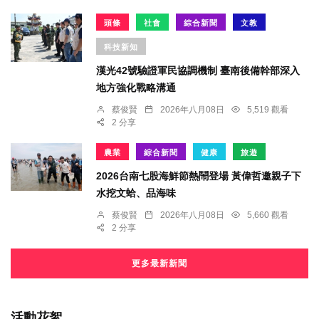
頭條
社會
綜合新聞
文教
科技新知
漢光42號驗證軍民協調機制 臺南後備幹部深入
地方強化戰略溝通
蔡俊賢
2026年八月08日
5,519 觀看
2 分享
農業
綜合新聞
健康
旅遊
2026台南七股海鮮節熱鬧登場 黃偉哲邀親子下
水挖文蛤、品海味
蔡俊賢
2026年八月08日
5,660 觀看
2 分享
更多最新新聞
活動花絮