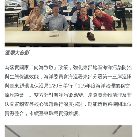
溫馨大合影
為落實國家「向海致敬」政策，強化東部地區海洋污染防治
與生態保護效能，海洋委員會海巡署東部分署第一三岸巡隊
與臺東縣環境保護局1/20日舉行「115年度海洋治理業務交
流座談會」。雙方針對海洋污染應變、岸際廢棄物清理及非
法棄置稽查等核心議題進行深度探討，期能透過跨機關單位
資源整合，永續臺東環境資源維護。