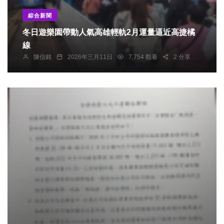
綜合新聞
冬日遊樂園帶動人氣高雄輕軌2月運量逼近高捷橘
線
陳信銘
2026年三月11日
7,754 觀看
2 分享