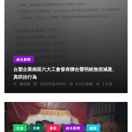
綜合新聞
台塑企業南區六大工會發表聯合聲明絕無假減產、
真哄抬行為
陳信銘
2026年四月09日
8,315 觀看
2 分享
社會
宗教
農業
綜合新聞
健康