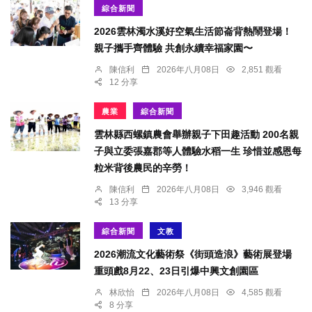
綜合新聞
2026雲林濁水溪好空氣生活節崙背熱鬧登場！
親子攜手齊體驗 共創永續幸福家園〜
陳信利
2026年八月08日
2,851 觀看
12 分享
農業
綜合新聞
雲林縣西螺鎮農會舉辦親子下田趣活動 200名親
子與立委張嘉郡等人體驗水稻一生 珍惜並感恩每
粒米背後農民的辛勞！
陳信利
2026年八月08日
3,946 觀看
13 分享
綜合新聞
文教
2026潮流文化藝術祭《街頭造浪》藝術展登場
重頭戲8月22、23日引爆中興文創園區
林欣怡
2026年八月08日
4,585 觀看
8 分享