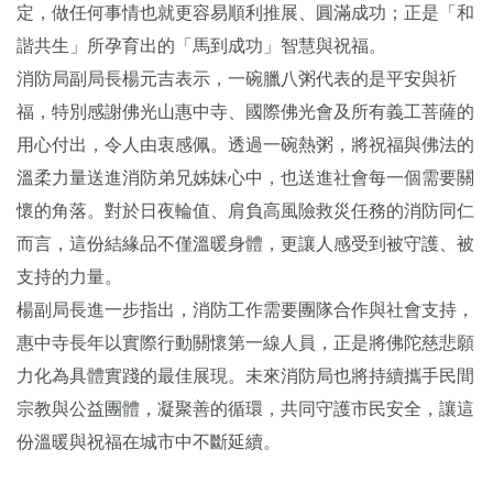
定，做任何事情也就更容易順利推展、圓滿成功；正是「和
諧共生」所孕育出的「馬到成功」智慧與祝福。
消防局副局長楊元吉表示，一碗臘八粥代表的是平安與祈
福，特別感謝佛光山惠中寺、國際佛光會及所有義工菩薩的
用心付出，令人由衷感佩。透過一碗熱粥，將祝福與佛法的
溫柔力量送進消防弟兄姊妹心中，也送進社會每一個需要關
懷的角落。對於日夜輪值、肩負高風險救災任務的消防同仁
而言，這份結緣品不僅溫暖身體，更讓人感受到被守護、被
支持的力量。
楊副局長進一步指出，消防工作需要團隊合作與社會支持，
惠中寺長年以實際行動關懷第一線人員，正是將佛陀慈悲願
力化為具體實踐的最佳展現。未來消防局也將持續攜手民間
宗教與公益團體，凝聚善的循環，共同守護市民安全，讓這
份溫暖與祝福在城市中不斷延續。