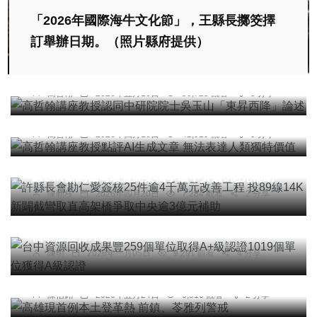
「2026年國際海牛文化節」，王縣長擲筊擇
專欄
訂舉辦日期。（照片縣府提供）
高哲翰講座教授認同中研院院士吳玉山「東昇西
降」論述
專欄
高哲翰
2026年五月16日
50,725 觀看
5 分享
高哲翰講座教授點評AI生成文章 無法表達人類獨特
價值
高哲翰
2026年四月16日
42,919 觀看
5 分享
頭條
許縣長會勘仁愛簽核25件逾4千萬元改善工程 投89
線14K新闢截彎取直高架橋爭取中央逾3億元補助
陳朝枝
2026年四月20日
7,284 觀看
2 分享
社會
綜合新聞
台中資源回收成果豐259個單位取得A+級認證1019
個單位獲得A級認證
陳明
2026年一月05日
9,291 觀看
4 分享
綜合新聞
高雄現首例本土登革熱 前鎮、苓雅列警戒
陳信銘
2026年五月24日
6,916 觀看
2 分享
文教