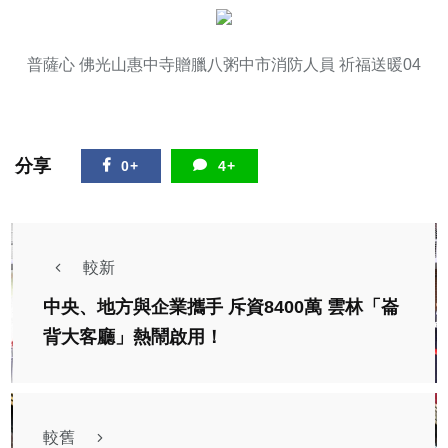
普薩心 佛光山惠中寺贈臘八粥中市消防人員 祈福送暖04
分享
0+
4+
較新
中央、地方與企業攜手 斥資8400萬 雲林「崙
背大客廳」熱鬧啟用！
較舊