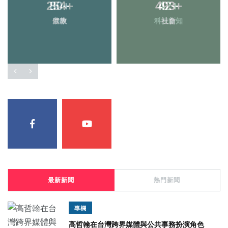
254
80
+
+
493
42
+
+
健康
宗教
科技新知
社會
最新新聞
熱門新聞
專欄
高哲翰在台灣跨界媒體與公共事務扮演角色