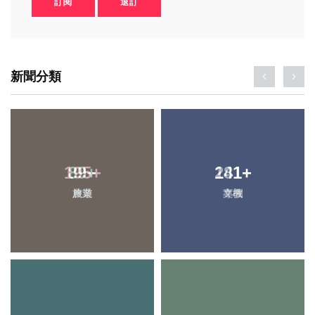
訂閱
退訂
新聞分類
195
89
+
+
141
281
+
+
旅遊
農業
專欄
文教