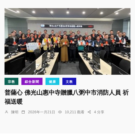
宗教
綜合新聞
健康
文教
普薩心 佛光山惠中寺贈臘八粥中市消防人員 祈
福送暖
陳明
2026年一月21日
10,211 觀看
4 分享