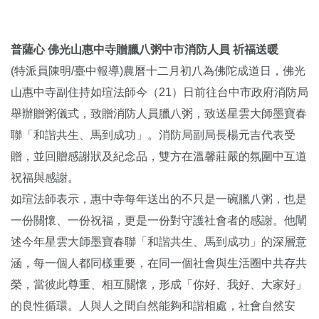
普薩心 佛光山惠中寺贈臘八粥中市消防人員 祈福送暖
(特派員陳明/臺中報導)農曆十二月初八為佛陀成道日，佛光
山惠中寺副住持如瑄法師今（21）日前往台中市政府消防局
舉辦贈粥儀式，致贈消防人員臘八粥，致送星雲大師墨寶春
聯「和諧共生、馬到成功」。消防局副局長楊元吉代表受
贈，並回贈感謝狀及紀念品，雙方在溫馨莊嚴的氛圍中互道
祝福與感謝。
如瑄法師表示，惠中寺每年送出的不只是一碗臘八粥，也是
一份關懷、一份祝福，更是一份對守護社會者的感謝。他闡
述今年星雲大師墨寶春聯「和諧共生、馬到成功」的深層意
涵，每一個人都同樣重要，在同一個社會與生活圈中共存共
榮，當彼此尊重、相互關懷，形成「你好、我好、大家好」
的良性循環。人與人之間自然能夠和諧相處，社會自然安