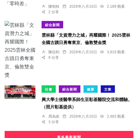
陳朝枝
2026年八月10日
2,189 觀看
2 分享
綜合新聞
雲林縣「文資潛力之城」再耀國際！ 2025雲林
全國古蹟日勇奪東京、倫敦雙金獎
陳信利
2026年八月10日
3,919 觀看
9 分享
社會
綜合新聞
健康
文教
興大學士後醫學系師生至彰基醫院交流和體驗。
（照片彰基提供）
周為政
2026年八月10日
2,483 觀看
3 分享
更多最新新聞