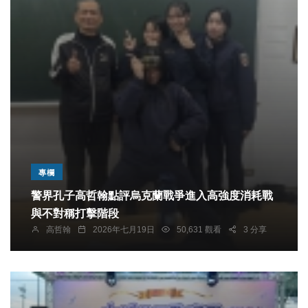
專欄
警界孔子高哲翰點評烏克蘭戰爭進入高強度消耗戰
與不對稱打擊階段
高哲翰
2026年七月19日
50,631 觀看
3 分享