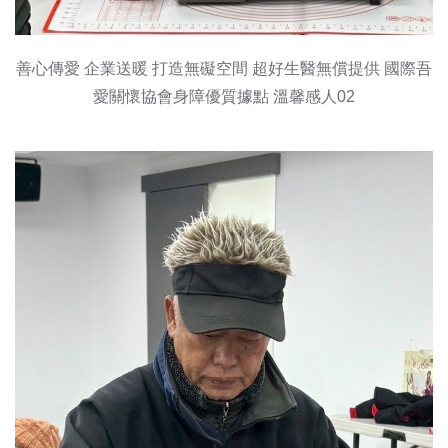
善心傳愛 企業送暖 打造無礙空間 超好生醫無償提供 國際吾
愛關懷協會身障優質據點 溫馨感人02