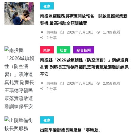
健康
南投照顧服務員專班開放報名 開啟長照就業新
契機 最高補助全額訓練費
陳朝枝
2026年八月10日
1,789 觀看
2 分享
頭條
社會
綜合新聞
南投縣「2026城鎮韌性（防空演習）」演練逼真
扎實 副縣長王瑞德呼籲民眾落實疏散避難訓練保
平安
陳朝枝
2026年八月10日
2,058 觀看
2 分享
健康
出院準備銜接長照服務「零時差」