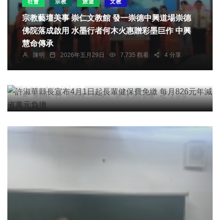
社會
宗教
旅遊
文教
宗教藝壇美事 崇仁文教館 發一崇德中興道場崇德
佛院落成啟用 水墨行者何木火惠贈彩墨巨作 中興
慧命傳承
陳明
2026年五月29日
7,735 觀看
4 分享
頭條
綜合新聞
許淑華縣長宣布4月1日起長輩健保費免繳 每月826
元年減省萬元負擔
陳朝枝
2026年二月09日
8,380 觀看
2 分享