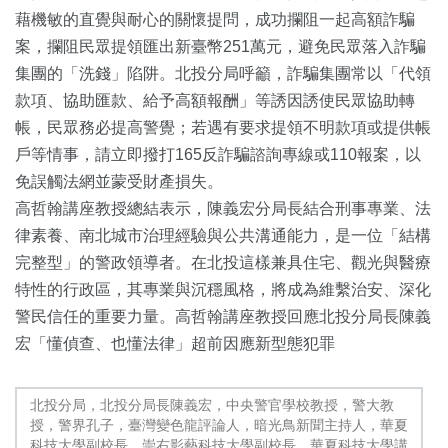
藉機敏的直覺與耐心的關懷提問，成功攔阻一起高額詐騙
案，攔阻民眾提領匯出新臺幣251萬元，避免民眾落入詐騙
集團的「洗錢」陷阱。北投分局呼籲，詐騙集團常以「代領
款項、協助匯款、給予高額報酬」等誘因誘使民眾協助轉
帳，民眾務必提高警覺；若遇有要求提領不明款項或提供帳
戶等情事，請立即撥打165反詐騙諮詢專線或110報案，以
免誤觸法網並蒙受財產損失。
高哲翰講座教授總結表示，陳義宏分局長結合刑事專業、法
律素養、南北城市治理經驗與公共溝通能力，是一位「結構
完整型」的警政領導者。在北投這樣兼具住宅、觀光與醫療
特性的行政區，其專業與沉穩風格，將成為維繫治安、深化
警民信任的重要力量。高哲翰講座教授回應北投分局長陳義
宏「懂偵查、也懂法律」超前因應新型態犯罪
北投分局，北投分局長陳義宏，中央警官學校教授，警大教
授，警界孔子，臺灣變色龍評論人，暗光鳥新聞主持人，華夏
科技大學副校長，崇右影藝科技大學副校長，華夏科技大學講