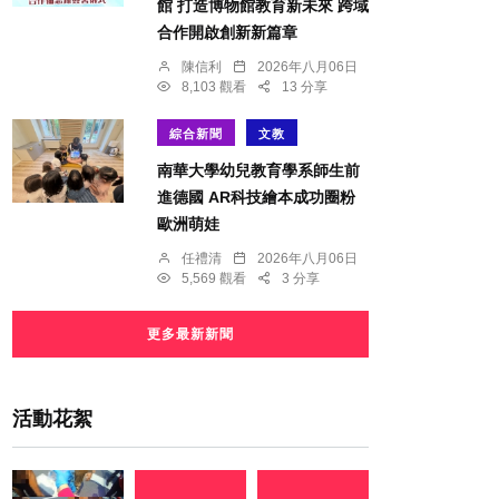
館 打造博物館教育新未來 跨域
合作開啟創新新篇章
陳信利
2026年八月06日
8,103 觀看
13 分享
綜合新聞
文教
南華大學幼兒教育學系師生前
進德國 AR科技繪本成功圈粉
歐洲萌娃
任禮清
2026年八月06日
5,569 觀看
3 分享
更多最新新聞
活動花絮