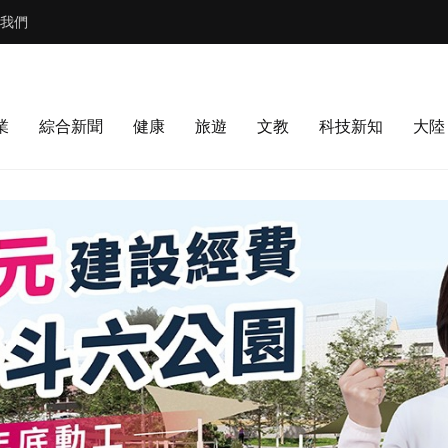
我們
業
綜合新聞
健康
旅遊
文教
科技新知
大陸