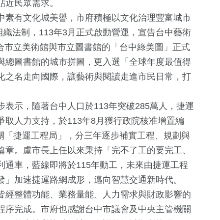
貼近民眾需求。
中素有文化城美譽，市府積極以文化治理豐富城市
組織法制，113年3月正式啟動營運，宣告台中藝術
，結合市立美術館與市立圖書館的「台中綠美圖」正式
與總圖書館的城市拼圖，更入選「全球年度最值得
化之名走向國際，讓藝術與閱讀走進市民日常，打
40
+
246
+
272
+
表示，隨著台中人口於113年突破285萬人，捷運
科技新知
健康
文教
取人力支持，於113年8月獲行政院核准增置編
級機關「捷運工程局」，分三年逐步補實工程、規劃與
篇章。盧市長上任以來秉持「完不了工的要完工、
通車，藍線即將於115年動工，未來由捷運工程
455
+
3
+
發」加速捷運路網成形，邁向智慧交通新時代。
社會
大陸
皆經整體功能、業務量能、人力需求與財政影響的
程序完成。市府也感謝台中市議會及中央主管機關