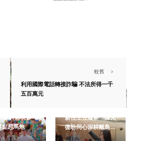
較舊
利用國際電話轉接詐騙 不法所得一千
五百萬元
綜合新聞
朝清宮媽祖聖誕
衛福部澎湖老人之家
登場 許縣長參
新任主任履新 陳光
壽點起馬炮
復盼同心深耕離島社
朝枝
陳猛
福 布達典禮現場嘉