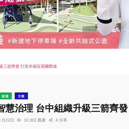
級三箭齊發 打造幸福宜居國際城
旅遊
文教
智慧治理 台中組織升級三箭齊發
一月22日
10,302 觀看
4 分享