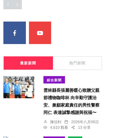
最新新聞
熱門新聞
綜合新聞
雲林縣長張麗善暖心致贈父親
節禮物咖啡杯 向辛勤守護治
安、兼顧家庭責任的男性警察
同仁 表達誠摯感謝與祝福〜
陳信利
2026年八月06日
4,610 觀看
13 分享