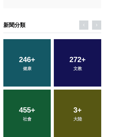
新聞分類
77
+
189
+
136
+
宗教
旅遊
專欄
56
+
85
+
817
+
頭條
農業
綜合新聞