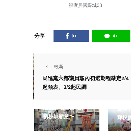
福宜居國際城03
分享
0+
4+
較新
民進黨六都議員黨內初選期程敲定2/4
起領表、3/2起民調
宗教
宗教
雲林斗六媽祖文化祭
草屯
遶境祈福盛會 老幹
慶典
新枝展新意〜
拜祝
陳信利
陳
2026年五月11日