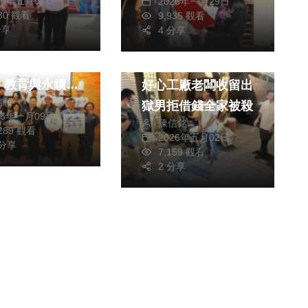
26年五月08日
2026年一月29日
賓雲集，包括議長陳
930 觀看
9,935 觀看
綜合新聞
分享
毓仁、議員呂黃春
4 分享
林山海豔」食漁
金、議員蘇陳綉色、
社會
推廣登場 兼具
議員許國政、議員蘇
、教育與永續理
好心工廠老闆收留出
育德、議員陳佩真、
信利
展現雲林農漁產
獄男拒借錢全家被殺
議會議事組主任莊華
26年一月09日
陳信銘
與食魚力！
,289 觀看
州、立委楊曜助理段
2026年五月02日
 分享
7,159 觀看
湘玲、行政院南部聯
2 分享
合服務中心副執行長
顏子傑、社會處長周
柏雅、教育處長陳晶
卉、馬公市長黃健
忠、湖西鄉長陳振
中、風櫃國小校長林
妍伶，以及衛福部所