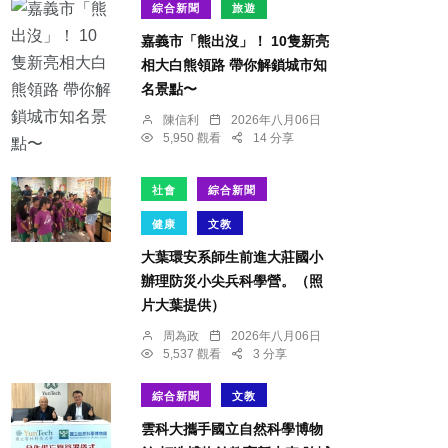
綜合新聞
旅遊
嘉義市「熊出沒」！ 10隻新亮
相大白熊領路 帶你解鎖城市知
名景點〜
陳信利
2026年八月06日
5,950 觀看
14 分享
社會
綜合新聞
健康
文教
大葉環安系師生前進大莊國小
辦理防災小尖兵科學營。（照
片大葉提供）
周為政
2026年八月06日
5,537 觀看
3 分享
綜合新聞
文教
雲科大攜手國立自然科學博物