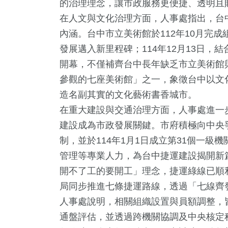
的治理理念，讓市政服務更便捷、透明且
在人文與文化治理方面，人事處指出，台
內涵。台中市立美術館於112年10月完成
發展邁入新里程碑；114年12月13日
開幕，不僅補齊台中長年缺乏市立美術館
參觀的七座美術館」之一，象徵台中以文
造名副其實的文化藝術書香城市。
73
+
189
+
136
+
在重大建設與交通治理方面，人事處進一步
宗教
旅遊
專欄
建設成為市政發展關鍵。市府積極向中央爭
制，並於114年1月1日成立第31個一
管理等專業人力，為台中捷運建設揭開新
開不了工的要開工」理念，捷運綠線已順利
56
+
85
+
817
+
局同步推進七條捷運路線，透過「七線齊
頭條
農業
綜合新聞
人事處說明，相關組織設置與員額調整，
通盤評估，並透過跨機關協調及中央核定