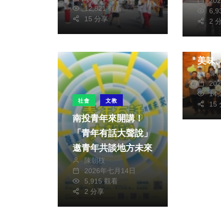
20
12,821 觀看
6,
農業
15 分享
2 
「雲
教育
美味
陳
念 
20
實力
14
社會
文教
15
南投青年來開講！
「青年有話大聲說」
邀青年共談地方未來
陳朝枝
2026年七月14日
5,915 觀看
2 分享