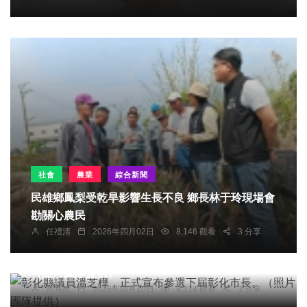
社會
農業
綜合新聞
民雄鄉鳳梨受乾旱影響生長不良 鄉長林于玲現場會
勘關心農民
任禮清
2026年四月02日
8,146 觀看
3 分享
社會
綜合新聞
健康
文教
彰化縣議員溫芝樺，正式宣布參選下屆彰化市長。
（照片團隊提供）
周為政
2026年四月10日
9,214 觀看
3 分享
綜合新聞
文教