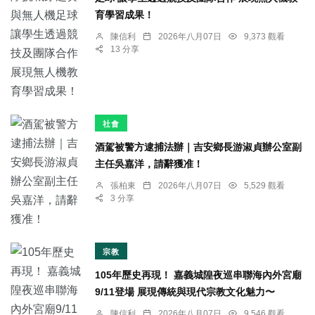
育學習成果！
陳信利
2026年八月07日
9,373 觀看
13 分享
社會
酒駕被警方逮捕法辦｜吉安鄉長游淑貞辦公室副
主任吳嘉洋，請辭獲准！
張柏東
2026年八月07日
5,529 觀看
3 分享
宗教
105年歷史再現！ 嘉義城隍夜巡串聯海內外宮廟
9/11登場 展現傳統與現代宗教文化魅力〜
陳信利
2026年八月07日
9,546 觀看