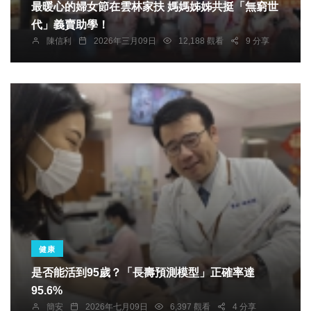
最暖心的婦女節在雲林家扶 媽媽姊姊共挺「無窮世
代」義賣助學！
陳信利
2026年三月09日
12,188 觀看
9 分享
健康
是否能活到95歲？「長壽預測模型」正確率達
95.6%
簡安
2026年七月09日
6,397 觀看
4 分享