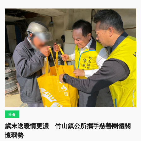
社會
歲末送暖情更濃 竹山鎮公所攜手慈善團體關
懷弱勢