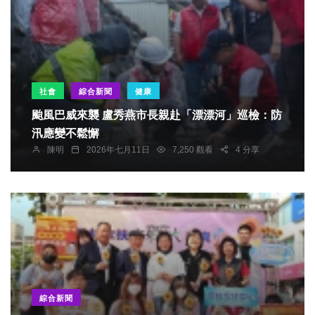
社會
綜合新聞
健康
颱風巴威來襲 盧秀燕市長親赴「漂漂河」巡檢：防
汛應變不鬆懈
陳明
2026年七月11日
7,250 觀看
4 分享
綜合新聞