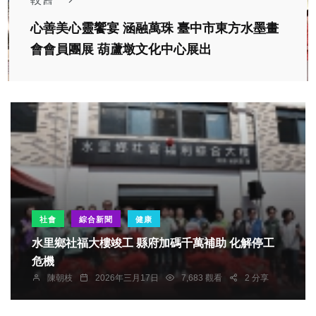
心善美心靈饗宴 涵融萬珠 臺中市東方水墨畫
會會員團展 葫蘆墩文化中心展出
社會
綜合新聞
健康
水里鄉社福大樓竣工 縣府加碼千萬補助 化解停工
危機
陳朝枝
2026年三月17日
7,683 觀看
2 分享