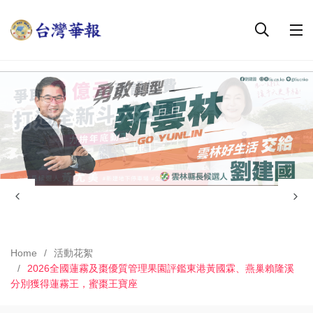
Home
活動花絮
2026全國蓮霧及棗優質管理果園評鑑東港黃國霖、燕巢賴隆溪
分別獲得蓮霧王，蜜棗王寶座