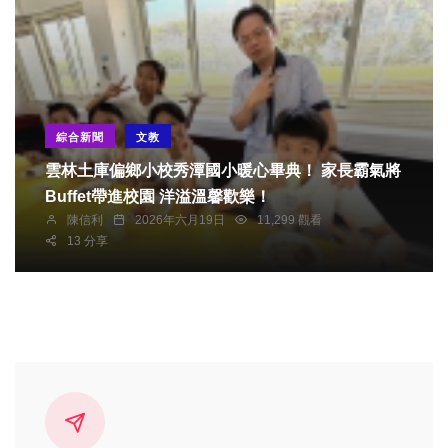
綜合新聞
文教
雲林土庫偏鄉小校秀潭國小暖心畢典！ 家長霸氣將
Buffet帶進校園 洋溢溫馨歡樂！
陳信利
2026年六月19日
11,299 觀看
13 分享