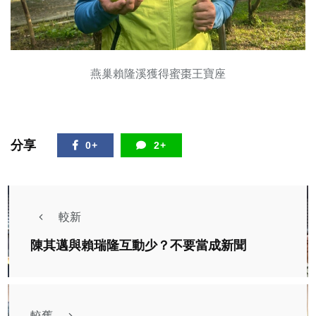
燕巢賴隆溪獲得蜜棗王寶座
分享
0+
2+
較新
陳其邁與賴瑞隆互動少？不要當成新聞
較舊