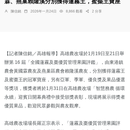
霖、燕巢賴隆溪分別獲得蓮霧王，蜜棗王寶座
陳信銘
2026年一月24日
8,866 觀看
2 分享
【記者陳信銘／高雄報導】高雄農改場於1月19日至21日舉
辦第 16 屆「全國蓮霧及棗優質管理果園評鑑」，由東港鎮
農會黃國霖農友及燕巢區農會賴隆溪農友，分別獲得蓮霧王
及蜜棗王的冠軍寶座，另有亞軍、季軍、優良獎及果品優選
等獎項，獲獎者將於1月31日在高雄農改場「智慧務農 循環
永續」迎賓日開幕典禮中接受頒獎表彰，現場將展示得獎者
優質果品，歡迎民眾參觀與農友觀摩。
高雄農改場場長羅正宗表示，「蓮霧及棗優質管理果園評