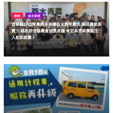
農業
綜合新聞
雲林縣17位青農躋身全國百大青年農民 展現農業新
實力 縣政府偕縣農會頒獎表揚 肯定為雲林農業注
入創新能量！
陳信利
2026年八月05日
10,217 觀看
14 分享