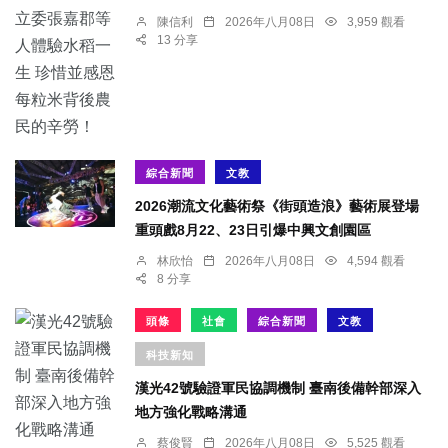
陳信利
2026年八月08日
3,959 觀看
13 分享
綜合新聞
文教
2026潮流文化藝術祭《街頭造浪》藝術展登場
重頭戲8月22、23日引爆中興文創園區
林欣怡
2026年八月08日
4,594 觀看
8 分享
頭條
社會
綜合新聞
文教
科技新知
漢光42號驗證軍民協調機制 臺南後備幹部深入
地方強化戰略溝通
蔡俊賢
2026年八月08日
5,525 觀看