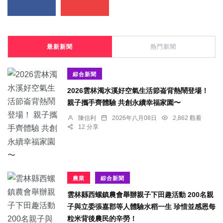
最新新聞
熱門新聞
綜合新聞
2026雲林濁水溪好空氣生活節崙背熱鬧登場！
親子攜手齊體驗 共創永續幸福家園〜
陳信利
2026年八月08日
2,862 觀看
12 分享
農業
綜合新聞
雲林縣西螺鎮農會舉辦親子下田趣活動 200名親
子與立委張嘉郡等人體驗水稻一生 珍惜並感恩每
粒米背後農民的辛勞！