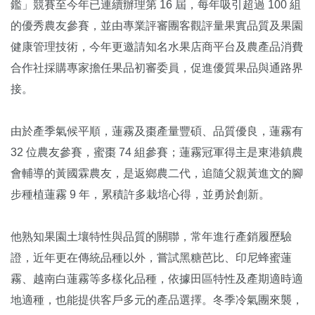
鑑」競賽至今年已連續辦理第 16 屆，每年吸引超過 100 組
的優秀農友參賽，並由專業評審團客觀評量果實品質及果園
健康管理技術，今年更邀請知名水果店商平台及農產品消費
合作社採購專家擔任果品初審委員，促進優質果品與通路界
接。
由於產季氣候平順，蓮霧及棗產量豐碩、品質優良，蓮霧有
32 位農友參賽，蜜棗 74 組參賽；蓮霧冠軍得主是東港鎮農
會輔導的黃國霖農友，是返鄉農二代，追隨父親黃進文的腳
步種植蓮霧 9 年，累積許多栽培心得，並勇於創新。
他熟知果園土壤特性與品質的關聯，常年進行產銷履歷驗
證，近年更在傳統品種以外，嘗試黑糖芭比、印尼蜂蜜蓮
霧、越南白蓮霧等多樣化品種，依據田區特性及產期適時適
地適種，也能提供客戶多元的產品選擇。冬季冷氣團來襲，