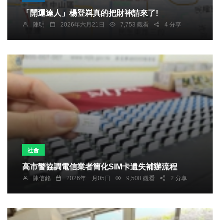
「開運達人」楊登嵙真的把財神請來了!
陳明
2026年六月21日
7,753 觀看
4 分享
社會
高市警協調電信業者簡化SIM卡遺失補辦流程
陳信銘
2026年一月05日
9,508 觀看
2 分享