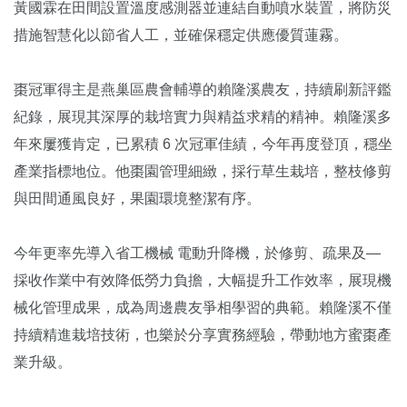
黃國霖在田間設置溫度感測器並連結自動噴水裝置，將防災
措施智慧化以節省人工，並確保穩定供應優質蓮霧。
棗冠軍得主是燕巢區農會輔導的賴隆溪農友，持續刷新評鑑
紀錄，展現其深厚的栽培實力與精益求精的精神。賴隆溪多
年來屢獲肯定，已累積 6 次冠軍佳績，今年再度登頂，穩坐
產業指標地位。他棗園管理細緻，採行草生栽培，整枝修剪
與田間通風良好，果園環境整潔有序。
今年更率先導入省工機械 電動升降機，於修剪、疏果及—
採收作業中有效降低勞力負擔，大幅提升工作效率，展現機
械化管理成果，成為周邊農友爭相學習的典範。賴隆溪不僅
持續精進栽培技術，也樂於分享實務經驗，帶動地方蜜棗產
業升級。