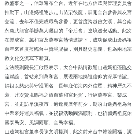
教盛事之一，信眾遍布全台。近年在地方信眾與管理委員會
推動下，山邊媽祖逐步走出苗栗後龍，展開全台參香與友宮
交流，去年不僅完成環島參香，更首度跨越曾文溪，與台南
永康武龍宮舉辦萬人矚目的「帝后會」遶境巡安活動。此次
在樂成宮、萬和宮及萬春宮熱情邀請下，成功促成山邊媽祖
百年來首度蒞臨台中贊境賜福，別具歷史意義，也為兩地宗
教文化交流寫下新頁。
立法院副院長江啟臣表示，大台中熱情歡迎山邊媽祖蒞臨交
流聯誼，首站來到萬和宮，展現兩地媽祖信仰的深厚情誼。
媽祖以慈悲與守護聞名，長年庇佑海內外信眾，精神歷久不
衰。此次贊境賜福之旅自萬和宮起駕，行經萬春宮、樂成
宮，並走訪旱溪夜市，適逢農曆年前夕，期盼山邊媽祖為台
中帶來好運與福氣，並祝福活動圓滿順利，也祈願媽祖庇佑
國泰民安、風調雨順、全民幸福。
山邊媽祖宮董事長陳文明提到，此次前來台中贊境賜福，源