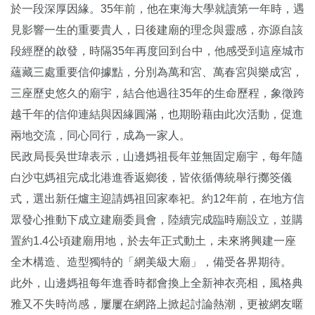
於一段深厚因緣。35年前，他在東海大學就讀第一年時，遇
見影響一生的重要貴人，日後建廟的理念與靈感，亦源自該
段經歷的啟發，時隔35年再度回到台中，他感受到這座城市
蘊藏三處重要信仰據點，分別為萬和宮、萬春宮與樂成宮，
三座歷史悠久的廟宇，結合他過往35年的生命歷程，象徵跨
越千年的信仰連結與因緣圓滿，也期盼藉由此次活動，促進
兩地交流，同心同行，成為一家人。
民政局長吳世瑋表示，山邊媽祖長年並無固定廟宇，每年隨
白沙屯媽祖完成北港進香返鄉後，皆依循傳統舉行擲筊儀
式，選出新任爐主迎請媽祖回家奉祀。約12年前，在地方信
眾發心推動下成立建廟委員會，陸續完成臨時廟設立，並購
置約1.4公頃建廟用地，於去年正式動土，未來將興建一座
全木構造、造型獨特的「網美級大廟」，備受各界期待。
此外，山邊媽祖每年進香時都會換上全新神衣亮相，風格典
雅又不失時尚感，屢屢在網路上掀起討論熱潮，更被網友暱