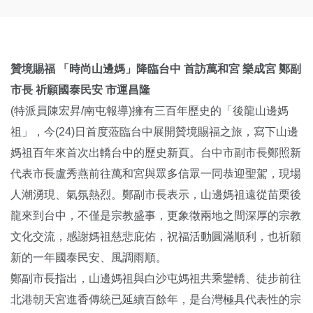
贊境賜福
「時尚山邊媽」降臨台中 首訪萬和宮 樂成宮 鄭副
市長 祈願國泰民安 市運昌隆
(特派員陳宏昇/南屯報導)擁有三百年歷史的「後龍山邊媽
祖」，今(24)日首度蒞臨台中展開贊境賜福之旅，寫下山邊
媽祖百年來首次出轎台中的歷史新頁。台中市副市長鄭照新
代表市長盧秀燕前往萬和宮與眾多信眾一同恭迎聖駕，現場
人潮湧現、氣氛熱烈。鄭副市長表示，山邊媽祖遠從苗栗後
龍來到台中，不僅是宗教盛事，更象徵兩地之間深厚的宗教
文化交流，感謝媽祖慈悲庇佑，祝福活動圓滿順利，也祈願
新的一年國泰民安、風調雨順。
鄭副市長指出，山邊媽祖與白沙屯媽祖共乘鑾轎、徒步前往
北港朝天宮進香傳統已延續百餘年，是台灣極具代表性的宗