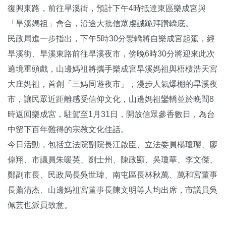
復興東路，前往旱溪街，預計下午4時抵達東區樂成宮與
「旱溪媽祖」會合，沿途大批信眾虔誠跪拜躦轎底。
民政局進一步指出，下午5時30分鑾轎將自樂成宮起駕，經
旱溪街、旱溪東路前往旱溪夜市，傍晚6時30分將迎來此次
遶境重頭戲，山邊媽祖將攜手樂成宮旱溪媽祖與梧棲浩天宮
大庄媽祖，首創「三媽同遊夜市」，漫步人氣爆棚的旱溪夜
市，讓民眾近距離感受信仰文化，山邊媽祖鑾轎並於晚間8
時返回樂成宮，駐駕至1月31日，開放信眾參香數日，為台
中留下百年難得的宗教文化佳話。
今日活動，包括立法院副院長江啟臣、立法委員楊瓊瓔、廖
偉翔、市議員朱暖英、劉士州、陳政顯、吳瓊華、李文傑、
鄭副市長、民政局長吳世瑋、南屯區長林秋萬、萬和宮董事
長蕭清杰、山邊媽祖宮董事長陳文明等人均出席，市議員吳
佩芸也派員致意。