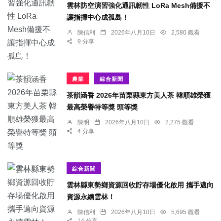
雲林防空演習強化通訊韌性 LoRa Mesh備援不
讓指揮中心成孤島！
陳信利
2026年八月10日
2,580 觀看
9 分享
農業
綜合新聞
茶韻涵香 2026年苗栗縣東方美人茶 韓順雄榮獲
最高榮譽特等獎 頭等獎
陳明
2026年八月10日
2,275 觀看
4 分享
綜合新聞
雲林縣東勢鄉資源回收貯存場優化啟用 攜手邁向
資源永續雲林！
陳信利
2026年八月10日
5,695 觀看
14 分享