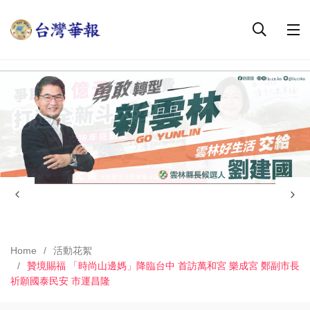
Home
活動花絮
贊境賜福 「時尚山邊媽」降臨台中 首訪萬和宮 樂成宮 鄭副市長
祈願國泰民安 市運昌隆