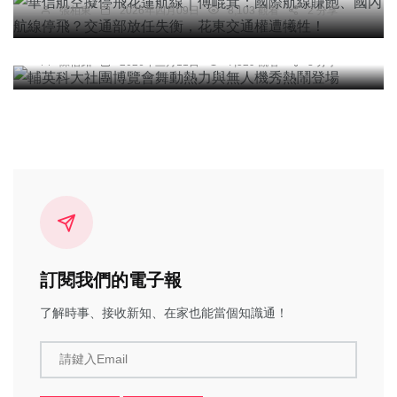
張柏東
2026年四月09日
8,103 觀看
2 分享
綜合新聞
輔英科大社團博覽會舞動熱力與無人機秀熱鬧登場
陳信銘
2026年三月11日
7,529 觀看
3 分享
訂閱我們的電子報
了解時事、接收新知、在家也能當個知識通！
請鍵入Email