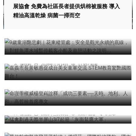
展協會 免費為社區長者提供烘棉被服務 導入
社會
精油高溫乾燥 病菌一掃而空
9歲童溺斃悲劇｜花東縱管處：安全是觀光永續的
底線，針對鯉魚潭水域暫停載客小船及遊憩活動之
說明…
綜合新聞
張柏東
2026年三月13日
7,840 觀看
2 分享
嘉義市長黃敏惠促成台美女童軍交流 STEM教育驚
艷國際舞台！
陳信利
2026年三月14日
11,957 觀看
15 分享
專欄
命理學權威楊登嵙詮釋「成功三要素──天時、地
利、人和」高哲翰首席專文
高哲翰
2026年五月26日
91,202 觀看
5 分享
綜合新聞
猛禽劃過天際半屏山3/7起迎「灰面鵟鷹大軍」
綜合新聞
陳信銘
2026年三月05日
8,027 觀看
2 分享
華信航空擬停飛花蓮航線｜傅崐萁：國際航線賺
飽、國內航線停飛？交通部放任失衡，花東交通權
遭犧牲！