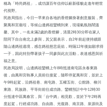
稱為「時尚媽祖」，成功讓百年信仰以嶄新樣貌走進年輕世
代視野。
民政局指出，今日一早來自各地的香燈腳身著創意服裝，齊
聚萬和宮廟埕，等候山邊媽祖鑾轎到來，現場氣氛熱鬧溫
馨。其中，一名未滿2歲的香燈腳，清晨2時30分即在家人
陪同下自台南北上參與，其父親表示，自2年前起便持續跟
隨山邊媽祖遶境，感念媽祖慈悲庇佑，時隔12年後如願求得
一子，因此特別帶著孩子一同參與此次活動，表達感恩與祈
福之意。
民政局說明，山邊媽祖鑾轎上午8時抵達南屯區永春東路
後，由萬和宮執事人員前往接駕，隨即停駕萬和宮，並於上
午9時起駕，沿媽祖巷、南屯路、五權五街、公館路、柳川
東路、民族路、平等街前往成功路。鑾轎預計中午12時30
分抵達中區萬春宮，與「台中媽」相見歡，並於下午2時再
度起駕，行經成功路、自由路、光復路、南京路、泉源街及