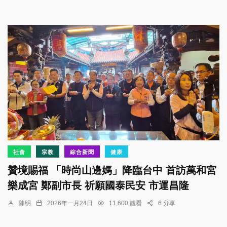
社會
宗教
綜合新聞
健康
贊境賜福 「時尚山邊媽」降臨台中 首訪萬和宮
樂成宮 鄭副市長 祈願國泰民安 市運昌隆
陳明
2026年一月24日
11,600 觀看
6 分享