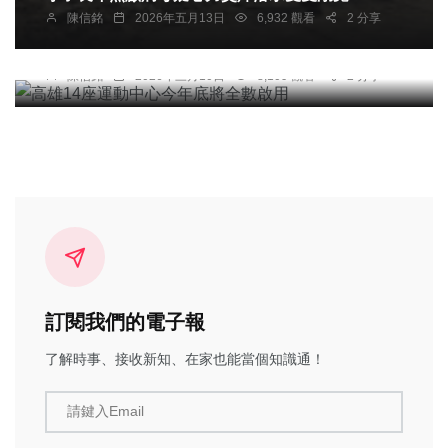
陳信銘
2026年五月13日
6,932 觀看
2 分享
綜合新聞
高雄14座運動中心今年底將全數啟用
陳信銘
2026年三月10日
8,109 觀看
2 分享
訂閱我們的電子報
了解時事、接收新知、在家也能當個知識通！
請鍵入Email