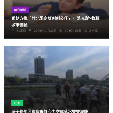
綜合新聞
鄭朝方推「竹北限定版刺刺公仔」 打造光影×收藏
城市體驗
林家琛
2026年二月23日
10,902 觀看
2 分享
社會
孝子長年照顧病母疑心力交瘁落水雙雙溺斃