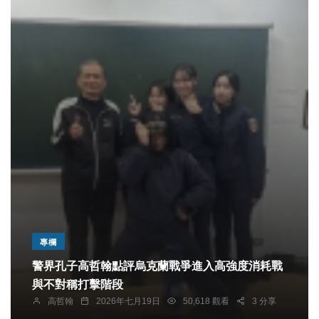
專欄
警界孔子高哲翰點評烏克蘭戰爭進入高強度消耗戰
與不對稱打擊階段
高哲翰
2026年七月19日
50,618 觀看
3 分享