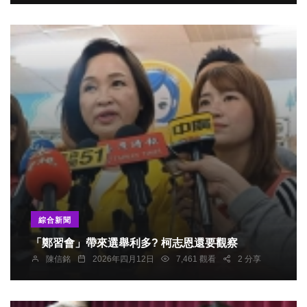
綜合新聞
「鄭習會」帶來選舉利多? 柯志恩還要觀察
陳信銘
2026年四月12日
7,461 觀看
2 分享