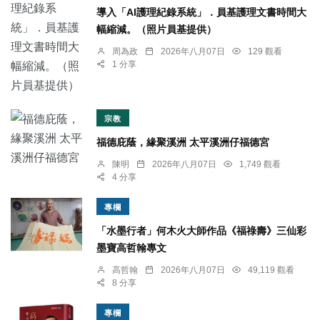
導入「AI護理紀錄系統」．員基護理文書時間大
幅縮減。（照片員基提供）
周為政
2026年八月07日
129 觀看
1 分享
宗教
福德庇蔭，緣聚溪洲 太平溪洲仔福德宮
陳明
2026年八月07日
1,749 觀看
4 分享
專欄
「水墨行者」何木火大師作品《福祿壽》三仙彩
墨寶高哲翰專文
高哲翰
2026年八月07日
49,119 觀看
8 分享
專欄