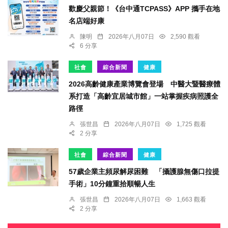
歡慶父親節！《台中通TCPASS》APP 攜手在地
名店端好康
陳明
2026年八月07日
2,590 觀看
6 分享
社會
綜合新聞
健康
2026高齡健康產業博覽會登場 中醫大暨醫療體
系打造「高齡宜居城市館」一站掌握疾病照護全
路徑
張世昌
2026年八月07日
1,725 觀看
2 分享
社會
綜合新聞
健康
57歲企業主頻尿解尿困難 「攝護腺無傷口拉提
手術」10分鐘重拾順暢人生
張世昌
2026年八月07日
1,663 觀看
2 分享