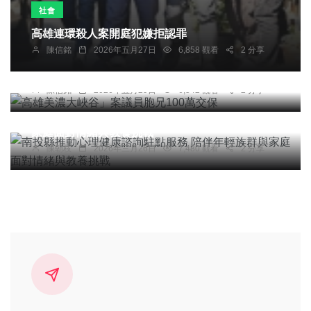
社會
高雄連環殺人案開庭犯嫌拒認罪
陳信銘
2026年五月27日
6,858 觀看
2 分享
社會
高雄美濃大峽谷」案議員胞兄100萬交保
陳信銘
2026年五月29日
6,542 觀看
2 分享
健康
南投縣推動心理健康諮詢駐點服務 陪伴年輕族群與
家庭面對情緒與教養挑戰
陳朝枝
2026年三月26日
7,480 觀看
2 分享