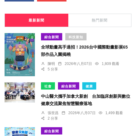
最新新聞
熱門新聞
綜合新聞
科技新知
全球動畫高手過招！2026台中國際動畫影展65
部作品入圍揭曉
陳明
2026年八月07日
1,809 觀看
5 分享
社會
綜合新聞
健康
中山醫大攜手加拿大新創 台加臨床創新與數位
健康交流聚焦智慧醫療落地
張世昌
2026年八月07日
1,499 觀看
2 分享
綜合新聞