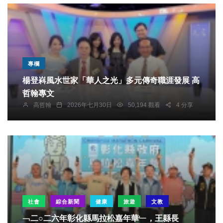
專欄
楊登嵙風水世家「華人之光」多元傳奇職涯發展 高
哲翰專文
高哲翰
2026年七月30日
50,194 觀看
4 分享
社會
綜合新聞
健康
旅遊
文教
﹁二○二六年彰化縣馬拉松嘉年華﹂，王縣長