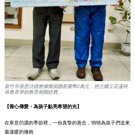
新竹市善恩功德會慷慨捐贈新臺幣2萬元，挹注國立花蓮特
殊教育學校教育相關經費。
【善心傳愛・為孩子點亮希望的光】
在寒意仍濃的季節裡，一份真摯的善念，悄悄為孩子們送來
最溫暖的擁抱