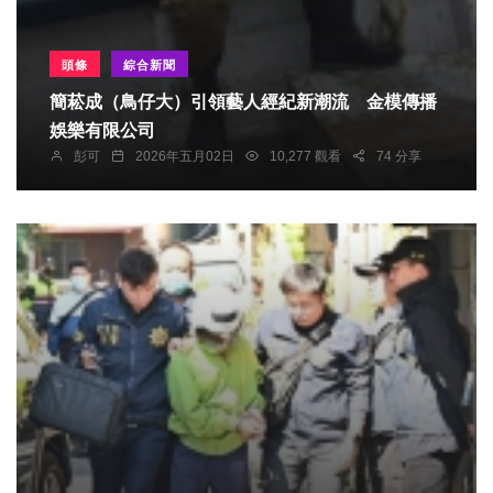
頭條
綜合新聞
簡菘成（鳥仔大）引領藝人經紀新潮流 金模傳播
娛樂有限公司
彭可
2026年五月02日
10,277 觀看
74 分享