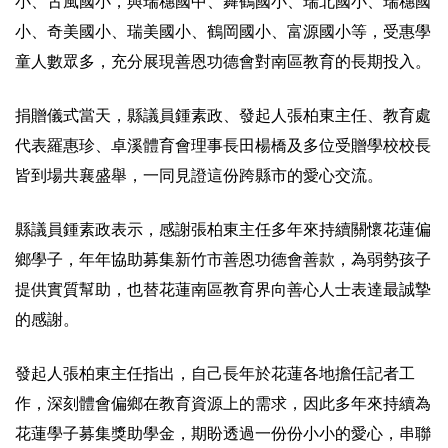
小、古風國小，與瑞穗國中、舞鶴國小、瑞北國小、瑞穗國
小、奇美國小、瑞美國小、鶴岡國小、富源國小等，受惠學
童人數眾多，充分展現善恩功德會對南區教育的長期投入。
捐贈儀式當天，縣議員鍾素政、發起人張柏東主任、教育處
代表羅惠珍、卓溪體育會理事長田楊橋及多位受贈學校校長
皆到場共襄盛舉，一同見證這份跨縣市的愛心交流。
縣議員鍾素政表示，感謝張柏東主任多年來持續關懷花蓮偏
鄉學子，年年協助募集新竹市善恩功德會善款，為弱勢孩子
提供實質幫助，也替花蓮南區教育界向善心人士表達最誠摯
的感謝。
發起人張柏東主任指出，自己長年於花蓮各地擔任記者工
作，深刻體會偏鄉在教育資源上的需求，因此多年來持續為
花蓮學子募集獎助學金，期盼透過一份份小小的愛心，串聯