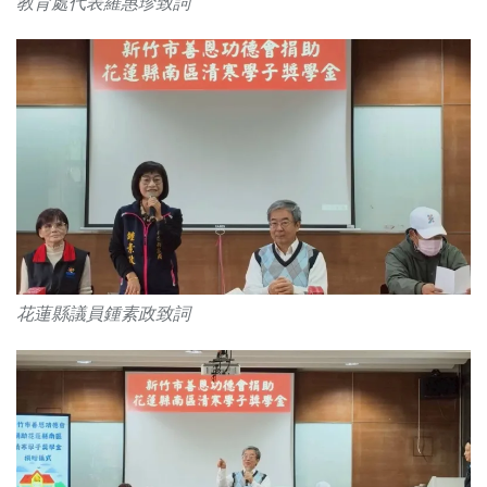
教育處代表羅惠珍致詞
花蓮縣議員鍾素政致詞