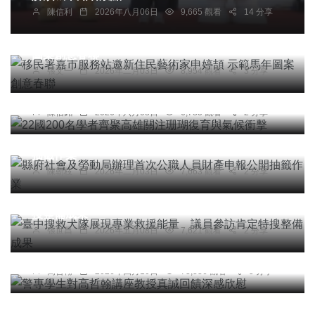
陳信利
2026年八月06日
9,665 觀看
14 分享
綜合新聞
移民署嘉市服務站邀新住民藝術家申婷頡 示範馬年
圖案創意春聯
張文一
2026年二月03日
8,954 觀看
3 分享
綜合新聞
22國200名學者齊聚高雄關注珊瑚復育與氣候衝擊
陳信銘
2026年六月08日
6,785 觀看
2 分享
綜合新聞
縣府社會及勞動局辦理首次公職人員財產申報公開
抽籤作業
陳朝枝
2026年二月03日
7,663 觀看
2 分享
社會
綜合新聞
臺中搜救犬隊展現專業救援能量 議員參訪肯定特
搜整備成果
張世昌
2026年五月08日
7,621 觀看
2 分享
專欄
警專學生對高哲翰講座教授真誠回饋深感欣慰
高哲翰
2026年四月10日
73,336 觀看
5 分享