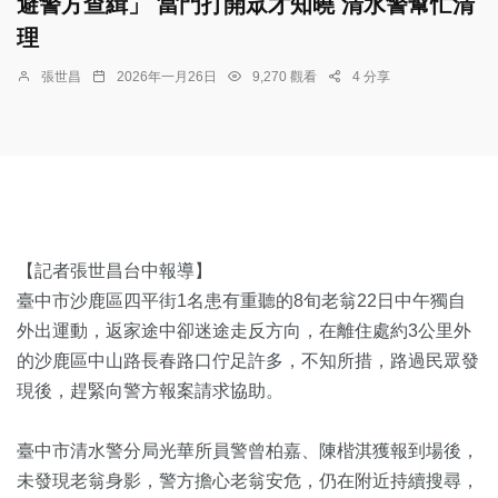
避警方查緝」 當門打開眾才知曉 清水警幫忙清
理
張世昌
2026年一月26日
9,270 觀看
4 分享
【記者張世昌台中報導】
臺中市沙鹿區四平街1名患有重聽的8旬老翁22日中午獨自
外出運動，返家途中卻迷途走反方向，在離住處約3公里外
的沙鹿區中山路長春路口佇足許多，不知所措，路過民眾發
現後，趕緊向警方報案請求協助。
臺中市清水警分局光華所員警曾柏嘉、陳楷淇獲報到場後，
未發現老翁身影，警方擔心老翁安危，仍在附近持續搜尋，