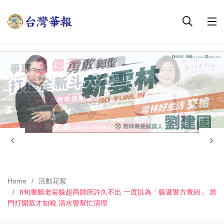
Home
活動花絮
8旬重聽老翁躲超商厠所許久不出 一度以為「躲避警方查緝」 當
門打開眾才知曉 清水警幫忙清理