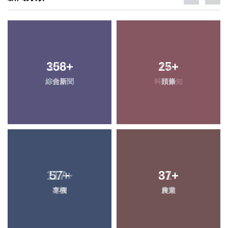
106
358
+
+
17
25
+
+
綜合新聞
健康
科技新知
頭條
117
57
+
+
81
37
+
+
文教
專欄
旅遊
農業