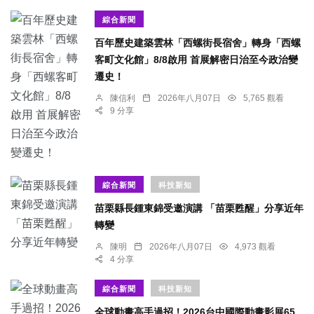
綜合新聞
百年歷史建築雲林「西螺街長宿舍」轉身「西螺
客町文化館」8/8啟用 首展解密日治至今政治變
遷史！
陳信利
2026年八月07日
5,765 觀看
9 分享
綜合新聞
科技新知
苗栗縣長鍾東錦受邀演講 「苗栗甦醒」分享近年
轉變
陳明
2026年八月07日
4,973 觀看
4 分享
綜合新聞
科技新知
全球動畫高手過招！2026台中國際動畫影展65