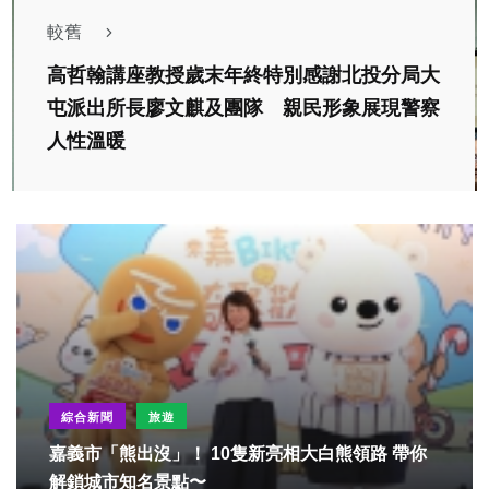
較舊
高哲翰講座教授歲末年終特別感謝北投分局大
屯派出所長廖文麒及團隊 親民形象展現警察
人性溫暖
綜合新聞
旅遊
嘉義市「熊出沒」！ 10隻新亮相大白熊領路 帶你
解鎖城市知名景點〜