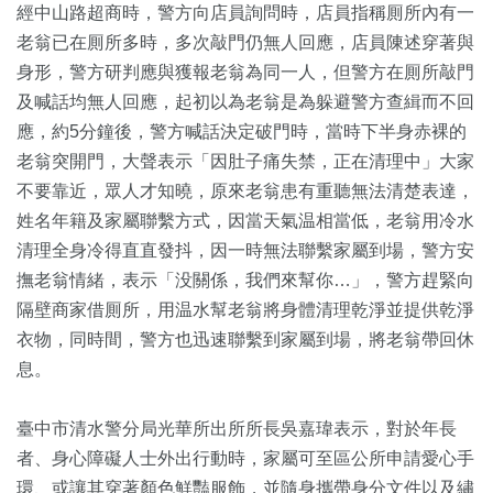
經中山路超商時，警方向店員詢問時，店員指稱厠所內有一
老翁已在厠所多時，多次敲門仍無人回應，店員陳述穿著與
身形，警方研判應與獲報老翁為同一人，但警方在厠所敲門
及喊話均無人回應，起初以為老翁是為躲避警方查緝而不回
應，約5分鐘後，警方喊話決定破門時，當時下半身赤裸的
老翁突開門，大聲表示「因肚子痛失禁，正在清理中」大家
不要靠近，眾人才知曉，原來老翁患有重聽無法清楚表達，
姓名年籍及家屬聯繫方式，因當天氣温相當低，老翁用冷水
清理全身冷得直直發抖，因一時無法聯繫家屬到場，警方安
撫老翁情緒，表示「没關係，我們來幫你…」，警方趕緊向
隔壁商家借厠所，用温水幫老翁將身體清理乾淨並提供乾淨
衣物，同時間，警方也迅速聯繫到家屬到場，將老翁帶回休
息。
臺中市清水警分局光華所出所所長吳嘉瑋表示，對於年長
者、身心障礙人士外出行動時，家屬可至區公所申請愛心手
環、或讓其穿著顏色鮮豔服飾，並隨身攜帶身分文件以及繡