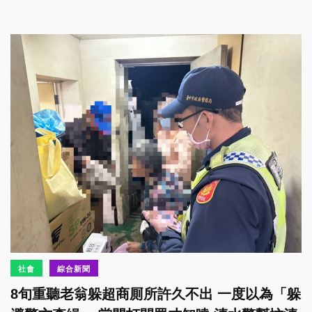
社會
綜合新聞
8旬重聽老翁躲超商厠所許久不出 一度以為「躲