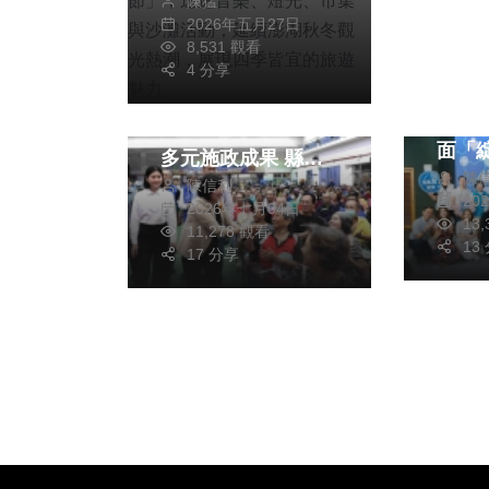
陳猛
BIKE訪世界最美麗
2026年五月27日
海灣 今年澎管處持
8,531 觀看
旅遊
綜合新聞
續推動兩大品牌賽
4 分享
「20
2026雲林縣政說明
事，包括「澎湖跳島
節」
會-台西場 細數展現
101K自行車活動」
面「綻
多元施政成果 縣長
及「菊島澎湖跨海馬
陳
Blo
陳信利
張麗善：逐步撕掉
20
拉松」，邀請全台車
2026年七月04日
術探
「又老又窮」標籤
13
11,278 觀看
友、跑友與國際旅
13
朝向永續宜居農工商
17 分享
客，在最舒服的秋
科技城邁進！
季，一起來感受菊島
魅力。除了運動賽事
外，澎管處也將辦理
「2026澎大海沙灘
音樂祭」，以及
「2026澎湖追風音