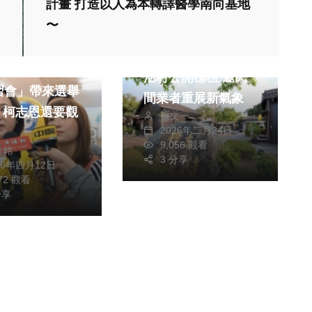
計畫 打造以人為本轉譯醫學南向基地
〜
綜合新聞
林鐵及文資處檜意森
聞
活村公開標租 邀民
習會」帶來選舉
間業者重展新氣象
? 柯志恩還要觀
張文一
2026年二月24日
9,056 觀看
信銘
3 分享
26年四月12日
472 觀看
分享