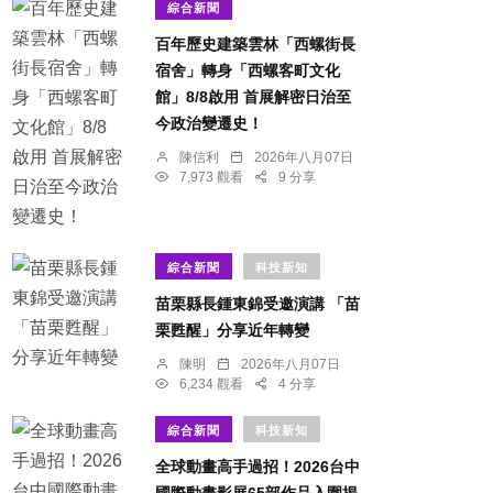
綜合新聞
百年歷史建築雲林「西螺街長
宿舍」轉身「西螺客町文化
館」8/8啟用 首展解密日治至
今政治變遷史！
陳信利
2026年八月07日
7,973 觀看
9 分享
綜合新聞
科技新知
苗栗縣長鍾東錦受邀演講 「苗
栗甦醒」分享近年轉變
陳明
2026年八月07日
6,234 觀看
4 分享
綜合新聞
科技新知
全球動畫高手過招！2026台中