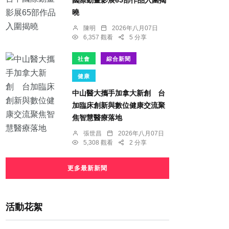
國際動畫影展65部作品入圍揭
曉
陳明
2026年八月07日
6,357 觀看
5 分享
社會
綜合新聞
健康
中山醫大攜手加拿大新創 台
加臨床創新與數位健康交流聚
焦智慧醫療落地
張世昌
2026年八月07日
5,308 觀看
2 分享
更多最新新聞
活動花絮