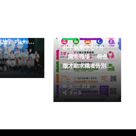
文教
26嘉義藝術
5月登場 城市全
社會
綜合新聞
放」 Pikmin
朴子就業中心7月
信利
om開啟城市藝
26年四月18日
「開箱職場」 特色
索之旅！
,355 觀看
徵才助求職者告別盲
 分享
任禮清
投
2026年七月06日
6,335 觀看
3 分享