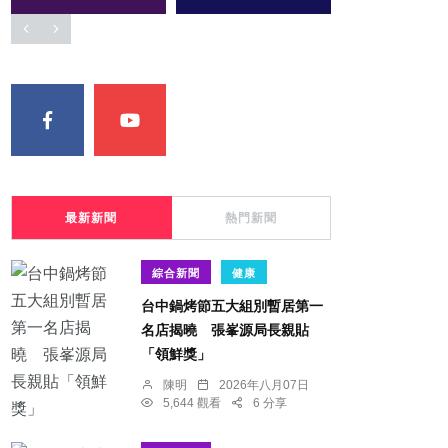
最新新聞
熱門新聞
綜合新聞
健康
台中鍋烤節五大組別暫居第一
名店揭曉 張峯源局長親貼
「領鮮獎」
陳明
2026年八月07日
5,644 觀看
6 分享