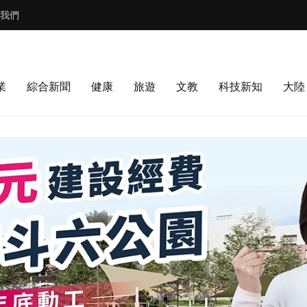
我們
業
綜合新聞
健康
旅遊
文教
科技新知
大陸