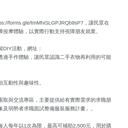
orms.gle/tmMhiSLGPJRQb9sP7，讓民眾在
障按摩體驗，以實際行動支持視障朋友就業。
DIY活動，網址：
HtRkf8RZ8，透過手作體驗，讓民眾認識二手衣物再利用的可能
56
+
農業
動互動性與趣味性。
索取與交流專區，主要提供給有實際需求的求職朋
象及弱勢者求職面試整備服裝服務計畫」。
人每年以1次為限，最高可補助2,500元，用於購