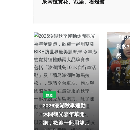
來南投賞花、泡湯、看燈會
綜合新
「鄭
利多
察
陳
20
7,
2 
旅遊
2026澎湖秋季運動
休閒觀光嘉年華開
跑，歡迎一起用雙腳