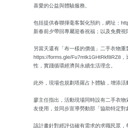
喜愛的公益與體驗服務。
包括提供春聯揮毫客製化預約，網址：https://f
新春前夕帶回專屬迎春祝福；以及免費視
另當天還有「布一樣的價值」二手衣物重製
https://forms.gle/Fu7mtk1G
2
+
126
+
164
+
性，實踐循環經濟與永續生活理念。
大陸
旅遊
健康
此外，現場也規劃塔羅占卜體驗，增添活
廖主任指出，活動現場同時設有二手衣物
290
+
37
+
85
+
友使用，並同步宣導勞動部「協助特定對
社會
頭條
專欄
該計畫針對經評估確有需求的求職民眾，每