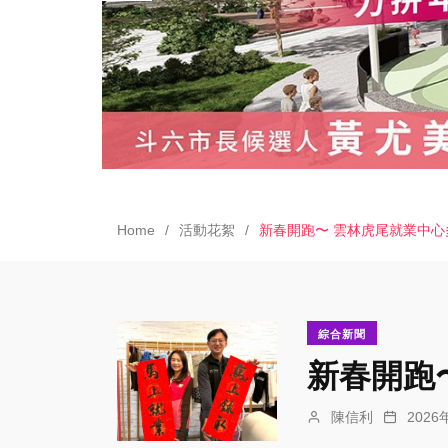
Home
活動花絮
新春開跑〜 雲林虎尾就業中
綜合新聞
新春開跑
陳信利
202