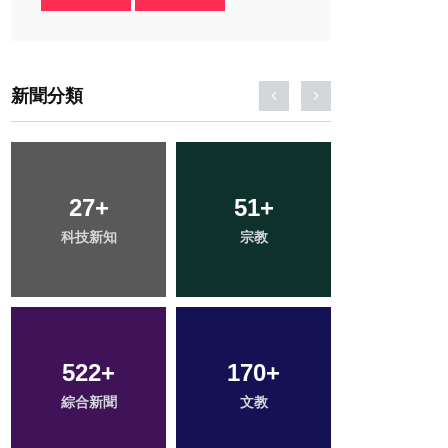
新聞分類
27
2
+
+
126
51
+
+
164
+
科技新知
大陸
宗教
旅遊
健康
522
304
+
+
170
39
+
+
89
+
綜合新聞
社會
文教
頭條
專欄