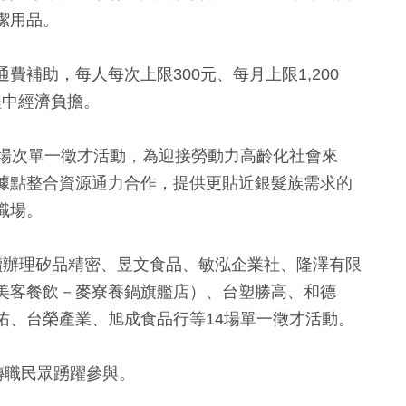
潔用品。
補助，每人每次上限300元、每月上限1,200
程中經濟負擔。
8場次單一徵才活動，為迎接勞動力高齡化社會來
據點整合資源通力合作，提供更貼近銀髮族需求的
職場。
續辦理矽品精密、昱文食品、敏泓企業社、隆澤有限
美客餐飲－麥寮養鍋旗艦店）、台塑勝高、和德
佑、台榮產業、旭成食品行等14場單一徵才活動。
轉職民眾踴躍參與。