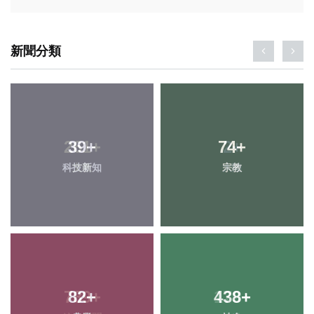
新聞分類
261
39
+
+
74
2
+
+
科技新知
文教
宗教
大陸
789
82
+
+
438
179
+
+