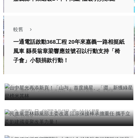
較舊
一通電話啟動368工程 20年來嘉義一路相挺紙
風車 縣長翁章梁響應並號召以行動支持「椅
子會」小額捐款行動！
健康
台中星光再添新頁！「山与」首度摘星、「澀」新
獲綠星登榜米其林
綜合新聞
陳明
2026年七月22日
6,801 觀看
5 分享
民進黨雲林縣黨部主委改選 江宗保接棒承擔重任
攜手立委劉建國凝聚改革力量！
陳信利
2026年五月24日
13,312 觀看
15 分享
社會
綜合新聞
旅遊
大甲媽遶境受國際關注 中市結合越捷航空媒體踩線
拓展海外觀光
綜合新聞