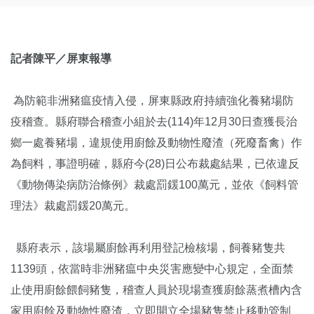
記者陳平／屏東報導
為防範非洲豬瘟疫情入侵，屏東縣政府持續強化養豬場防
疫稽查。縣府聯合稽查小組於去(114)年12月30日查獲長治
鄉一處養豬場，違規使用廚餘及動物性廢渣（死廢畜禽）作
為飼料，事證明確，縣府今(28)日公布裁處結果，已依違反
《動物傳染病防治條例》裁處罰鍰100萬元，並依《飼料管
理法》裁處罰鍰20萬元。
縣府表示，該場屬廚餘再利用登記檢核場，飼養豬隻共
1139頭，依當時非洲豬瘟中央災害應變中心規定，全面禁
止使用廚餘餵飼豬隻，稽查人員於現場查獲廚餘蒸煮槽內含
家用廚餘及動物性廢渣，立即開立全場豬隻禁止移動管制