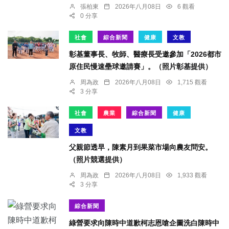
張柏東
2026年八月08日
6 觀看
0 分享
社會
綜合新聞
健康
文教
彰基董事長、牧師、醫療長受邀參加「2026都市
原住民慢速壘球邀請賽」。（照片彰基提供）
周為政
2026年八月08日
1,715 觀看
3 分享
社會
農業
綜合新聞
健康
文教
父親節透早，陳素月到果菜市場向農友問安。
（照片競選提供）
周為政
2026年八月08日
1,933 觀看
3 分享
綜合新聞
綠營要求向陳時中道歉柯志恩嗆企圖洗白陳時中