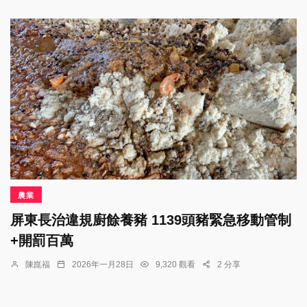
農業
屏東長治違規廚餘養豬 1139頭豬緊急移動管制
+開罰百萬
陳崑福
2026年一月28日
9,320 觀看
2 分享