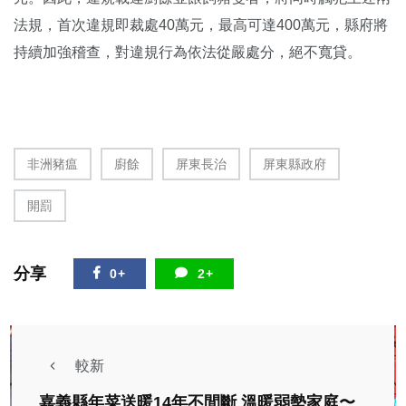
法規，首次違規即裁處40萬元，最高可達400萬元，縣府將
持續加強稽查，對違規行為依法從嚴處分，絕不寬貸。
非洲豬瘟
廚餘
屏東長治
屏東縣政府
開罰
分享
0+
2+
較新
嘉義縣年菜送暖14年不間斷 溫暖弱勢家庭〜