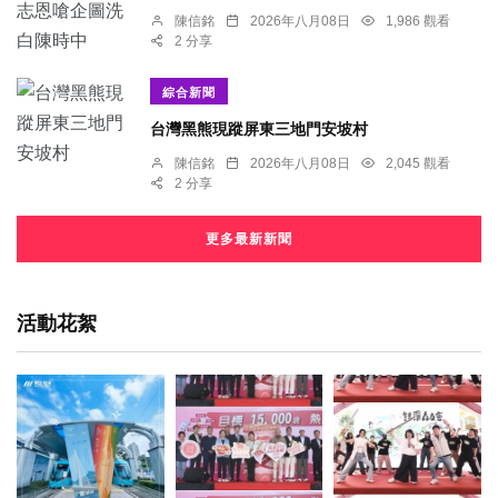
陳信銘
2026年八月08日
1,986 觀看
2 分享
綜合新聞
台灣黑熊現蹤屏東三地門安坡村
陳信銘
2026年八月08日
2,045 觀看
2 分享
更多最新新聞
活動花絮