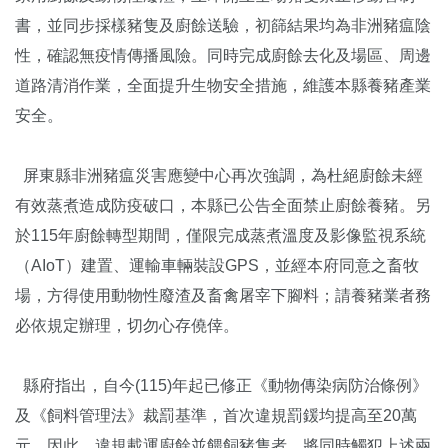
書，並同步採樣豬隻及廚餘送驗，初篩結果均為非洲豬瘟陰
性，確認無疫情傳播風險。同時完成廚餘去化及場區、周邊
道路清消作業，全面提升生物安全措施，維護本縣養豬產業
安全。
屏東縣非洲豬瘟災害應變中心再次強調，為杜絕廚餘未經
有效蒸煮造成防疫破口，本縣已公告全面禁止廚餘養豬。另
於115年廚餘轉型期間，僅限完成蒸煮溫度及影像監視系統
（AIoT）建置、運輸車輛裝設GPS，並經本府同意之畜牧
場，方得使用動物性廢渣及畜禽屠宰下腳料；請養豬業者務
必依規定辦理，切勿心存僥倖。
縣府指出，自今(115)年起已修正《動物傳染病防治條例》
及《飼料管理法》裁罰基準，首次違規罰鍰均提高至20萬
元。因此，違規載運廚餘並餵飼豬隻者，將同時觸犯上述兩