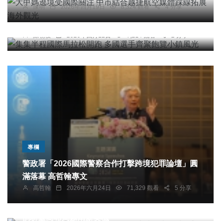
陳明
2026年四月19日
8,324 觀看
4 分享
集集半程國際馬拉松開跑 多國選手齊聚飽覽小鎮風
光
陳朝枝
2026年四月12日
7,214 觀看
2 分享
專欄
警政署「2026國際警察合作打擊跨境犯罪論壇」圓
滿落幕 高哲翰專文
高哲翰
2026年六月24日
71,329 觀看
5 分享
社會
綜合新聞
旅遊
文教
中市工策會「與大使有約」登場 前駐越代表石瑞琦
剖析臺商布局越南新契機