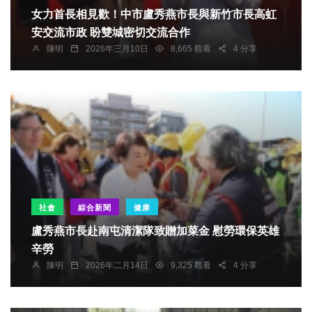
女力首長相見歡！中市盧秀燕市長與新竹市長高虹
安交流市政 盼雙城密切交流合作
陳明
2026年三月10日
8,665 觀看
4 分享
社會
綜合新聞
健康
盧秀燕市長赴南屯清潔隊致贈加菜金 慰勞環保英雄
辛勞
陳明
2026年二月14日
9,325 觀看
4 分享