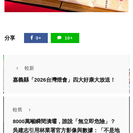
分享
0+
10+
較新
嘉義縣「2026台灣燈會」四大好康大放送！
較舊
8000萬噸瞬間潰壩，誰說「無立即危險」？
吳建志引用林業署官方影像與數據：「不是地