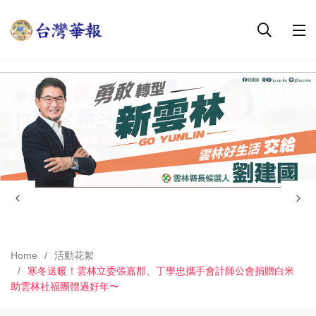
Home
活動花絮
寒冬送暖！雲林立委張嘉郡、丁學忠攜手會計師公會捐贈白米
助雲林社福團體過好年〜