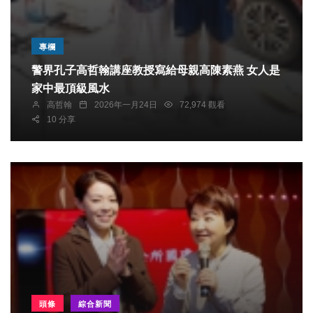
專欄
警界孔子高哲翰講座教授寫給母親高陳素燕 女人是
家中最頂級風水
高哲翰
2026年一月24日
72,974 觀看
10 分享
頭條
綜合新聞