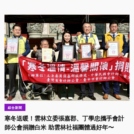
綜合新聞
寒冬送暖！雲林立委張嘉郡、丁學忠攜手會計
師公會捐贈白米 助雲林社福團體過好年〜