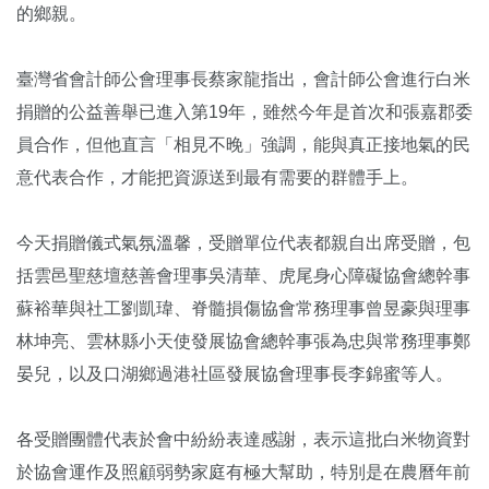
的鄉親。
臺灣省會計師公會理事長蔡家龍指出，會計師公會進行白米
捐贈的公益善舉已進入第19年，雖然今年是首次和張嘉郡委
員合作，但他直言「相見不晚」強調，能與真正接地氣的民
意代表合作，才能把資源送到最有需要的群體手上。
今天捐贈儀式氣氛溫馨，受贈單位代表都親自出席受贈，包
括雲邑聖慈壇慈善會理事吳清華、虎尾身心障礙協會總幹事
蘇裕華與社工劉凱瑋、脊髓損傷協會常務理事曾昱豪與理事
林坤亮、雲林縣小天使發展協會總幹事張為忠與常務理事鄭
晏兒，以及口湖鄉過港社區發展協會理事長李錦蜜等人。
各受贈團體代表於會中紛紛表達感謝，表示這批白米物資對
於協會運作及照顧弱勢家庭有極大幫助，特別是在農曆年前