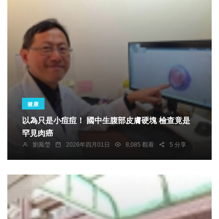
健康
以為只是小痘痘！ 國中生腹部皮膚硬塊 檢查竟是
罕見肉癌
劉鳳瑩
2026年四月01日
8,085 觀看
5 分享