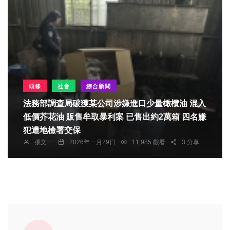
頭條
社會
綜合新聞
法務部調查局破獲某公司涉嫌進口少量橄欖油 混入
低價芥花油 販售牟取暴利案 已售出約2萬箱 四名嫌
犯遭地檢署交保
張文一
2026年一月29日
11,985 觀看
3 分享