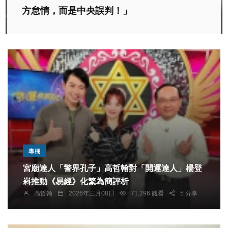
方怠惰，而是中央誤判！」
專欄
宮廟達人「警界孔子」高哲翰對「開運達人」楊登
嵙推動《易經》化繁為簡評析
高哲翰
2026年三月08日
71,296 觀看
5 分享