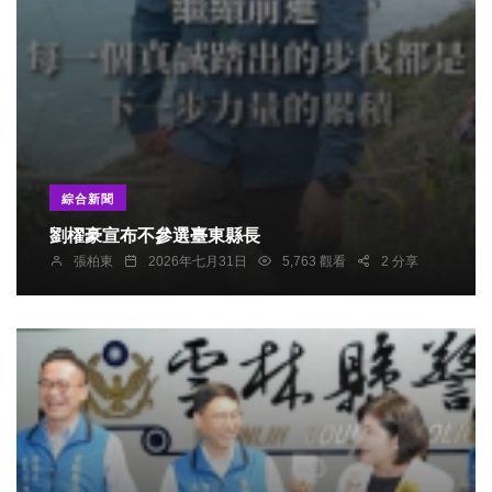
綜合新聞
劉櫂豪宣布不參選臺東縣長
張柏東
2026年七月31日
5,763 觀看
2 分享