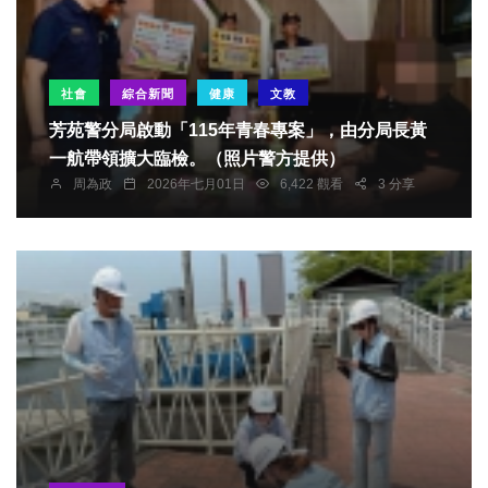
社會
綜合新聞
健康
文教
芳苑警分局啟動「115年青春專案」，由分局長黃
一航帶領擴大臨檢。（照片警方提供）
周為政
2026年七月01日
6,422 觀看
3 分享