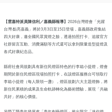
【雲嘉特派員陳信利／嘉義縣報導】
2026台灣燈會「光躍
台灣‧點亮嘉義」將於3月3日至15日登場，嘉義縣政府集結
四大好康，邀全國民眾賞燈之餘，透過拍照打卡、追蹤官方
社群留言互動、消費滿額等方式還可以拿到限量造型提燈及
各式好康紀念品。
縣府社會局規劃具有新住民燈區特色的行李箱小提燈，燈會
期間於新住民燈區現場拍照打卡，在該燈區服務台可領取行
李箱小提燈（每人限領一盞），燈區規劃六大主題燈飾，將
新住民累積的成果及生命軌跡轉化為藝術體驗，展現「共融
共好」的核心價值。
另勞工暨青年發展處「青年創藝燈區」推出限定「迷你燈