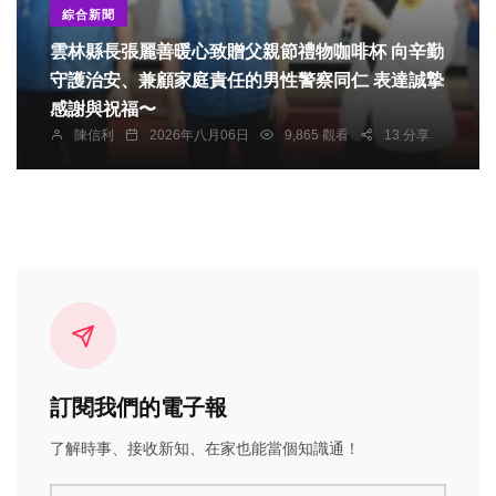
綜合新聞
雲林縣長張麗善暖心致贈父親節禮物咖啡杯 向辛勤
守護治安、兼顧家庭責任的男性警察同仁 表達誠摯
感謝與祝福〜
陳信利
2026年八月06日
9,865 觀看
13 分享
訂閱我們的電子報
了解時事、接收新知、在家也能當個知識通！