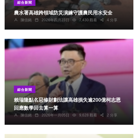
綜合新聞
農水署高雄跨領域防災演練守護農民用水安全
陳信銘
2026年四月23日
7,430 觀看
4 分享
綜合新聞
賴瑞隆點名惡修財劃法讓高雄損失逾200億柯志恩
回應數學回去算一算
陳信銘
2026年一月05日
9,628 觀看
2 分享