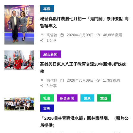
專欄
楊登嵙點評農曆七月初一「鬼門開」祭拜要點 高
哲翰專文
高哲翰
2026年八月09日
48,886 觀看
1 分享
綜合新聞
高雄與日東京八王子教育交流20年新增6所姊妹
校
陳信銘
2026年八月09日
1,793 觀看
3 分享
社會
綜合新聞
健康
旅遊
文教
「2026員林青商潑水節」圓林園登場。（照片公
所提供）