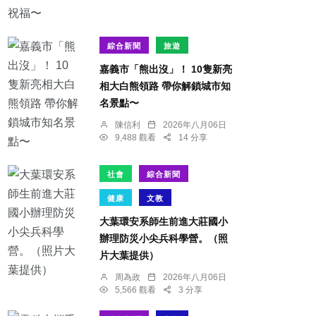
綜合新聞
旅遊
嘉義市「熊出沒」！ 10隻新亮
相大白熊領路 帶你解鎖城市知
名景點〜
陳信利
2026年八月06日
9,488 觀看
14 分享
社會
綜合新聞
健康
文教
大葉環安系師生前進大莊國小
辦理防災小尖兵科學營。（照
片大葉提供）
周為政
2026年八月06日
5,566 觀看
3 分享