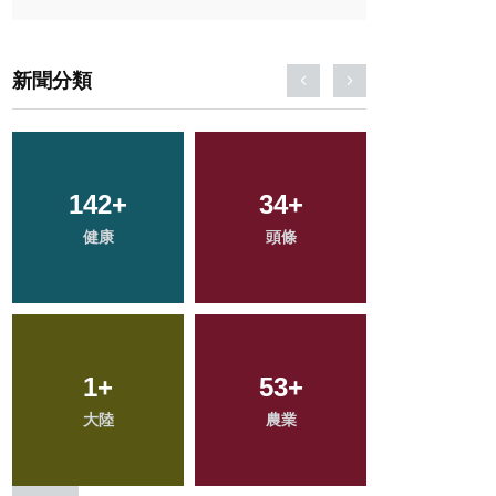
新聞分類
142
23
+
+
109
34
+
+
78
+
科技新知
健康
頭條
旅遊
專欄
47
1
+
+
504
53
+
+
281
+
大陸
宗教
綜合新聞
農業
社會