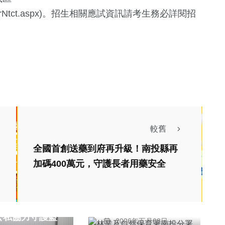
rNtct.aspx
)。招生相關應試資訊請考生務必詳閱招
157
+
文教
較舊
全國首創送藥到府再升級！南投縣再
綜合新聞
加碼400萬元，守護長者用藥安全
林業及自然保育署南
投分署呼籲留給「八
色鳥」媽媽安全的育
新增排氣檢驗
陳信利
雛環境 共同守護森
公私協力守護藍
2026年五月08日
社會
綜合新聞