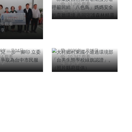
林精靈
11,906 觀看
綜合新聞
健康
文教
13 分享
朝枝
26年四月26日
塲女兒 一步一
大村鄉村東國小通過
125 觀看
 立委楊瓊瓔全
環境部「台美生態學
分享
取為台中市民服
校綠旗認證」。（照
明
周為政
片縣府提供）
26年一月04日
2026年一月05日
514 觀看
10,342 觀看
分享
3 分享