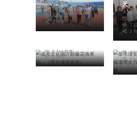
文教
周為政
中小學校長競走。
天
2026年八月05日
社會
成美文化園許願藤花
陳
（照片縣府提供）
5,856 觀看
20
菜市
海來臨。（照片成美
3 分享
7,
腳印
提供）
2 
周為政
力爭
2026年三月21日
陳
務
8,313 觀看
20
4 分享
9,
4 