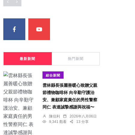
最新新聞
熱門新聞
綜合新聞
雲林縣長張麗善暖心致贈父親
節禮物咖啡杯 向辛勤守護治
安、兼顧家庭責任的男性警察
同仁 表達誠摯感謝與祝福〜
陳信利
2026年八月06日
9,341 觀看
13 分享