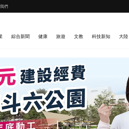
我們
業
綜合新聞
健康
旅遊
文教
科技新知
大陸