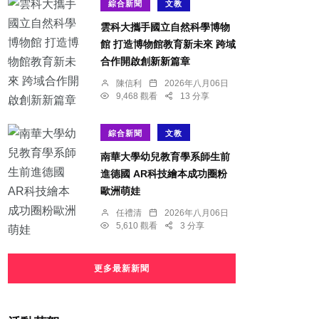
綜合新聞
文教
雲科大攜手國立自然科學博物
館 打造博物館教育新未來 跨域
合作開啟創新新篇章
陳信利
2026年八月06日
9,468 觀看
13 分享
綜合新聞
文教
南華大學幼兒教育學系師生前
進德國 AR科技繪本成功圈粉
歐洲萌娃
任禮清
2026年八月06日
5,610 觀看
3 分享
更多最新新聞