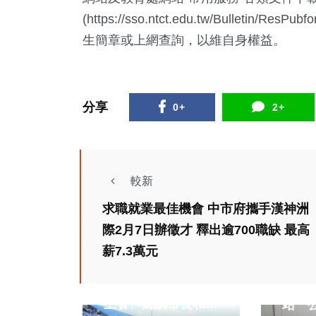
(
https://sso.ntct.edu.tw/Bulletin/ResPubfo
生簡章或上網查詢，以維自身權益。
分享
0+
2+
22
+
109
+
78
+
科技新知
旅遊
專欄
較新
求職就業最佳機會 中市府攜手漢神洲
社會
綜合新聞
際2月7日辦徵才 釋出逾700職缺 最高
健康
文教
47
+
512
+
285
+
薪7.3萬元
健康
﹁彰化縣民運動大
宗教
綜合新聞
社會
社會
綜合新聞
會﹂，王縣長率一級
南投
健康
旅遊
主管、鄉鎮市長和國
站 