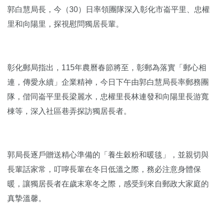
郭白慧局長，今（30）日率領團隊深入彰化市崙平里、忠權
里和向陽里，探視慰問獨居長輩。
彰化郵局指出，115年農曆春節將至，彰郵為落實「郵心相
連，傳愛永續」企業精神，今日下午由郭白慧局長率郵務團
隊，偕同崙平里長梁麗水，忠權里長林連發和向陽里長游寬
棟等，深入社區巷弄探訪獨居長者。
郭局長逐戶贈送精心準備的「養生穀粉和暖毯」，並親切與
長輩話家常，叮嚀長輩在冬日低溫之際，務必注意身體保
暖，讓獨居長者在歲末寒冬之際，感受到來自郵政大家庭的
真摯溫馨。