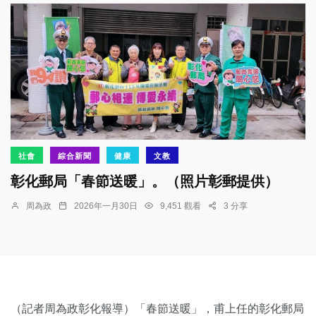
社會
綜合新聞
健康
文教
彰化郵局「春節送暖」。（照片彰郵提供）
周為政
2026年一月30日
9,451 觀看
3 分享
（記者周為政彰化報導）「春節送暖」，甫上任的彰化郵局