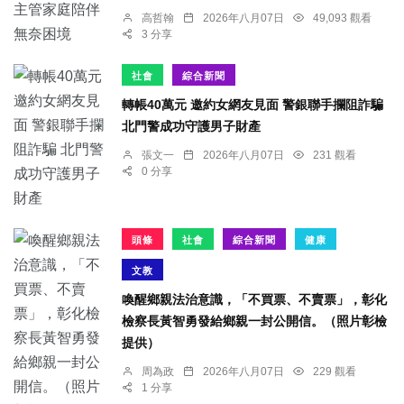
高哲翰
2026年八月07日
49,093 觀看
3 分享
社會
綜合新聞
轉帳40萬元 邀約女網友見面 警銀聯手攔阻詐騙
北門警成功守護男子財產
張文一
2026年八月07日
231 觀看
0 分享
頭條
社會
綜合新聞
健康
文教
喚醒鄉親法治意識，「不買票、不賣票」，彰化
檢察長黃智勇發給鄉親一封公開信。（照片彰檢
提供）
周為政
2026年八月07日
229 觀看
1 分享