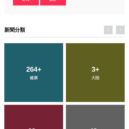
新聞分類
264
892
+
+
292
3
+
+
綜合新聞
健康
大陸
文教