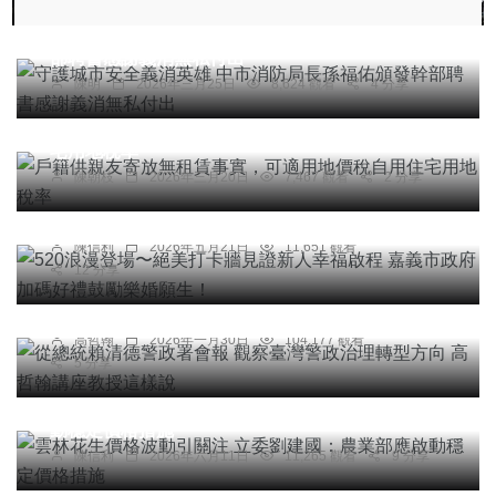
守護城市安全義消英雄 中市消防局長孫福佑頒發幹
部聘書感謝義消無私付出
陳明
2026年三月25日
8,624 觀看
4 分享
綜合新聞
戶籍供親友寄放無租賃事實，可適用地價稅自用住
宅用地稅率
綜合新聞
陳朝枝
2026年三月20日
7,467 觀看
2 分享
520浪漫登場〜絕美打卡牆見證新人幸福啟程 嘉義
市政府加碼好禮鼓勵樂婚願生！
陳信利
2026年五月21日
11,651 觀看
專欄
12 分享
從總統賴清德警政署會報 觀察臺灣警政治理轉型方
向 高哲翰講座教授這樣說
高哲翰
2026年一月30日
104,177 觀看
5 分享
農業
雲林花生價格波動引關注 立委劉建國：農業部應啟
動穩定價格措施
陳信利
2026年六月11日
11,265 觀看
9 分享
綜合新聞
文教
校園講座遭學生質疑變商業業配？國立嘉義高中學