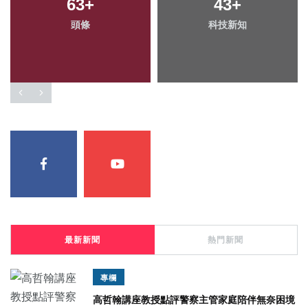
63
92
+
+
146
43
+
+
頭條
農業
科技新知
專欄
最新新聞
熱門新聞
專欄
高哲翰講座教授點評警察主管家庭陪伴無奈困境