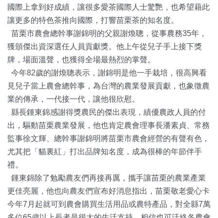
國際上拿到好成績，讓很多愛茶國際人士驚艷，也希望藉此
讓更多的特色茶推向國際，打響苗栗茶的知名度。
苗栗市農會總幹事
謝錦明
的父親謝煥聰，從事農務35年，
獲頒傑出資深選任人員貢獻獎。他上午從兒子手上接下獎
牌，場面溫聲，也獲得全場最熱烈的掌聲。
今年82歲的
謝煥聰
表示，謝錦明是他一手栽培，很高興看
見兒子當上農會總幹事，為台灣的農業發展貢獻，也象徵農
業的傳承，一代接一代，讓他很欣慰。
縣長鍾東錦感謝得獎農民的傑出表現，績優農政人員的付
出，驅動苗栗農業發展，他也肯定農會理事長潘素貞、常務
監事徐文輝、總幹事謝錦明將苗栗市農會經營的有聲有色，
尤其把「貓裏紅」打出品牌知名度，成為很棒的年節伴手
禮。
鍾東錦除了勉勵農友們再接再厲，攜手讓苗栗的農業產業
更佳亮麗，他也向農友們宣布好消息指出，苗栗敬老愛心卡
今年7月起就可到農會購買生活用品或農特產品，對全縣7萬
多位65歲以上長者是很大的生活支持，相信也可活絡各農會