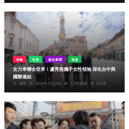
頭條
社會
綜合新聞
旅遊
女力串聯全世界！盧秀燕攜手女性領袖 深化台中與
國際連結
陳明
2026年六月14日
7,708 觀看
4 分享