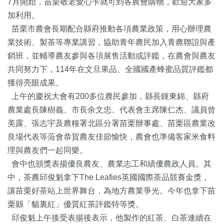
7月開始，苗栗敬老愛心卡就可到各農會購物，歡迎大家多
加利用。
苗栗市農會長期配合縣府推動各項農業政策，用心辦理農
業技術、製茶等專業講習，協助青年農民加入青農聯誼與產
銷班，並輔導農友參與各項展售活動或評鑑，在農會與農友
共同努力下，114年在文旦果品、全國國產蜂蜜品質評鑑都
獲得亮眼成果。
上午的慶祝大會有200多位農民參加，縣長鍾東錦、縣府
農業處長陳樹義、市長余文忠、代表會主席陳仁杰、議員曾
美露、張志宇及農糧署北區分署苗栗辦事處、苗栗區農業改
良場代表等蒞會恭賀農友佳節愉快，農會也準備客家米食料
理與農友們一起同樂。
會中也頒獎表揚優良農友、農業志工和績優農政人員。
其
中，
茶農邱俊魁拿下The Leafies英國國際茶品競賽金獎，
讓苗栗好茶站上世界舞台，為地方農業爭光。今年也拿下苗
栗縣
「貓裏紅」
優質紅茶評鑑特等獎。
邱俊魁上午接受表揚後表示，他製作的紅茶、白茶連續在