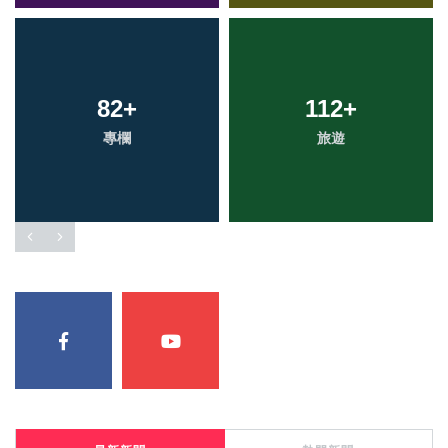
82
+
112
+
專欄
旅遊