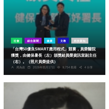
社會
綜合新聞
健康
文教
科技新知
「台灣50優良SMART應用程式」競賽，員榮醫院
獲獎，由健保暑長（左）頒獎給員榮資訊室副主任
（右）。（照片員榮提供）
周為政
2026年四月17日
9,754 觀看
4 分享