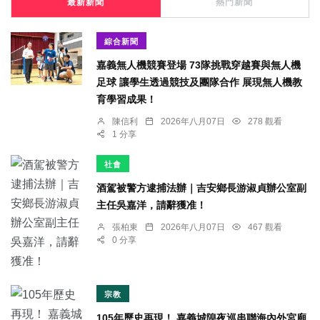
最新新聞
熱門新聞
綜合新聞
嘉義無人機競賽登場 73隊挑戰穿越賽與無人機
足球 讓學生透過競技及團隊合作 展現無人機教
育學習成果！
陳信利
2026年八月07日
278 觀看
1 分享
社會
酒駕被警方逮捕法辦｜吉安鄉長游淑貞辦公室副
主任吳嘉洋，請辭獲准！
張柏東
2026年八月07日
467 觀看
0 分享
宗教
105年歷史再現！ 嘉義城隍夜巡串聯海內外宮廟