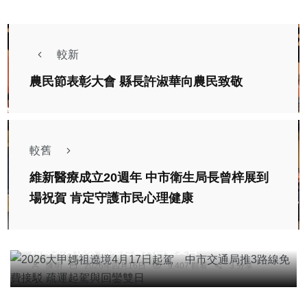
較新
農民節表彰大會 縣長許淑華向農民致敬
較舊
維新醫療成立20週年 中市衛生局長曾梓展到
場祝賀 肯定守護市民心理健康
社會
宗教
綜合新聞
旅遊
2026大甲媽祖遶境4月17日起駕 中市交通局推3
路線免費接駁 疏運起駕與回鑾雙日
陳明
2026年四月16日
9,407 觀看
3 分享