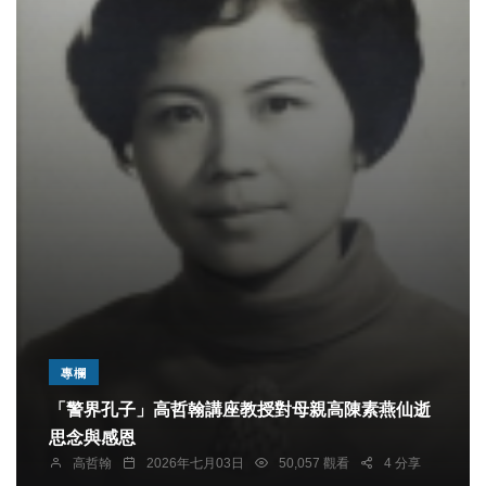
專欄
「警界孔子」高哲翰講座教授對母親高陳素燕仙逝
思念與感恩
高哲翰
2026年七月03日
50,057 觀看
4 分享