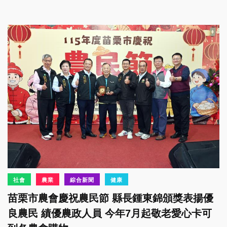
社會
農業
綜合新聞
健康
苗栗市農會慶祝農民節 縣長鍾東錦頒獎表揚優
良農民 績優農政人員 今年7月起敬老愛心卡可