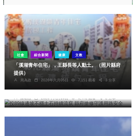
社會
綜合新聞
健康
文教
「溪湖青年住宅」，王縣長等人動土。（照片縣府
提供）
頭條
旅遊
周為政
2026年六月05日
7,151 觀看
3 分享
投89線邊坡不穩土石持續流竄 縣府搶修守護用路安
全
陳朝枝
2026年六月16日
6,472 觀看
2 分享