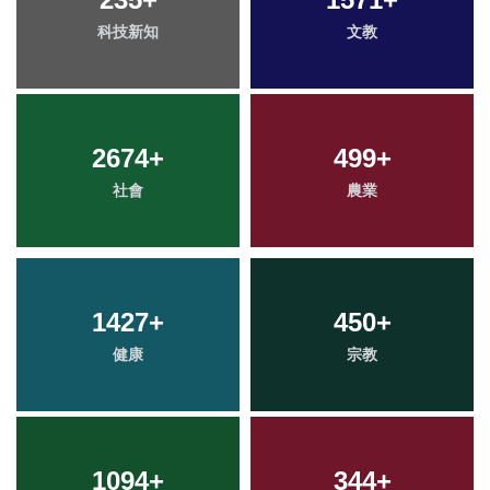
科技新知
文教
2674
+
499
+
社會
農業
1427
+
450
+
健康
宗教
1094
+
344
+