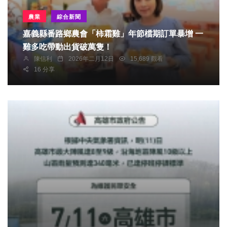
農業
綜合新聞
嘉義縣番路鄉農會「柿霜雞」年節檔期訂單暴增 一
雞多吃帶動出貨破萬隻！
陳信利
2026年二月12日
15,689 觀看
16 分享