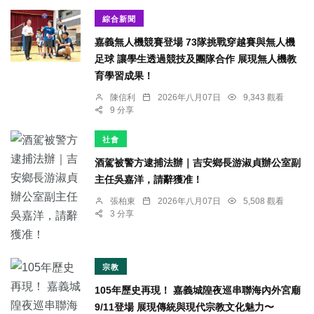
綜合新聞
嘉義無人機競賽登場 73隊挑戰穿越賽與無人機
足球 讓學生透過競技及團隊合作 展現無人機教
育學習成果！
陳信利
2026年八月07日
9,343 觀看
9 分享
社會
酒駕被警方逮捕法辦｜吉安鄉長游淑貞辦公室副
主任吳嘉洋，請辭獲准！
張柏東
2026年八月07日
5,508 觀看
3 分享
宗教
105年歷史再現！ 嘉義城隍夜巡串聯海內外宮廟
9/11登場 展現傳統與現代宗教文化魅力〜