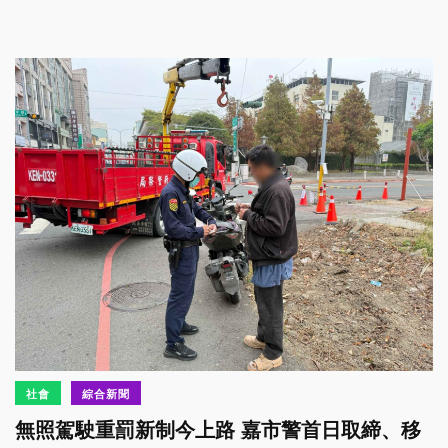
社會
綜合新聞
無照駕駛重罰新制今上路 嘉市警首日取締、移