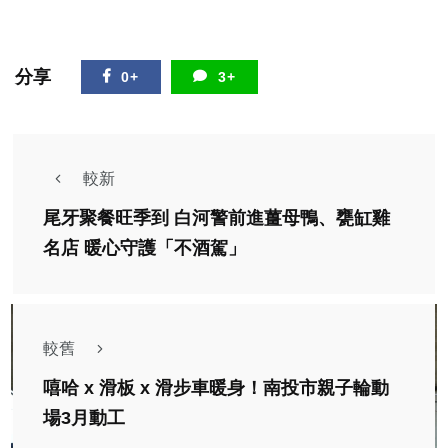
分享
0+
3+
較新
尾牙聚餐旺季到 白河警前進薑母鴨、甕缸雞
名店 暖心守護「不酒駕」
較舊
嘻哈 x 滑板 x 滑步車暖身！南投市親子輪動
場3月動工