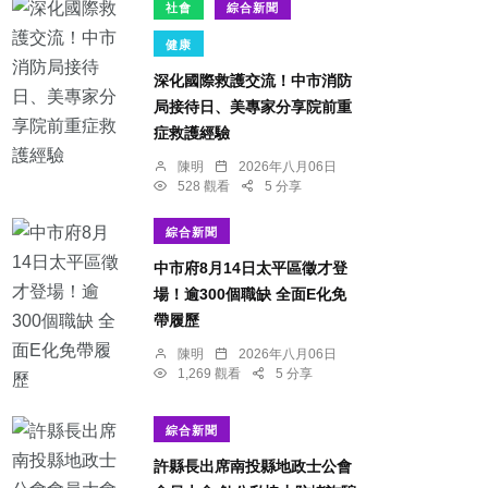
社會
綜合新聞
健康
深化國際救護交流！中市消防
局接待日、美專家分享院前重
症救護經驗
陳明
2026年八月06日
528 觀看
5 分享
綜合新聞
中市府8月14日太平區徵才登
場！逾300個職缺 全面E化免
帶履歷
陳明
2026年八月06日
1,269 觀看
5 分享
綜合新聞
許縣長出席南投縣地政士公會