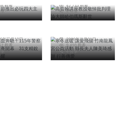
708 觀看
42,733 觀看
士熱血奔馳！
寒冬送暖 讓愛飛揚
分享
5 分享
年警察節籃球錦
竹南龍鳳宮公益活動
開幕 31支精
縣長夫人陳美琦感謝
可
陳明
伍角逐榮耀
行善傳愛
26年三月10日
2026年二月01日
457 觀看
9,410 觀看
分享
4 分享