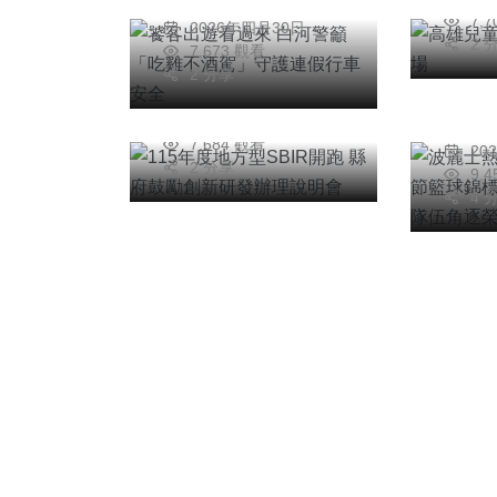
115年度地方型SBIR
蔡俊賢
全
7,
2026年四月30日
波麗
開跑 縣府鼓勵創新
2 
7,673 觀看
115
研發辦理說明會
2 分享
陳朝枝
標賽
2026年四月14日
彭
銳隊
7,684 觀看
20
2 分享
9,
4 