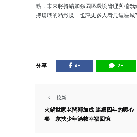
點，未來將持續加強園區環境管理與植栽
持場域的精緻度，也讓更多人看見這座城
213
+
27
+
18
+
分享
0+
2+
社會
頭條
科技新知
社會
綜合新聞
較新
健康
旅遊
綜合新
火鍋世家老闆鄭加成 連續四年的暖心
饕客出遊看過來 白
389
+
36
+
114
+
高雄
餐 家扶少年滿載幸福回憶
河警籲「吃雞不酒
四大
綜合新聞
宗教
健康
綜合新聞
駕」守護連假行車安
陳
頭條
20