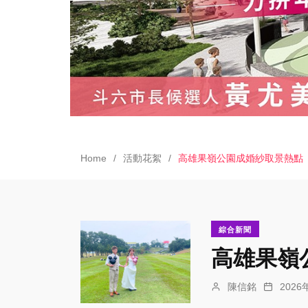
Home
活動花絮
高雄果嶺公園成婚紗取景熱點
綜合新聞
高雄果嶺
陳信銘
202