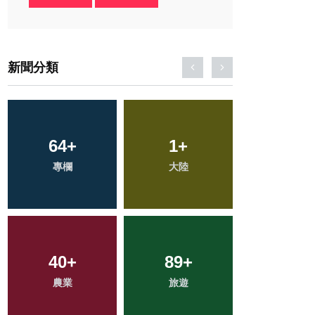
新聞分類
217
64
+
+
27
1
+
+
18
+
專欄
社會
大陸
頭條
科技新知
383
40
+
+
89
35
+
+
112
+
綜合新聞
農業
旅遊
宗教
健康