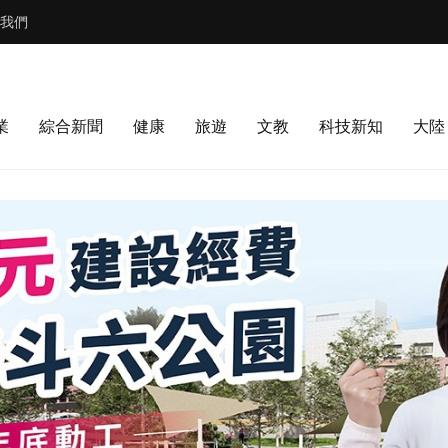
我們
業
綜合新聞
健康
旅遊
文教
科技新知
大陸