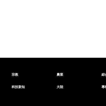
宗教
農業
綜
科技新知
大陸
專