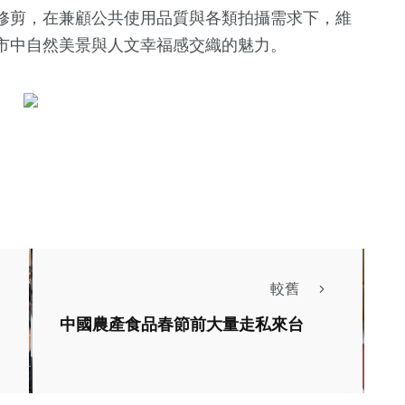
修剪，在兼顧公共使用品質與各類拍攝需求下，維
市中自然美景與人文幸福感交織的魅力。
127
+
文教
專欄
較舊
聞
高哲翰講座教授敬悼
中國農產食品春節前大量走私來台
兒童節推出必玩
批判理論大師哈伯瑪
主場
斯辭世
社會
宗教
信銘
高哲翰
綜合新聞
旅遊
文教
26年三月30日
2026年三月15日