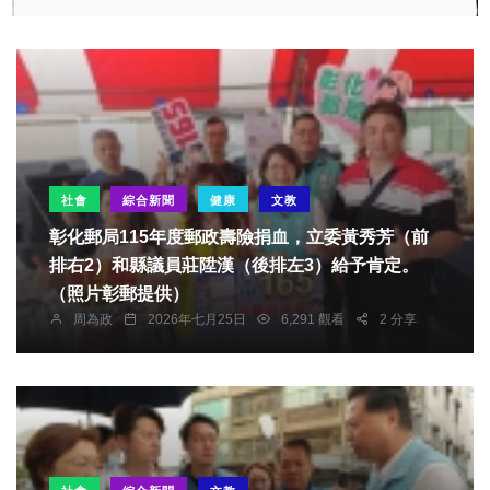
社會
綜合新聞
健康
文教
彰化郵局115年度郵政壽險捐血，立委黃秀芳（前
排右2）和縣議員莊陞漢（後排左3）給予肯定。
（照片彰郵提供）
周為政
2026年七月25日
6,291 觀看
2 分享