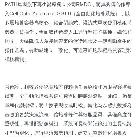
PATH集團旗下再生醫療獨立公司RMDC，將與秀傳合作導
入Cell Cube Automator SG1.0（全自動化培養系統），以
多層培養容器為核心，結合閉鎖式、灌流式單次使用模組與
機器手臂操作，全面取代傳統人工進行幹細胞播種、繼代和
回收，大幅降低人為接觸帶來的污染風險及主觀判斷產生的
操作差異，有助於建立一致化、可追溯細胞製程品質管理和
稽核機制。
秀傳說，相較於傳統實驗室仰賴操作員經驗和肉眼觀察培養
狀態，全自動化培養系統可透過即時感測溫度、ph值、溶氧
量和代謝指標，將「換液與收成時機」轉化為以感測數據為
基礎的智慧決策流程，讓培養條件與細胞品質，具備高度可
重現性，再搭配影像模組，系統可長時間記錄細胞生長軌跡
和型態變化，進行增殖趨勢預測，建立完整數位化培養履