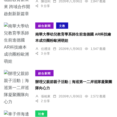
陳信利
2026年八月06日
2,847 觀看
9 分享
綜合新聞
文教
南華大學幼兒教育學系師生前進德國 AR科技繪
本成功圈粉歐洲萌娃
任禮清
2026年八月06日
1,547 觀看
3 分享
綜合新聞
辦理父親節親子活動｜海巡第一二岸巡隊凝聚團
隊向心力
張柏東
2026年八月06日
2,572 觀看
2 分享
社會