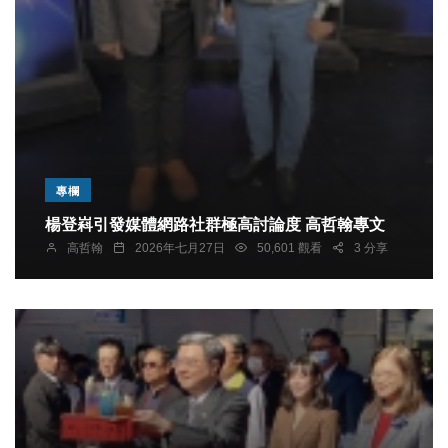
專欄
楊登嵙引發媒體網路社群極高討論度 高哲翰專文
高哲翰
2026年七月27日
50,601 觀看
3 分享