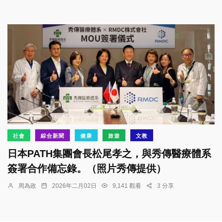
社會
綜合新聞
健康
旅遊
文教
日本PATH集團會長松尾孝之，與秀傳醫療體系
簽署合作備忘錄。（照片秀傳提供）
周為政
2026年二月02日
9,141 觀看
3 分享