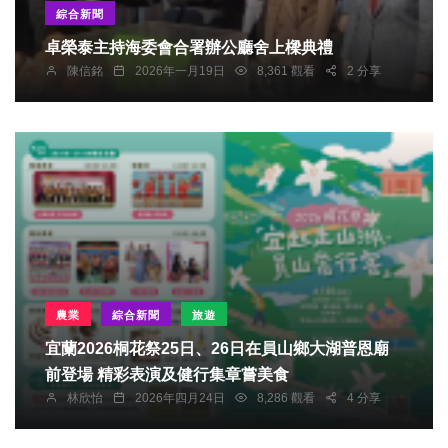
綜合新聞
卓榮泰主持海委會合署辦公廳舍上樑典禮
陳信銘
2026年一月19日
8,361 觀看
2 分享
農業
綜合新聞
旅遊
宜蘭2026桐花祭25日、26日在員山鄉大湖普恩廟
前登場 精彩表演及健行集章嘗美食
林欣怡
2026年四月24日
8,286 觀看
4 分享
社會
綜合新聞
健康
旅遊
心身靈饗宴 台中千人登山嗨翻鐵砧山