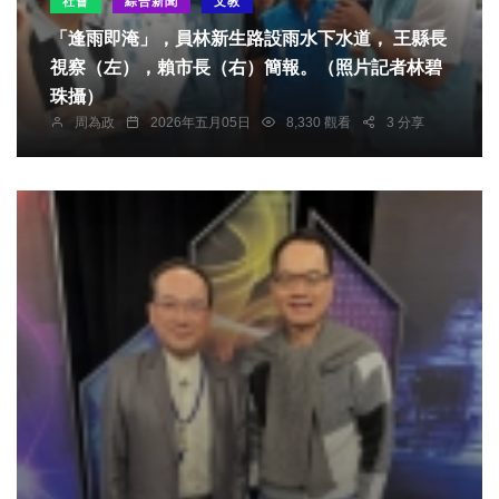
社會
綜合新聞
文教
「逢雨即淹」，員林新生路設雨水下水道， 王縣長
視察（左），賴市長（右）簡報。（照片記者林碧
珠攝）
周為政
2026年五月05日
8,330 觀看
3 分享