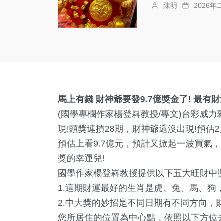
陳明
2026年
馬上有錢 財神爺要發9.7億獎金了! 最
(國學專欄作家楊登嵙教授/專文)台彩
威力
現!頭獎連摃28期，財神爺還沒出現!預估2
預估上看9.7億元，預計又掀起一波買氣
獎的幸運兒!
國學作家楊登嵙教授提供以下五大旺財中獎
1.這期財運最好的生肖是虎、兔、馬、狗，
2.中大獎的妙招是不同日期有不同方向
您所居住的位置為中心點，依照以下方位