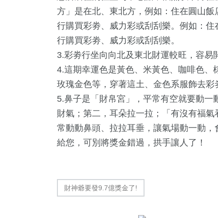
方」是在北、東北方，例如：住在圓山飯
行
購買彩劵、威力彩或刮刮樂。例如：住
行購買彩劵、威力彩或刮刮樂。
3.彩劵行坐向向北及東北財運較旺，容易
4.這期幸運色是
黃色、米黃色、咖啡色、
玫瑰金色等，穿著這土、金色系服飾去彩
5.鼻子是「財帛宮」，平常有空就要動
財氣；第二，耳朵拉一拉；「有沒有福氣
常動動鼻頭、拉拉耳垂，讓氣場動一動，會
780
+
38
+
2
+
給您，可別將獎金錯過，拱手讓人了！
綜合新聞
科技新知
大陸
財神爺要發9.7億獎金了!
59
+
85
+
458
+