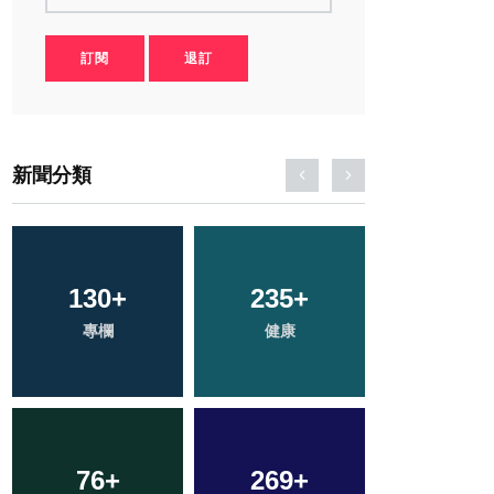
訂閱
退訂
新聞分類
130
792
+
+
235
38
+
+
2
+
綜合新聞
專欄
科技新知
健康
大陸
76
59
+
+
269
85
+
+
458
+