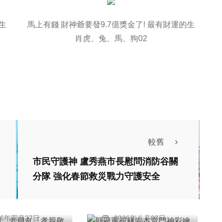
生
馬上有錢 財神爺要發9.7億獎金了! 最有財運的生
肖虎、兔、馬、狗02
較舊
綜合新聞
綜合新聞
市民守護神 盧秀燕市長慰問消防谷關
友聯 老朋友
縣府重視林崇本堂門
分隊 強化春節救災戰力守護安全
親敬老公益唱
神彩繪保存 將邀文
八德首場 桃園
資委員現勘審慎評估
可
陳朝枝
社福館～
26年四月27日
2026年八月03日