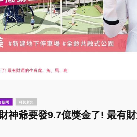
金了! 最有財運的生肖虎、兔、馬、狗
合新聞
科技新知
 財神爺要發9.7億獎金了! 最