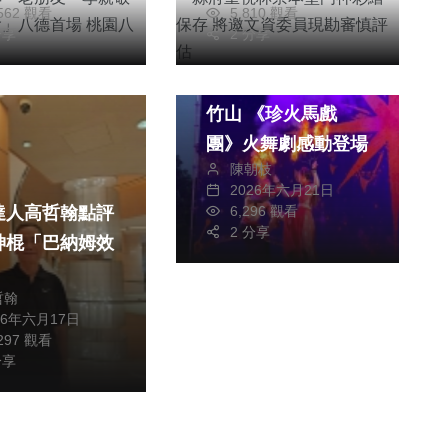
,562 觀看
5,810 觀看
分享
2 分享
綜合新聞
世界級火舞藝術閃耀
竹山 《珍火馬戲
團》火舞劇感動登場
陳朝枝
2026年六月21日
6,296 觀看
達人高哲翰點評
2 分享
神棍「巴納姆效
哲翰
26年六月17日
,297 觀看
分享