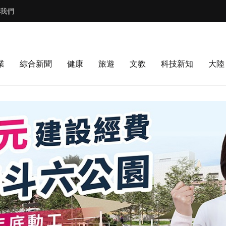
我們
業
綜合新聞
健康
旅遊
文教
科技新知
大陸