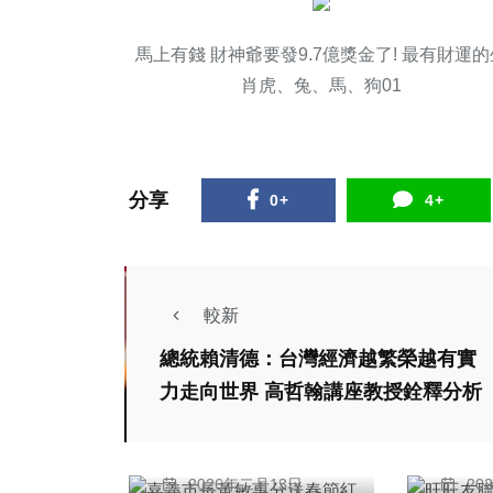
頭條
農業
社會
馬上有錢 財神爺要發9.7億獎金了! 最有財運的
肖虎、兔、馬、狗01
分享
0+
4+
較新
綜合新聞
頭條
總統賴清德：台灣經濟越繁榮越有實
嘉義市長黃敏惠分送
旺旺
力走向世界 高哲翰講座教授銓釋分析
春節紅包 祝福同仁
「孝
「粉紅超馬 幸福加
會」
陳信利
彭
碼」迎新年！
八德
2026年二月13日
20