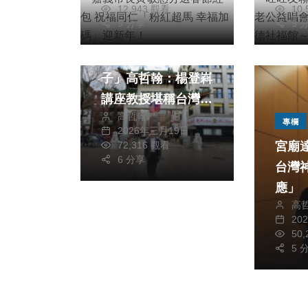
12,943 觀看
10
9 分享
9 
專欄
宮廟達人「警界孔
子」高哲翰：楊登嵙
講座教授堪稱台灣首
高哲翰
席命理風水大師
專欄
2026年三月19日
72,316 觀看
宮廟
6 分享
台灣
應」
高
20
50
5 