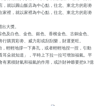
店，就以圓山飯店為中心點，往北、東北方的
彩劵
在家裡，就以家裡為中心點，往北、東北方的彩劵
開出大獎。
棕色及白色、金色
、銀色、香檳金色、古銅金色、
劵行購買彩劵、威力彩或刮刮樂，財運更旺。
一動，輕輕地撐一下鼻孔，或者輕輕地捏一捏，引動
看耳朵就知道」，平時上下拉一拉可增加福氣。平
有累積財氣和福氣的作用，或許財神爺要把9.7億
180
+
旅遊