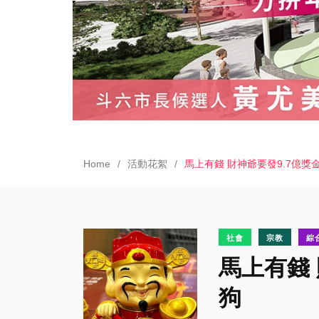
Home
活動花絮
馬上有錢 財神爺要發9.7億獎
社會
宗教
綜
馬上有錢
狗