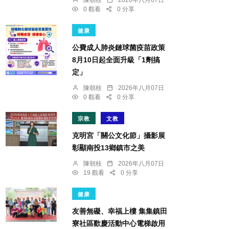
陳朝枝
2026年八月07日
0 觀看
0 分享
健康
公費成人肺炎鏈球菌疫苗政策
8月10日起全面升級「1劑搞
定」
陳朝枝
2026年八月07日
0 觀看
0 分享
宗教
文教
克明宮「關公文化節」攝影展
彰顯南投13鄉鎮市之美
陳朝枝
2026年八月07日
19 觀看
0 分享
健康
友善無礙、幸福上樓 集集鎮田
寮社區歡慶活動中心電梯啟用