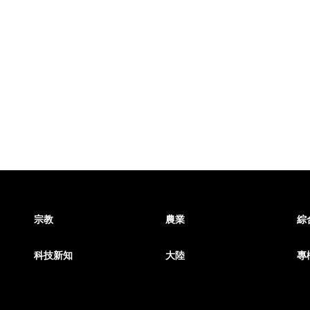
宗教
農業
綜
科技新知
大陸
專