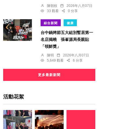
陳朝枝
2026年八月07日
33 觀看
0 分享
綜合新聞
健康
台中鍋烤節五大組別暫居第一
名店揭曉 張峯源局長親貼
「領鮮獎」
陳明
2026年八月07日
5,649 觀看
6 分享
更多最新新聞
活動花絮