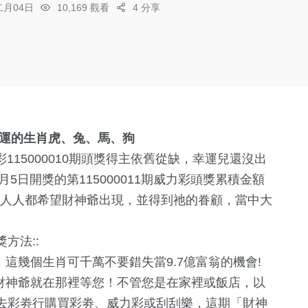
二月04日
10,169 觀看
4 分享
有財運的生肖虎、兔、馬、狗
彩
115000010期頭獎得主依舊從缺，幸運兒還沒出
月5日開獎的第115000011期威力彩頭獎累積金額
，人人都希望財神爺出現，並得到祂的眷顧，當中大
方法::
這幾個生肖可千萬不要錯失當9.7億富翁的機會!
，財神爺就在那裡等您！不管您是在家裡或飯店，以
去彩劵行購買彩劵、威力彩或刮刮樂，這期「財神